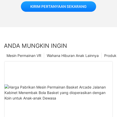
KIRIM PERTANYAAN SEKARANG
ANDA MUNGKIN INGIN
Mesin Permainan VR
Wahana Hiburan Anak Lainnya
Produk