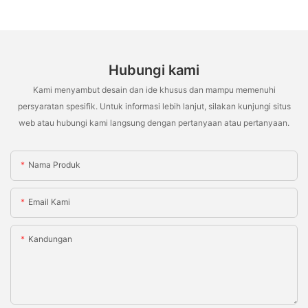
Hubungi kami
Kami menyambut desain dan ide khusus dan mampu memenuhi
persyaratan spesifik. Untuk informasi lebih lanjut, silakan kunjungi situs
web atau hubungi kami langsung dengan pertanyaan atau pertanyaan.
Nama Produk
Email Kami
Kandungan