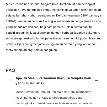
Mesin Permainan Berburu Senjata Koin Obral dibuat dari perangkat
keras dan kayu berkualitas tinggi, menjamin daya tahan dan keandalan
selama bertahun-tahun penggunaan. Dengan tegangan 220V dan daya
1800W, permainan berburu 4 orang ini memberikan pengalaman arcade
yang mendalam dan seru bagi para pemain. Selain permainan itu
sendiri, produk ini juga dilengkapi dengan berbagai layanan dukungan,
termasuk garansi satu tahun, pemeliharaan seumur hidup, dan layanan
online 24 jam, yang menjamin pengalaman bermain yang lancar dan
menyenangkan bagi semua pengguna.
FAQ
Apa itu Mesin Permainan Berburu Senjata Koin
1
yang Dijual Laris?
Mesin Permainan Berburu Senjata Koin Obral merupakan
mesin permainan arkade tembak-menembak yang
memungkinkan pemain mensimulasikan skenario berburu