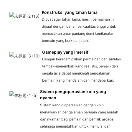
Konstruksi yang tahan lama
Dibuat agar tahan lama, mesin permainan ini
dibuat dengan bahan berkualitas tinggi untuk
memastikan umur panjang demi kenikmatan
bermain yang berkelanjutan.
Gameplay yang imersif
Dengan beragam pilihan permainan dan simulasi
tembak-menembak yang realistis, pemain dari
segala usia dapat menikmati pengalaman
bermain yang mendalam dan mendebarkan.
Sistem pengoperasian koin yang
nyaman
Sistem yang dioperasikan dengan koin
menawarkan pengalaman bermain yang mudah
dan nyaman bagi pemain dan pemilik arcade,
sehingga memudahkan untuk memulai dan