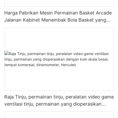
Harga Pabrikan Mesin Permainan Basket Arcade
Jalanan Kabinet Menembak Bola Basket yang
dioperasikan dengan Koin untuk Anak-anak
Dewasa
Raja Tinju, permainan tinju, peralatan video game
ventilasi tinju, permainan yang dioperasikan
dengan koin skala besar, tempat komersial,