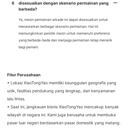
6
disesuaikan dengan skenario permainan yang
berbeda?
Ya, mesin permainan arkade ini dapat disesuaikan untuk
menawarkan berbagai skenario permainan. Hal ini
memungkinkan pemilik mesin untuk memenuhi preferensi
yang berbeda-beda dan menjaga permainan tetap menarik
bagi pemain.
Fitur Perusahaan
• Lokasi XiaoTongYao memiliki keunggulan geografis yang
unik, fasilitas pendukung yang lengkap, dan kenyamanan
lalu lintas.
• Saat ini, jangkauan bisnis XiaoTongYao mencakup banyak
wilayah di negara ini. Kami juga berusaha untuk membuka
pasar luar negeri berdasarkan pasar domestik yang matang.