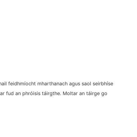
mhail feidhmíocht mharthanach agus saol seirbhíse
ar fud an phróisis táirgthe. Moltar an táirge go