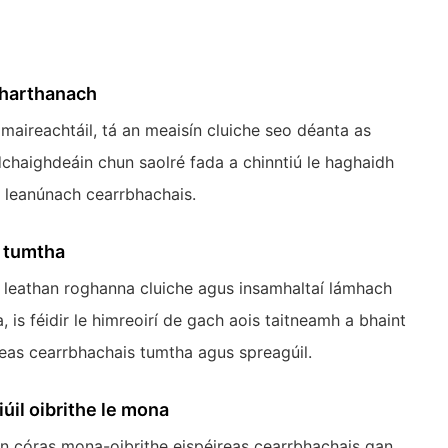
mharthanach
 maireachtáil, tá an meaisín cluiche seo déanta as
dchaighdeáin chun saolré fada a chinntiú le haghaidh
 leanúnach cearrbhachais.
 tumtha
 leathan roghanna cluiche agus insamhaltaí lámhach
, is féidir le himreoirí de gach aois taitneamh a bhaint
reas cearrbhachais tumtha agus spreagúil.
iúil oibrithe le mona
n córas mona-oibrithe eispéireas cearrbhachais gan