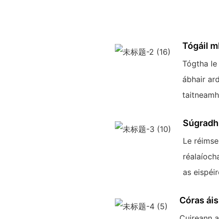
Tógáil 
Tógtha le
ábhair ar
taitneamh
Súgradh
Le réimse
réalaíocha
as eispéi
Córas áis
Cuireann a