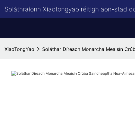
Soláthraíonn Xiaotongyao réitigh aon-stad d
XiaoTongYao
Soláthar Díreach Monarcha Meaisín Crú