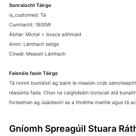
Sonraíocht Táirge
is_customed: Tá
Cumhacht: 1800W
Ábhar: Miotal + bosca adhmaid
Ainm: Lámhach seilge
Cineál: Meaisín Lámhach
Faisnéis faoin Táirge
Tá roinnt buntáistí ag baint le meaisín crúb saincheap
réasúnta fada. Chun na caighdeáin tionscail atá bunaithe 
forleathan ag úsáideoirí as a thréithe maithe agus tá a
Gníomh Spreagúil Stuara Rát