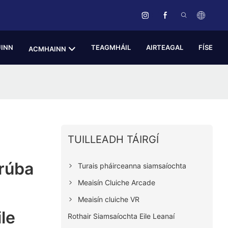
ÚINN
TEAGMHÁIL
AIRTEAGAL
FÍSE
ACMHAINN
TUILLEADH TÁIRGÍ
rúba
Turais pháirceanna siamsaíochta
Meaisín Cluiche Arcade
Meaisín cluiche VR
le
Rothair Siamsaíochta Eile Leanaí