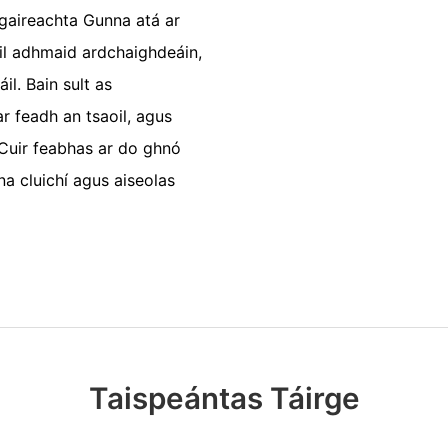
algaireachta Gunna atá ar
áil adhmaid ardchaighdeáin,
il. Bain sult as
r feadh an tsaoil, agus
. Cuir feabhas ar do ghnó
na cluichí agus aiseolas
Taispeántas Táirge