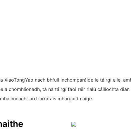
tha XiaoTongYao nach bhfuil inchomparáide le táirgí eile, a
a chomhlíonadh, tá na táirgí faoi réir rialú cáilíochta dian 
cmhainneacht ard iarratais mhargaidh aige.
haithe