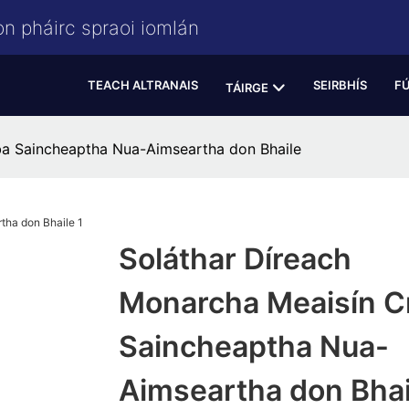
on pháirc spraoi iomlán
TEACH ALTRANAIS
SEIRBHÍS
F
TÁIRGE
ba Saincheaptha Nua-Aimseartha don Bhaile
Soláthar Díreach
Monarcha Meaisín C
Saincheaptha Nua-
Aimseartha don Bhai