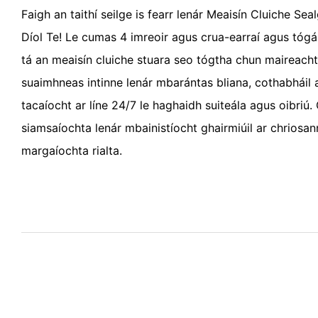
Faigh an taithí seilge is fearr lenár Meaisín Cluiche Se
Díol Te! Le cumas 4 imreoir agus crua-earraí agus tóg
tá an meaisín cluiche stuara seo tógtha chun maireachtá
suaimhneas intinne lenár mbarántas bliana, cothabháil a
tacaíocht ar líne 24/7 le haghaidh suiteála agus oibriú
siamsaíochta lenár mbainistíocht ghairmiúil ar chriosan
margaíochta rialta.