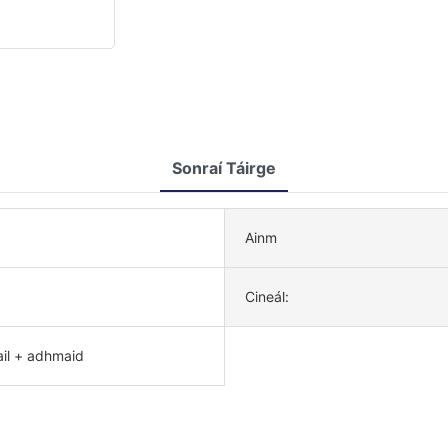
Sonraí Táirge
Ainm
Cineál:
ail + adhmaid