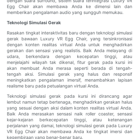
dengan suara surround, sistem suara terintegrasi Luxury VR
Egg Chair akan membawa Anda ke dimensi lain dan
memberikan pengalaman audio yang sungguh memukau.
Teknologi Simulasi Gerak
Rasakan tingkat interaktivitas baru dengan teknologi simulasi
gerak bawaan Luxury VR Egg Chair, yang tersinkronisasi
dengan konten realitas virtual Anda untuk menghadirkan
gerakan dan sensasi yang realistis. Baik Anda melayang di
udara, berkendara dengan kecepatan tinggi, atau
menjelajahi wilayah tak dikenal, fitur gerak pada kursi ini
akan membuat Anda merasa seperti berada di tengah-
tengah aksi. Simulasi gerak yang halus dan responsif
meningkatkan pengalaman imersif, menambahkan lapisan
realisme baru pada petualangan virtual Anda.
Teknologi simulasi gerak pada kursi ini dirancang agar
lembut namun tetap bertenaga, menghadirkan gerakan halus
yang sesuai dengan aksi dalam konten realitas virtual Anda.
Baik Anda merasakan sensasi naik roller coaster, sensasi
kejar-kejaran berkecepatan tinggi, atau ketenangan
perjalanan yang damai, teknologi simulasi gerak pada Luxury
VR Egg Chair akan membawa Anda ke tingkat imersi dan
kegembiraan yang benar-benar baru.