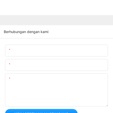
Berhubungan dengan kami
Nama Produk
Email Kami
Kandungan