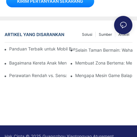
KIRIM PERTANYAAN SEKARANG
ARTIKEL YANG DISARANKAN
Solusi
Sumber
Artikel
Panduan Terbaik untuk Mobil Bumper Bergulir 360 untuk Anak
Selain Taman Bermain: Wahana
Bagaimana Kereta Anak Meningkatkan Perkembangan Anak
Membuat Zona Bertema: Mengi
Perawatan Rendah vs. Sensasi Tinggi: Memilih Gokart Listrik un
Mengapa Mesin Game Balap Me
Hak Cipta © 2025 Guangzhou Xiaotongyao Aturement