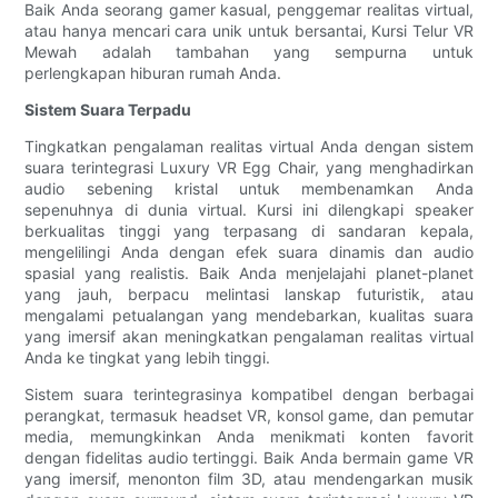
Baik Anda seorang gamer kasual, penggemar realitas virtual,
atau hanya mencari cara unik untuk bersantai, Kursi Telur VR
Mewah adalah tambahan yang sempurna untuk
perlengkapan hiburan rumah Anda.
Sistem Suara Terpadu
Tingkatkan pengalaman realitas virtual Anda dengan sistem
suara terintegrasi Luxury VR Egg Chair, yang menghadirkan
audio sebening kristal untuk membenamkan Anda
sepenuhnya di dunia virtual. Kursi ini dilengkapi speaker
berkualitas tinggi yang terpasang di sandaran kepala,
mengelilingi Anda dengan efek suara dinamis dan audio
spasial yang realistis. Baik Anda menjelajahi planet-planet
yang jauh, berpacu melintasi lanskap futuristik, atau
mengalami petualangan yang mendebarkan, kualitas suara
yang imersif akan meningkatkan pengalaman realitas virtual
Anda ke tingkat yang lebih tinggi.
Sistem suara terintegrasinya kompatibel dengan berbagai
perangkat, termasuk headset VR, konsol game, dan pemutar
media, memungkinkan Anda menikmati konten favorit
dengan fidelitas audio tertinggi. Baik Anda bermain game VR
yang imersif, menonton film 3D, atau mendengarkan musik