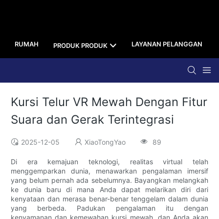
RUMAH
LAYANAN PELANGGAN
PRODUK PRODUK
Kursi Telur VR Mewah Dengan Fitur
Suara dan Gerak Terintegrasi
2025-12-05
XiaoTongYao
89
Di era kemajuan teknologi, realitas virtual telah
menggemparkan dunia, menawarkan pengalaman imersif
yang belum pernah ada sebelumnya. Bayangkan melangkah
ke dunia baru di mana Anda dapat melarikan diri dari
kenyataan dan merasa benar-benar tenggelam dalam dunia
yang berbeda. Padukan pengalaman itu dengan
kenyamanan dan kemewahan kursi mewah, dan Anda akan