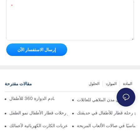
المحتوى
إرسال الاستفسار الآن
مقالات مقترحة
المادة
الموارد
الحلول
الدليل الشامل لسيارات التصادم الدوارة 360 للأطفال
ت القطار في مدن الملاهي للعائلات
مج رحلة قطار للأطفال في حديقتك
كيف تُعزز رحلات قطار الأطفال نمو الطفل
ا أساسيًا في صالات الألعاب المربحة
صيانة منخفضة مقابل متعة عالية: اختيار عربات الكارت الكهربائية لأعمالك