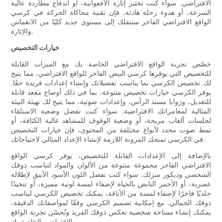
الافتراضي. سواء كنت تختبر إثارة الأفعوانية، أو اندفاع مطاردة عالية
السرعة، أو هدوء رحلة هادئة، فإن تقنية محاكاة الحركة في كرسي
الواقع الافتراضي الفاخر ستنقلك إلى مستوى جديد كليًا من الانغماس
والإثارة.
خيارات التخصيص
خصّص تجربة الواقع الافتراضي الخاصة بك مع الميزات القابلة
للتخصيص التي يوفرها كرسي البيض الفاخر للواقع الافتراضي، مما يتيح
لك تخصيص الكرسي بما يناسب تفضيلاتك وإنشاء إعدادات فريدة حقًا.
يوفر الكرسي خيارات تخصيص متنوعة، بما في ذلك أوضاع مقعد قابلة
للتعديل، وزوايا مسند الرأس، وإعدادات صوتية، مما يتيح لك تهيئة البيئة
المثالية لمغامراتك الافتراضية. سواء كنت تفضل وضعية الاستلقاء
لجلسات ألعاب مريحة، أو وضعية الوقوف للمشاهد عالية الكثافة، أو
نمط صوت محدد لأنواع مختلفة من المحتوى، فإن خيارات التخصيص
في الكرسي تمنحك المرونة اللازمة لإنشاء الإعداد المثالي لاحتياجاتك.
بالإضافة إلى الإعدادات القابلة للتخصيص، يوفر كرسي الواقع
الافتراضي الفاخر مجموعة متنوعة من الألوان والمواد لتناسب ذوقك
الشخصي وديكور منزلك. سواء كنت تفضل اللون الأسود الأنيق لإطلالة
عصرية، أو الأحمر النابض بالحياة لإضفاء لمسة لونية مميزة، أو تنجيدًا
جلديًا فاخرًا لإضفاء لمسة من الأناقة، يمكنك تخصيص الكرسي ليناسب
ذوقك الجمالي. مع إمكانية تصميم الكرسي وفقًا لمواصفاتك الدقيقة،
يمكنك إنشاء مساحة شخصية تعكس ذوقك الفريد وتُحسّن تجربة الواقع
الافتراضي الخاصة بك.