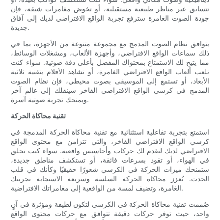
تتسابق عبر مناظر طبيعية مستقبلية، أو تخوض مغامرات شيقة، فإن
جودة الصوت الغامرة سترفع تجربة الواقع الافتراضي لديك إلى آفاق
جديدة.
يتوافق نظام الصوت المدمج مع مجموعة متنوعة من الأجهزة، بما في
ذلك سماعات الواقع الافتراضي، وأجهزة الألعاب، ومشغلات الوسائط،
مما يتيح لك الاستمتاع بمحتواك المفضل بأعلى دقة صوتية. سواء كنت
تلعب ألعاب الواقع الافتراضي الغامرة، أو تشاهد الأفلام بتقنية ثلاثية
الأبعاد، أو تستمع إلى الموسيقى بصوت محيطي، فإن نظام الصوت
المدمج في كرسي الواقع الافتراضي الفاخر سينقلك إلى عالم آخر
ويمنحك تجربة صوتية آسرة.
تقنية محاكاة الحركة
استمتع بتجربة تفاعلية استثنائية مع تقنية محاكاة الحركة المدمجة في
كرسي الواقع الافتراضي الفاخر، والتي تتزامن مع محتوى الواقع
الافتراضي لديك لتقدم لك حركات وأحاسيس واقعية. سواء كنت تحلق
في الهواء، أو تقود بسرعات فائقة، أو تستكشف مناطق جديدة،
ستمنحك ميزات الحركة في الكرسي شعورًا حقيقيًا وكأنك في قلب
الحدث. تُعزز محاكاة الحركة السلسة وسريعة الاستجابة تجربتك
الغامرة، وتضيف لمسة من الواقعية إلى مغامراتك الافتراضية.
صُممت تقنية محاكاة الحركة في الكرسي لتكون لطيفة ومؤثرة في آنٍ
واحد، حيث توفر حركات دقيقة تتوافق مع حركات محتوى الواقع