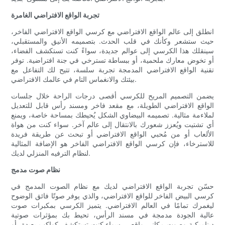
تجربة الواقع الافتراضي الغامرة
انطلق إلى عالم الواقع الافتراضي مع كرسي الواقع الافتراضي الفاخر،
حيث ستشعر وكأنك في قلب الحدث. بتصميمه الأنيق والمستقبلي،
سينقلك هذا الكرسي إلى عوالم جديدة، سواءً كنت تستكشف الفضاء،
أو تخوض معارك ملحمية، أو ببساطة تسترخي في جنة افتراضية. توفر
تقنية الواقع الافتراضي المدمجة تجربة سلسة، تتيح لك التفاعل مع
بيئتك والانغماس التام في عالمك الافتراضي.
يضمن التصميم المريح للكرسي أقصى درجات الراحة خلال جلسات
الواقع الافتراضي الطويلة، مع مقعد فاخر ومسند رأس قابل للتعديل
لملاءمة مثالية. تصميمه البيضاوي الشكل يُحيطك بمساحة خاصة، ويمنع
أي تشتيت ويُعزز شعورك بالانتقال إلى عالم آخر. سواء كنت من هواة
الألعاب أو من مُحبي الواقع الافتراضي أو تبحث عن طريقة فريدة
للاسترخاء، فإن كرسي الواقع الافتراضي الفاخر هو الإضافة المثالية
لنظام الترفيه المنزلي لديك.
نظام صوت مدمج
حسّن تجربة الواقع الافتراضي لديك مع نظام الصوت المدمج في
كرسي البيض الفاخر للواقع الافتراضي، والذي يوفر صوتًا فائق الوضوح
ليغمرك تمامًا في العالم الافتراضي. يتميز الكرسي بمكبرات صوت
عالية الجودة مدمجة في مسند الرأس، تحيط بك بمؤثرات صوتية
ديناميكية وصوت مكاني واقعي. سواء كنت تستكشف كواكب بعيدة، أو