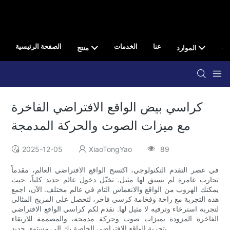
صال
عنا
الخدمات
الصفحة الرئيسية
الموارد
منتج
كراسي بيض الواقع الافتراضي الفاخرة
مع ميزات الصوت والحركة المدمجة
2025-12-05
XiaoTongYao
89
في عصر التقدم التكنولوجي، اكتسح الواقع الافتراضي العالم، مقدماً
تجارب غامرة لم يسبق لها مثيل. تخيّل دخول عالم جديد كلياً، حيث
يمكنك الهروب من الواقع والانغماس التام في عالم مختلف. الآن، اجمع
هذه التجربة مع راحة وفخامة كرسي فاخر، لتحصل على المزيج المثالي
لتجربة استرخاء وترفيه لا مثيل لها. نقدم لكم كراسي الواقع الافتراضي
الفاخرة المزودة بميزات صوت وحركة مدمجة، والمصممة للارتقاء
بتجربة الواقع الافتراضي الخاصة بك إلى مستوى جديد.