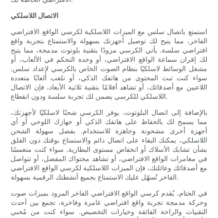
الاتصال اللاسلكي
استمتع باتصال سلس مع الميزات اللاسلكية لكرسي الواقع الافتراضي
الفاخر، مما يتيح لك توصيل أجهزتك بسهولة والاستمتاع بتجربة واقع
افتراضي سلسة. يأتي الكرسي مزودًا بتقنية بلوتوث مدمجة، مما يتيح
لك إقران سماعة الواقع الافتراضي، أو وحدة التحكم في الألعاب، أو
مشغل الوسائط لاسلكيًا بنظام الصوت الخاص بالكرسي لإعداد سلس.
سواء كنت تبث المحتوى من هاتفك الذكي، أو تلعب ألعابًا متعددة
اللاعبين مع أصدقائك، أو تشاهد أفلامًا بتقنية ثلاثية الأبعاد، فإن الاتصال
اللاسلكي للكرسي يضمن لك تجربة سلسة ودون انقطاع.
بالإضافة إلى اتصال البلوتوث، يوفر الكرسي شحنًا لاسلكيًا لأجهزتك،
مما يسمح لك بالحفاظ على هاتفك الذكي أو جهازك اللوحي أو أي
أجهزة أخرى مشحونة وجاهزة للاستخدام. بفضل سهولة الشحن
اللاسلكي، يمكنك البقاء على اتصال دائم والاستمتاع بوقتك دون القلق
بشأن تشابك الأسلاك أو انخفاض مستوى البطارية. سواء كنت منغمسًا
في مغامرات الواقع الافتراضي، أو تشاهد محتواك المفضل، أو تتواصل
مع أصدقائك وعائلتك، فإن الميزات اللاسلكية لكرسي الواقع الافتراضي
الفاخر تُسهّل عليك الاستمتاع بجميع أنشطتك الرقمية بسهولة.
في الختام، يُقدم كرسي الواقع الافتراضي الفاخر المزود بميزات صوت
وحركة مدمجة تجربة واقع افتراضي غامرة وفاخرة، تجمع بين أحدث
التقنيات والراحة الفائقة وخيارات التخصيص. سواء كنت من مُحبي