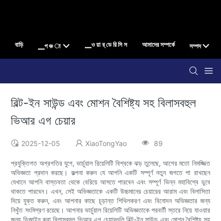
বাড়ি
▁ও য়া র্ ডে রি সি স
আমাদের সম্পর্কে
▁প ঞ্চ া
সম্পদ
বিল্ট-ইন সাউন্ড এবং মোশন বৈশিষ্ট্য সহ বিলাসবহুল
ভিআর এগ চেয়ার
2025-12-05
XiaoTongYao
89
প্রযুক্তিগত অগ্রগতির যুগে, ভার্চুয়াল রিয়েলিটি বিশ্বকে ঝড় তুলেছে, আগের মতো নিমজ্জিত
অভিজ্ঞতা প্রদান করছে। কল্পনা করুন যে আপনি একটি সম্পূর্ণ নতুন জগতে পা রাখছেন
যেখানে আপনি বাস্তবতা থেকে বেরিয়ে আসতে পারবেন এবং সম্পূর্ণ ভিন্ন মহাবিশ্বে ডুবে
থাকতে পারবেন। এখন, সেই অভিজ্ঞতাকে একটি উচ্চমানের চেয়ারের আরাম এবং বিলাসিতা
দিয়ে যুক্ত করুন, এবং আপনার কাছে চূড়ান্ত শিথিলকরণ এবং বিনোদন অভিজ্ঞতার জন্য
নিখুঁত সংমিশ্রণ রয়েছে। আপনার ভার্চুয়াল রিয়েলিটি অভিজ্ঞতাকে পরবর্তী স্তরে নিয়ে যাওয়ার
জন্য ডিজাইন করা বিলাসবহুল ভিআর এগ চেয়ারগুলি বিল্ট-ইন সাউন্ড এবং মোশন বৈশিষ্ট্য সহ