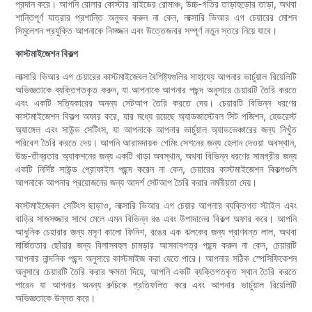
প্রদান করে। আপনি রোলার কোস্টার রাইডের রোমাঞ্চ, উচ্চ-গতির তাড়াহুড়োর তাড়া, অথবা
শান্তিপূর্ণ যাত্রার প্রশান্তি অনুভব করুন না কেন, লাক্সারি ভিআর এগ চেয়ারের মোশন
সিমুলেশন প্রযুক্তি আপনাকে নিমজ্জন এবং উত্তেজনার সম্পূর্ণ নতুন স্তরে নিয়ে যাবে।
কাস্টমাইজেশন বিকল্প
লাক্সারি ভিআর এগ চেয়ারের কাস্টমাইজেবল বৈশিষ্ট্যগুলির সাহায্যে আপনার ভার্চুয়াল রিয়েলিটি
অভিজ্ঞতাকে ব্যক্তিগতকৃত করুন, যা আপনাকে আপনার পছন্দ অনুসারে চেয়ারটি তৈরি করতে
এবং একটি সত্যিকারের অনন্য সেটআপ তৈরি করতে দেয়। চেয়ারটি বিভিন্ন ধরণের
কাস্টমাইজেশন বিকল্প অফার করে, যার মধ্যে রয়েছে অ্যাডজাস্টেবল সিট পজিশন, হেডরেস্ট
অ্যাঙ্গেল এবং সাউন্ড সেটিংস, যা আপনাকে আপনার ভার্চুয়াল অ্যাডভেঞ্চারের জন্য নিখুঁত
পরিবেশ তৈরি করতে দেয়। আপনি আরামদায়ক গেমিং সেশনের জন্য হেলান দেওয়া অবস্থান,
উচ্চ-তীব্রতার অ্যাকশনের জন্য একটি খাড়া অবস্থান, অথবা বিভিন্ন ধরণের সামগ্রীর জন্য
একটি নির্দিষ্ট সাউন্ড প্রোফাইল পছন্দ করেন না কেন, চেয়ারের কাস্টমাইজেশন বিকল্পগুলি
আপনাকে আপনার প্রয়োজনের জন্য আদর্শ সেটআপ তৈরি করার নমনীয়তা দেয়।
কাস্টমাইজেবল সেটিংস ছাড়াও, লাক্সারি ভিআর এগ চেয়ার আপনার ব্যক্তিগত স্টাইল এবং
বাড়ির সাজসজ্জার সাথে মেলে এমন বিভিন্ন রঙ এবং উপাদানের বিকল্প অফার করে। আপনি
আধুনিক চেহারার জন্য মসৃণ কালো ফিনিশ, রঙের এক ঝলকের জন্য প্রাণবন্ত লাল, অথবা
মার্জিততার ছোঁয়ার জন্য বিলাসবহুল চামড়ার আসবাবপত্র পছন্দ করুন না কেন, চেয়ারটি
আপনার নান্দনিক পছন্দ অনুসারে কাস্টমাইজ করা যেতে পারে। আপনার সঠিক স্পেসিফিকেশন
অনুসারে চেয়ারটি তৈরি করার ক্ষমতা দিয়ে, আপনি একটি ব্যক্তিগতকৃত স্থান তৈরি করতে
পারেন যা আপনার অনন্য রুচিকে প্রতিফলিত করে এবং আপনার ভার্চুয়াল রিয়েলিটি
অভিজ্ঞতাকে উন্নত করে।