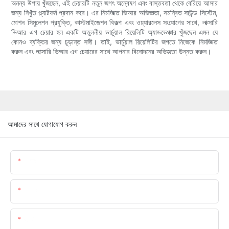
অনন্য উপায় খুঁজছেন, এই চেয়ারটি নতুন জগৎ অন্বেষণ এবং বাস্তবতা থেকে বেরিয়ে আসার
জন্য নিখুঁত প্ল্যাটফর্ম প্রদান করে। এর নিমজ্জিত ভিআর অভিজ্ঞতা, সমন্বিত সাউন্ড সিস্টেম,
মোশন সিমুলেশন প্রযুক্তি, কাস্টমাইজেশন বিকল্প এবং ওয়্যারলেস সংযোগের সাথে, লাক্সারি
ভিআর এগ চেয়ার হল একটি অতুলনীয় ভার্চুয়াল রিয়েলিটি অ্যাডভেঞ্চার খুঁজছেন এমন যে
কোনও ব্যক্তির জন্য চূড়ান্ত সঙ্গী। তাই, ভার্চুয়াল রিয়েলিটির জগতে নিজেকে নিমজ্জিত
করুন এবং লাক্সারি ভিআর এগ চেয়ারের সাথে আপনার বিনোদনের অভিজ্ঞতা উন্নত করুন।
আমাদের সাথে যোগাযোগ করুন
▁নাম:
▁নি ই ল
কন্টেন্ট