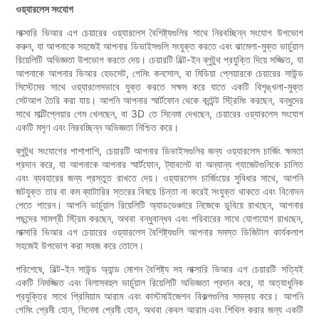
ওয়্যারলেস সংযোগ
লাক্সারি ভিআর এগ চেয়ারের ওয়্যারলেস বৈশিষ্ট্যগুলির সাথে নিরবচ্ছিন্ন সংযোগ উপভোগ
করুন, যা আপনাকে সহজেই আপনার ডিভাইসগুলি সংযুক্ত করতে এবং ঝামেলা-মুক্ত ভার্চুয়াল
রিয়েলিটি অভিজ্ঞতা উপভোগ করতে দেয়। চেয়ারটি বিল্ট-ইন ব্লুটুথ প্রযুক্তি দিয়ে সজ্জিত, যা
আপনাকে আপনার ভিআর হেডসেট, গেমিং কনসোল, বা মিডিয়া প্লেয়ারকে চেয়ারের সাউন্ড
সিস্টেমের সাথে ওয়্যারলেসভাবে যুক্ত করতে সক্ষম করে যাতে একটি বিশৃঙ্খলা-মুক্ত
সেটআপ তৈরি করা যায়। আপনি আপনার স্মার্টফোন থেকে কন্টেন্ট স্ট্রিমিং করছেন, বন্ধুদের
সাথে মাল্টিপ্লেয়ার গেম খেলছেন, বা 3D তে সিনেমা দেখছেন, চেয়ারের ওয়্যারলেস সংযোগ
একটি মসৃণ এবং নিরবচ্ছিন্ন অভিজ্ঞতা নিশ্চিত করে।
ব্লুটুথ সংযোগের পাশাপাশি, চেয়ারটি আপনার ডিভাইসগুলির জন্য ওয়্যারলেস চার্জিং ক্ষমতা
প্রদান করে, যা আপনাকে আপনার স্মার্টফোন, ট্যাবলেট বা অন্যান্য গ্যাজেটগুলিকে চালিত
এবং ব্যবহারের জন্য প্রস্তুত রাখতে দেয়। ওয়্যারলেস চার্জিংয়ের সুবিধার সাথে, আপনি
জটযুক্ত তার বা কম ব্যাটারির স্তরের বিষয়ে চিন্তা না করেই সংযুক্ত থাকতে এবং বিনোদন
পেতে পারেন। আপনি ভার্চুয়াল রিয়েলিটি অ্যাডভেঞ্চারে নিজেকে ডুবিয়ে রাখছেন, আপনার
পছন্দের সামগ্রী স্ট্রিম করছেন, অথবা বন্ধুবান্ধব এবং পরিবারের সাথে যোগাযোগ রাখছেন,
লাক্সারি ভিআর এগ চেয়ারের ওয়্যারলেস বৈশিষ্ট্যগুলি আপনার সমস্ত ডিজিটাল কার্যকলাপ
সহজেই উপভোগ করা সহজ করে তোলে।
পরিশেষে, বিল্ট-ইন সাউন্ড অ্যান্ড মোশন বৈশিষ্ট্য সহ লাক্সারি ভিআর এগ চেয়ারটি সত্যিই
একটি নিমজ্জিত এবং বিলাসবহুল ভার্চুয়াল রিয়েলিটি অভিজ্ঞতা প্রদান করে, যা অত্যাধুনিক
প্রযুক্তির সাথে প্রিমিয়াম আরাম এবং কাস্টমাইজেশন বিকল্পগুলির সমন্বয় করে। আপনি
গেমিং প্রেমী হোন, সিনেমা প্রেমী হোন, অথবা কেবল আরাম এবং শিথিল করার জন্য একটি