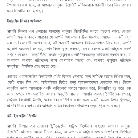
উপস্থাপন করা হচ্ছে, যা আপনার ভার্চুয়াল রিয়েলিটি অভিজ্ঞতাকে পরবর্তী স্তরে নিয়ে যাওয়ার
জন্য ডিজাইন করা হয়েছে।
ইমারসিভ ভিআর অভিজ্ঞতা
লাক্সারি ভিআর এগ চেয়ারের সাহায্যে ভার্চুয়াল রিয়েলিটির জগতে প্রবেশ করুন, যেখানে
আপনি অনুভব করতে পারবেন যে আপনি অ্যাকশনের ঠিক মাঝখানে আছেন। একটি মসৃণ
এবং ভবিষ্যতবাদী নকশার সাথে, এই চেয়ারটি আপনাকে বিভিন্ন জগতে নিয়ে যাবে, আপনি
মহাকাশ অন্বেষণ করছেন, মহাকাব্যিক যুদ্ধ করছেন, অথবা কেবল একটি ভার্চুয়াল স্বর্গে
বিশ্রাম নিচ্ছেন। অন্তর্নির্মিত ভিআর প্রযুক্তি একটি নিরবচ্ছিন্ন অভিজ্ঞতা প্রদান করে, যা
আপনাকে আপনার পরিবেশের সাথে যোগাযোগ করতে এবং আপনার ভার্চুয়াল পরিবেশে
সম্পূর্ণরূপে নিমজ্জিত বোধ করতে দেয়।
চেয়ারের এরগোনোমিক ডিজাইনটি বর্ধিত ভিআর সেশনের সময় সর্বাধিক আরাম নিশ্চিত করে,
একটি প্লাশ সিট এবং কাস্টমাইজড ফিটের জন্য অ্যাডজাস্টেবল হেডরেস্ট সহ। ডিমের
আকৃতির নকশা আপনাকে একটি ব্যক্তিগত স্থানে আবদ্ধ করে, বিভ্রান্তি দূর করে এবং
অন্য জগতে স্থানান্তরিত হওয়ার অনুভূতি বাড়ায়। আপনি একজন নৈমিত্তিক গেমার,
ভার্চুয়াল রিয়েলিটি উত্সাহী, অথবা কেবল শিথিল করার জন্য একটি অনন্য উপায় খুঁজছেন,
লাক্সারি ভিআর এগ চেয়ার আপনার বাড়ির বিনোদন সেটআপের জন্য নিখুঁত সংযোজন।
বিল্ট-ইন সাউন্ড সিস্টেম
লাক্সারি ভিআর এগ চেয়ারের ইন্টিগ্রেটেড সাউন্ড সিস্টেমের সাহায্যে আপনার ভার্চুয়াল
রিয়েলিটি অভিজ্ঞতা আরও উন্নত করুন, যা আপনাকে ভার্চুয়াল জগতে সম্পূর্ণরূপে নিমজ্জিত
করার জন্য স্ফটিক-স্বচ্ছ অডিও সরবরাহ করে। চেয়ারটিতে হেডরেস্টে তৈরি উচ্চ-মানের