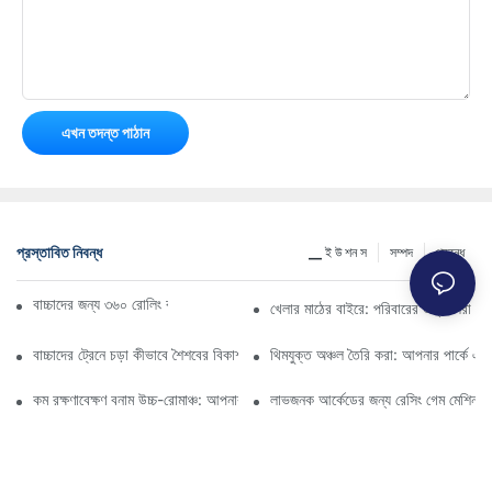
এখন তদন্ত পাঠান
প্রস্তাবিত নিবন্ধ
▁ ই উ শন স
সম্পদ
প্রবন্ধ
বাচ্চাদের জন্য ৩৬০ রোলিং বাম্পার গাড়ির চূড়ান্ত নির্দেশিকা
খেলার মাঠের বাইরে: পরিবারের জন্য সেরা বিনো
বাচ্চাদের ট্রেনে চড়া কীভাবে শৈশবের বিকাশকে ত্বরান্বিত করে
থিমযুক্ত অঞ্চল তৈরি করা: আপনার পার্কে একট
কম রক্ষণাবেক্ষণ বনাম উচ্চ-রোমাঞ্চ: আপনার ব্যবসার জন্য বৈদ্যুতিক কার্ট নির্বাচন করা
লাভজনক আর্কেডের জন্য রেসিং গেম মেশিন কেন