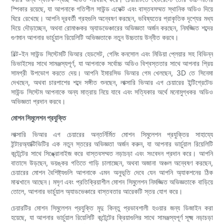
স্পিকার রয়েছে, যা আপনাকে গতিশীল সাউন্ড এফেক্ট এবং বাস্তবসম্মত স্থানিক অডিও দিয়ে
ঘিরে রেখেছে। আপনি দূরবর্তী গ্রহগুলি অন্বেষণ করছেন, ভবিষ্যতের প্রাকৃতিক দৃশ্যের মধ্য
দিয়ে দৌড়াচ্ছেন, অথবা রোমাঞ্চকর অ্যাডভেঞ্চারের অভিজ্ঞতা অর্জন করছেন, নিমজ্জিত শব্দের
গুণমান আপনার ভার্চুয়াল রিয়েলিটি অভিজ্ঞতাকে নতুন উচ্চতায় উন্নীত করবে।
বিল্ট-ইন সাউন্ড সিস্টেমটি ভিআর হেডসেট, গেমিং কনসোল এবং মিডিয়া প্লেয়ার সহ বিভিন্ন
ডিভাইসের সাথে সামঞ্জস্যপূর্ণ, যা আপনাকে সর্বোচ্চ অডিও বিশ্বস্ততার সাথে আপনার প্রিয়
সামগ্রী উপভোগ করতে দেয়। আপনি ইমারসিভ ভিআর গেম খেলছেন, 3D তে সিনেমা
দেখছেন, অথবা চারপাশের শব্দে সঙ্গীত শুনছেন, লাক্সারি ভিআর এগ চেয়ারের ইন্টিগ্রেটেড
সাউন্ড সিস্টেম আপনাকে অন্য মাত্রায় নিয়ে যাবে এবং সত্যিকার অর্থে মনোমুগ্ধকর অডিও
অভিজ্ঞতা প্রদান করবে।
মোশন সিমুলেশন প্রযুক্তি
লাক্সারি ভিআর এগ চেয়ারের অন্তর্নির্মিত মোশন সিমুলেশন প্রযুক্তির সাহায্যে
ইন্টারঅ্যাক্টিভিটির এক নতুন স্তরের অভিজ্ঞতা অর্জন করুন, যা আপনার ভার্চুয়াল রিয়েলিটি
কন্টেন্টের সাথে সিঙ্ক্রোনাইজ করে বাস্তবসম্মত নড়াচড়া এবং সংবেদন প্রদান করে। আপনি
বাতাসে উড়ছেন, ভয়ঙ্কর গতিতে গাড়ি চালাচ্ছেন, অথবা অজানা অঞ্চল অন্বেষণ করছেন,
চেয়ারের মোশন বৈশিষ্ট্যগুলি আপনাকে এমন অনুভূতি দেবে যেন আপনি অ্যাকশনের ঠিক
মাঝখানে আছেন। মসৃণ এবং প্রতিক্রিয়াশীল মোশন সিমুলেশন নিমজ্জিত অভিজ্ঞতাকে বাড়িয়ে
তোলে, আপনার ভার্চুয়াল অ্যাডভেঞ্চারে বাস্তবতার আরেকটি স্তর যোগ করে।
চেয়ারটির মোশন সিমুলেশন প্রযুক্তি মৃদু কিন্তু প্রভাবশালী হওয়ার জন্য ডিজাইন করা
হয়েছে, যা আপনার ভার্চুয়াল রিয়েলিটি কন্টেন্টের ক্রিয়াগুলির সাথে সামঞ্জস্যপূর্ণ সূক্ষ্ম নড়াচড়া