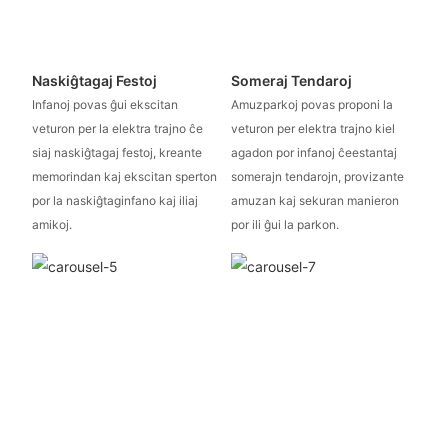
Naskiĝtagaj Festoj
Someraj Tendaroj
Infanoj povas ĝui ekscitan
Amuzparkoj povas proponi la
veturon per la elektra trajno ĉe
veturon per elektra trajno kiel
siaj naskiĝtagaj festoj, kreante
agadon por infanoj ĉeestantaj
memorindan kaj ekscitan sperton
somerajn tendarojn, provizante
por la naskiĝtaginfano kaj iliaj
amuzan kaj sekuran manieron
amikoj.
por ili ĝui la parkon.