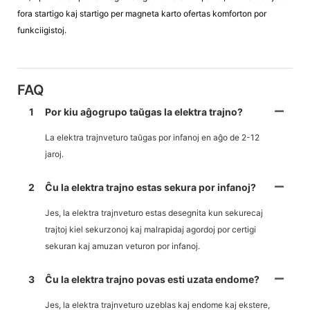
fora startigo kaj startigo per magneta karto ofertas komforton por
funkciigistoj.
FAQ
1
Por kiu aĝogrupo taŭgas la elektra trajno?
La elektra trajnveturo taŭgas por infanoj en aĝo de 2-12
jaroj.
2
Ĉu la elektra trajno estas sekura por infanoj?
Jes, la elektra trajnveturo estas desegnita kun sekurecaj
trajtoj kiel sekurzonoj kaj malrapidaj agordoj por certigi
sekuran kaj amuzan veturon por infanoj.
3
Ĉu la elektra trajno povas esti uzata endome?
Jes, la elektra trajnveturo uzeblas kaj endome kaj ekstere,