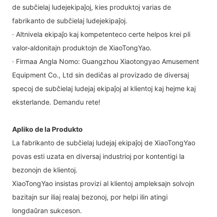
de subĉielaj ludejekipaĵoj, kies produktoj varias de
fabrikanto de subĉielaj ludejekipaĵoj.
· Altnivela ekipaĵo kaj kompetenteco certe helpos krei pli
valor-aldonitajn produktojn de XiaoTongYao.
· Firmaa Angla Nomo: Guangzhou Xiaotongyao Amusement
Equipment Co., Ltd sin dediĉas al provizado de diversaj
specoj de subĉielaj ludejaj ekipaĵoj al klientoj kaj hejme kaj
eksterlande. Demandu rete!
Apliko de la Produkto
La fabrikanto de subĉielaj ludejaj ekipaĵoj de XiaoTongYao
povas esti uzata en diversaj industrioj por kontentigi la
bezonojn de klientoj.
XiaoTongYao insistas provizi al klientoj ampleksajn solvojn
bazitajn sur iliaj realaj bezonoj, por helpi ilin atingi
longdaŭran sukceson.