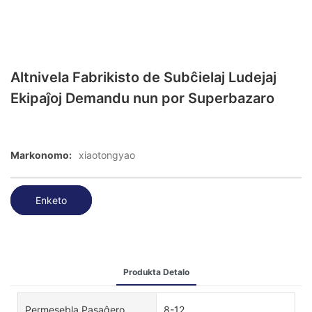
Altnivela Fabrikisto de Subĉielaj Ludejaj
Ekipaĵoj Demandu nun por Superbazaro
Markonomo:
xiaotongyao
Enketo
Produkta Detalo
Permesebla Pasaĝero
8-12