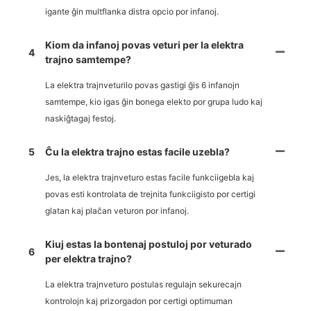
igante ĝin multflanka distra opcio por infanoj.
Kiom da infanoj povas veturi per la elektra
4
trajno samtempe?
La elektra trajnveturilo povas gastigi ĝis 6 infanojn
samtempe, kio igas ĝin bonega elekto por grupa ludo kaj
naskiĝtagaj festoj.
5
Ĉu la elektra trajno estas facile uzebla?
Jes, la elektra trajnveturo estas facile funkciigebla kaj
povas esti kontrolata de trejnita funkciigisto por certigi
glatan kaj plaĉan veturon por infanoj.
Kiuj estas la bontenaj postuloj por veturado
6
per elektra trajno?
La elektra trajnveturo postulas regulajn sekurecajn
kontrolojn kaj prizorgadon por certigi optimuman