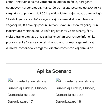
estas konstruita el verda vitrofibro kaj altkvalita ŝtalo, certigante
daŭripovon kaj sekurecon. Kun ŝarĝo de malalta potenco de 200 kg kaj
ŝarĝo de alta potenco de 800 kg, ĉi tiu elektra trajno povas akomodi ĝis
12 sidlokojn por la antaŭa vagono kaj unu remork-tri duoble-vicaj
vagonoj, kaj 8 sidlokojn por unu remork-kvar unu-vicaj vagonoj. Kun
maksimuma rapideco de 10 km/h kaj bateriovivo de 8 horoj, ĉi tiu
elektra trajno provizas amuzan kaj ekscitan sperton por infanoj. La
produkto ankaŭ venas kun teknika subteno, unu-jara garantio kaj
dumviva bontenado, certigante klientan kontenton kaj trankvilon.
Aplika Scenaro