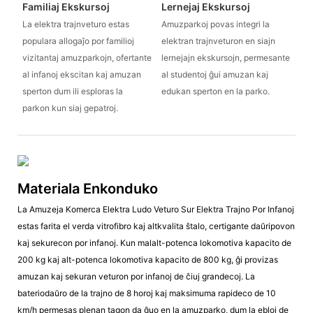
Familiaj Ekskursoj
Lernejaj Ekskursoj
La elektra trajnveturo estas
Amuzparkoj povas integri la
populara allogaĵo por familioj
elektran trajnveturon en siajn
vizitantaj amuzparkojn, ofertante
lernejajn ekskursojn, permesante
al infanoj ekscitan kaj amuzan
al studentoj ĝui amuzan kaj
sperton dum ili esploras la
edukan sperton en la parko.
parkon kun siaj gepatroj.
Materiala Enkonduko
La Amuzeja Komerca Elektra Ludo Veturo Sur Elektra Trajno Por Infanoj
estas farita el verda vitrofibro kaj altkvalita ŝtalo, certigante daŭripovon
kaj sekurecon por infanoj. Kun malalt-potenca lokomotiva kapacito de
200 kg kaj alt-potenca lokomotiva kapacito de 800 kg, ĝi provizas
amuzan kaj sekuran veturon por infanoj de ĉiuj grandecoj. La
bateriodaŭro de la trajno de 8 horoj kaj maksimuma rapideco de 10
km/h permesas plenan tagon da ĝuo en la amuzparko, dum la ebloj de