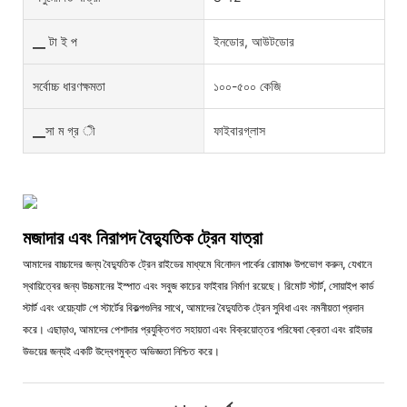
▁ টা ই প
ইনডোর, আউটডোর
সর্বোচ্চ ধারণক্ষমতা
১০০-৫০০ কেজি
▁সা ম গ্র ী
ফাইবারগ্লাস
মজাদার এবং নিরাপদ বৈদ্যুতিক ট্রেন যাত্রা
আমাদের বাচ্চাদের জন্য বৈদ্যুতিক ট্রেন রাইডের মাধ্যমে বিনোদন পার্কের রোমাঞ্চ উপভোগ করুন, যেখানে
স্থায়িত্বের জন্য উচ্চমানের ইস্পাত এবং সবুজ কাচের ফাইবার নির্মাণ রয়েছে। রিমোট স্টার্ট, সোয়াইপ কার্ড
স্টার্ট এবং ওয়েচ্যাট পে স্টার্টের বিকল্পগুলির সাথে, আমাদের বৈদ্যুতিক ট্রেন সুবিধা এবং নমনীয়তা প্রদান
করে। এছাড়াও, আমাদের পেশাদার প্রযুক্তিগত সহায়তা এবং বিক্রয়োত্তর পরিষেবা ক্রেতা এবং রাইডার
উভয়ের জন্যই একটি উদ্বেগমুক্ত অভিজ্ঞতা নিশ্চিত করে।