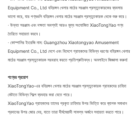
Equipment Co., Ltd বহিরঙ্গন খেলার মাঠের সরঞ্জাম প্রস্তুতকারকের ব্যবসায়
ভালো করে, যার পণ্যগুলি বহিরঙ্গন খেলার মাঠের সরঞ্জাম প্রস্তুতকারক থেকে শুরু করে।
· উন্নত সরঞ্জাম এবং দক্ষতা অবশ্যই আরও মূল্য সংযোজিত XiaoTongYao পণ্য
তৈরিতে সহায়তা করবে।
· কোম্পানির ইংরেজি নাম: Guangzhou Xiaotongyao Amusement
Equipment Co., Ltd দেশে এবং বিদেশে গ্রাহকদের বিভিন্ন ধরণের বহিরঙ্গন খেলার
মাঠের সরঞ্জাম প্রস্তুতকারক সরবরাহ করতে প্রতিশ্রুতিবদ্ধ। অনলাইনে জিজ্ঞাসা করুন!
পণ্যের প্রয়োগ
XiaoTongYao-এর বহিরঙ্গন খেলার মাঠের সরঞ্জাম প্রস্তুতকারক গ্রাহকদের চাহিদা
মেটাতে বিভিন্ন শিল্পে ব্যবহার করা যেতে পারে।
XiaoTongYao গ্রাহকদের তাদের প্রকৃত চাহিদার উপর ভিত্তি করে ব্যাপক সমাধান
প্রদানের উপর জোর দেয়, যাতে তারা দীর্ঘমেয়াদী সাফল্য অর্জনে সহায়তা করতে পারে।