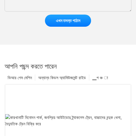
এখন তদন্ত পাঠান
আপনি পছন্দ করতে পারেন
ভিআর গেম মেশিন
অন্যান্য কিডস অ্যামিউজমেন্ট রাইড
▁প ঞ্চ া