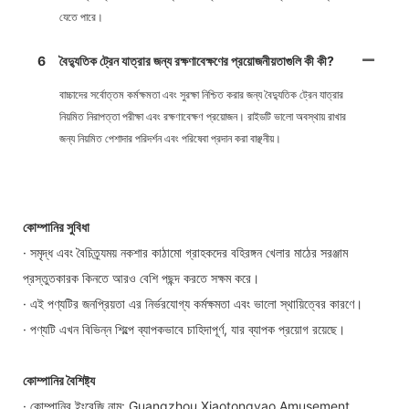
যেতে পারে।
6
বৈদ্যুতিক ট্রেন যাত্রার জন্য রক্ষণাবেক্ষণের প্রয়োজনীয়তাগুলি কী কী?
বাচ্চাদের সর্বোত্তম কর্মক্ষমতা এবং সুরক্ষা নিশ্চিত করার জন্য বৈদ্যুতিক ট্রেন যাত্রার
নিয়মিত নিরাপত্তা পরীক্ষা এবং রক্ষণাবেক্ষণ প্রয়োজন। রাইডটি ভালো অবস্থায় রাখার
জন্য নিয়মিত পেশাদার পরিদর্শন এবং পরিষেবা প্রদান করা বাঞ্ছনীয়।
কোম্পানির সুবিধা
· সমৃদ্ধ এবং বৈচিত্র্যময় নকশার কাঠামো গ্রাহকদের বহিরঙ্গন খেলার মাঠের সরঞ্জাম
প্রস্তুতকারক কিনতে আরও বেশি পছন্দ করতে সক্ষম করে।
· এই পণ্যটির জনপ্রিয়তা এর নির্ভরযোগ্য কর্মক্ষমতা এবং ভালো স্থায়িত্বের কারণে।
· পণ্যটি এখন বিভিন্ন শিল্পে ব্যাপকভাবে চাহিদাপূর্ণ, যার ব্যাপক প্রয়োগ রয়েছে।
কোম্পানির বৈশিষ্ট্য
· কোম্পানির ইংরেজি নাম: Guangzhou Xiaotongyao Amusement