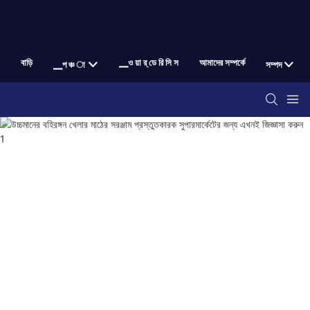
বাড়ি
▁ও য়া র্ ডে রি সি স
আমাদের সম্পর্কে
▁প ঞ্চ া
সম্পদ