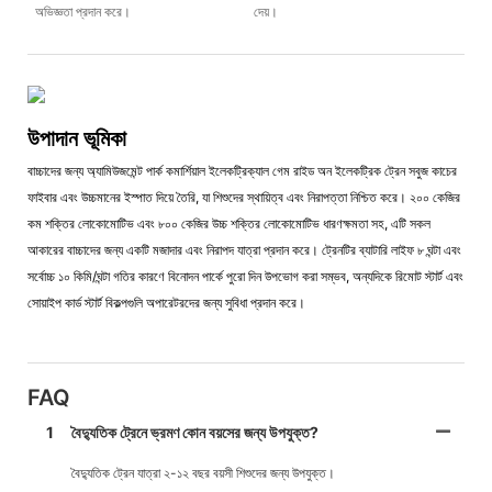
অভিজ্ঞতা প্রদান করে।
দেয়।
উপাদান ভূমিকা
বাচ্চাদের জন্য অ্যামিউজমেন্ট পার্ক কমার্শিয়াল ইলেকট্রিক্যাল গেম রাইড অন ইলেকট্রিক ট্রেন সবুজ কাচের
ফাইবার এবং উচ্চমানের ইস্পাত দিয়ে তৈরি, যা শিশুদের স্থায়িত্ব এবং নিরাপত্তা নিশ্চিত করে। ২০০ কেজির
কম শক্তির লোকোমোটিভ এবং ৮০০ কেজির উচ্চ শক্তির লোকোমোটিভ ধারণক্ষমতা সহ, এটি সকল
আকারের বাচ্চাদের জন্য একটি মজাদার এবং নিরাপদ যাত্রা প্রদান করে। ট্রেনটির ব্যাটারি লাইফ ৮ ঘন্টা এবং
সর্বোচ্চ ১০ কিমি/ঘন্টা গতির কারণে বিনোদন পার্কে পুরো দিন উপভোগ করা সম্ভব, অন্যদিকে রিমোট স্টার্ট এবং
সোয়াইপ কার্ড স্টার্ট বিকল্পগুলি অপারেটরদের জন্য সুবিধা প্রদান করে।
FAQ
1
বৈদ্যুতিক ট্রেনে ভ্রমণ কোন বয়সের জন্য উপযুক্ত?
বৈদ্যুতিক ট্রেন যাত্রা ২-১২ বছর বয়সী শিশুদের জন্য উপযুক্ত।