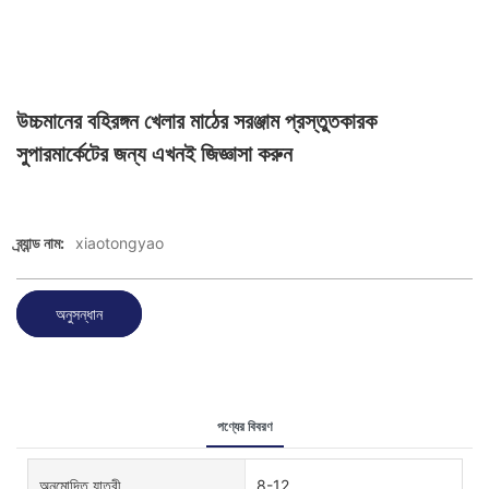
উচ্চমানের বহিরঙ্গন খেলার মাঠের সরঞ্জাম প্রস্তুতকারক
সুপারমার্কেটের জন্য এখনই জিজ্ঞাসা করুন
ব্র্যান্ড নাম:
xiaotongyao
অনুসন্ধান
পণ্যের বিবরণ
অনুমোদিত যাত্রী
8-12