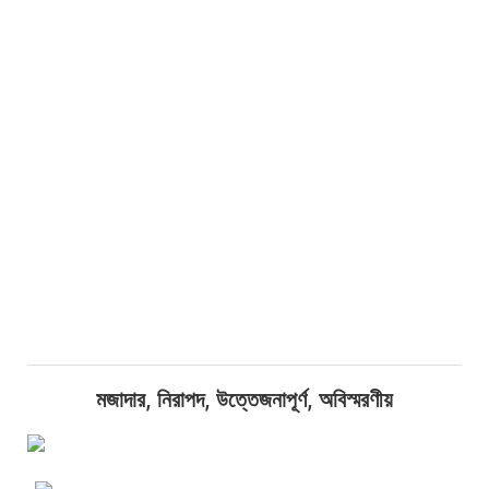
মজাদার, নিরাপদ, উত্তেজনাপূর্ণ, অবিস্মরণীয়