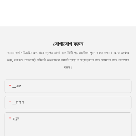
যোগাযোগ করুন
আমরা কাস্টম ডিজাইন এবং ধারনা স্বাগত জানাই এবং নির্দিষ্ট প্রয়োজনীয়তা পূরণ করতে সক্ষম। আরো তথ্যের
জন্য, দয়া করে ওয়েবসাইট পরিদর্শন করুন অথবা সরাসরি প্রশ্ন বা অনুসন্ধানের সাথে আমাদের সাথে যোগাযোগ
করুন।
▁নাম:
▁নি ই ল
কন্টেন্ট