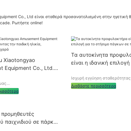
uipment Co., Ltd είναι σταθερά προσανατολισμένη στην ηγετική 
ade. Ρωτήστε online!
Τα αυτοκίνητα προφυλ
 Xiaotongyao
είναι η ιδανική επιλογή
 Equipment Co., Ltd.:
στήσιμο πάγκων σε πλα
 την παιδική ηλικία,
Ισχυρή εγγύηση σταθερότητας
μας
ώντας χαρά
ασφάλειας
Διαβάστε περισσότερα
ρισσότερα
iaotongyao Εξοπλισμός
Ο σχεδιασμός αυτοκινήτου το
o., Ltd. Διαθέτει μεγάλη
προφυλακτήρα μας επικεντρώ
 προμηθευτές
ϊόντων, όπως αυτοκίνητα
σταθερότητα, εξασφαλίζοντας
ων, μηχανές κούκλας, μπαρ
οδηγός μπορεί να απολαύσει 
ύ παιχνιδιού σε πάρκο
εδα, εξοπλισμό
ευχαρίστηση της οδήγησης σε
ές και διασκεδαστικό