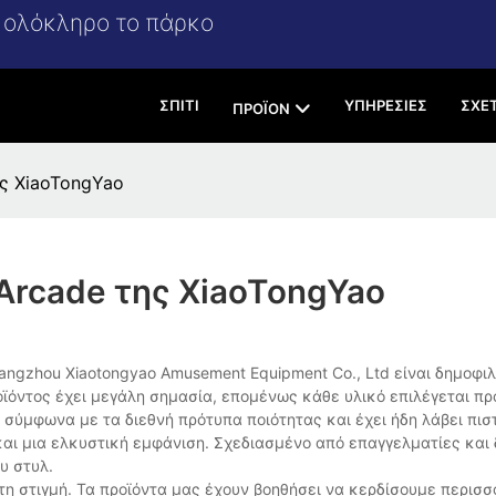
α ολόκληρο το πάρκο
ΣΠΊΤΙ
ΥΠΗΡΕΣΊΕΣ
ΣΧΕ
ΠΡΟΪΌΝ
ς XiaoTongYao
Arcade της XiaoTongYao
angzhou Xiaotongyao Amusement Equipment Co., Ltd είναι δημοφι
ϊόντος έχει μεγάλη σημασία, επομένως κάθε υλικό επιλέγεται πρ
ι σύμφωνα με τα διεθνή πρότυπα ποιότητας και έχει ήδη λάβει πισ
 και μια ελκυστική εμφάνιση. Σχεδιασμένο από επαγγελματίες και
υ στυλ.
 τη στιγμή. Τα προϊόντα μας έχουν βοηθήσει να κερδίσουμε περισσ