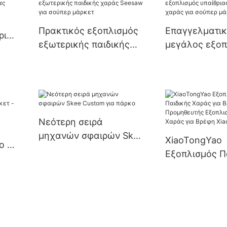
Πρακτικός εξοπλισμός
Επαγγελματι
ριας
εξωτερικής παιδικής
μεγάλος εξοπ
δας
χαράς Seesaw για
υπαίθριας παι
σούπερ μάρκετ
χαράς για σο
μάρκετ
Νεότερη σειρά
μηχανών σφαιρών Skee
XiaoTongYao
o -
Custom για πάρκο
Εξοπλισμός Π
-
Χαράς για Βρ
Προμηθευτής
Εξοπλισμού Π
Χαράς για Βρ
Xiaotongyao