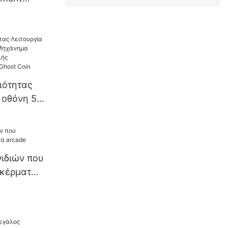
tor Racing
hine
ιότητας
 οθόνη 55
νημα
κοποβολής
χώρων
ιδιών που
 κέρματα