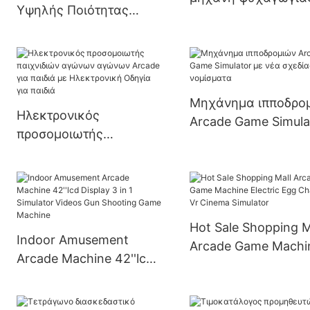
Υψηλής Ποιότητας
κέρματα Kiddie Rid
Παιδική Χωρητικότητα
Machine Kids Ride
Εσωτερική Παιδική
Swing Machine
Χαρά Happy Rolling Car
Amusement Ride
Μηχάνημα ιπποδρο
Ηλεκτρονικός
Arcade Game Simula
προσομοιωτής
με νέα σχεδίαση με
παιχνιδιών αγώνων
νομίσματα
αγώνων Arcade για
παιδιά με Ηλεκτρονική
Οδηγία για παιδιά
Hot Sale Shopping M
Indoor Amusement
Arcade Game Machi
Arcade Machine 42''lcd
Electric Egg Chair 9
Display 3 in 1 Simulator
Cinema Simulator
Videos Gun Shooting