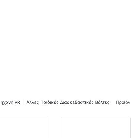
 παιδιά όσο
ρουν
α ομαλή
ειγμα, κατά
ς
 "Το παιδί
α αυτοκίνητο
αι πολύ
τική
μηχανή VR
Άλλες Παιδικές Διασκεδαστικές Βόλτες
Προϊόν
 δεν είναι
 επίσης μια
συρόμενων.