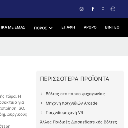
ΤΙΚΆ ΜΕ ΕΜΆΣ
ΕΠΑΦΉ
ΑΡΘΡΟ
ΒΊΝΤΕΟ
ΠΌΡΟΣ
ΠΕΡΙΣΣΌΤΕΡΑ ΠΡΟΪΌΝΤΑ
Βόλτες στο πάρκο ψυχαγωγίας
λής τώρα. Η
οσεκτικά για
Μηχανή παιχνιδιών Arcade
τοποίηση ISO.
Παιχνιδομηχανή VR
 δημιουργικούς
Άλλες Παιδικές Διασκεδαστικές Βόλτες
ότερη