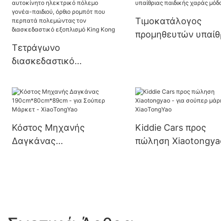
Game Machine
Τιμοκατάλογος
προμηθευτών υπαίθ
Τετράγωνο
παιδικής χαράς μό
διασκεδαστικό
αυτοκίνητο ηλεκτρικό
πόλεμο γονέα-παιδιού,
όρθιο ρομπότ που
περπατά πολεμώντας
Κόστος Μηχανής
Kiddie Cars προς
τον διασκεδαστικό
Δαγκάνας
πώληση Xiaotongya
εξοπλισμό King Kong
190cm*80cm*89cm -
για σούπερ μάρκετ 
για Σούπερ Μάρκετ -
XiaoTongYao
XiaoTongYao