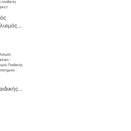
κός
λισμός
δικής
ύπερ
αιδικής
έφη -
αιδικής
έφη