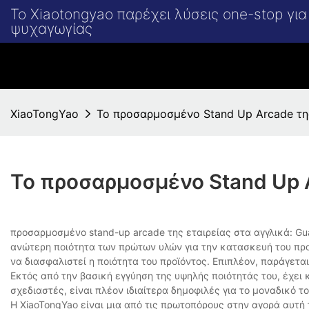
Το Xiaotongyao παρέχει λύσεις one-stop γι
ψυχαγωγίας
XiaoTongYao
Το προσαρμοσμένο Stand Up Arcade τη
Το προσαρμοσμένο Stand Up 
προσαρμοσμένο stand-up arcade της εταιρείας στα αγγλικά: Gu
ανώτερη ποιότητα των πρώτων υλών για την κατασκευή του προ
να διασφαλιστεί η ποιότητα του προϊόντος. Επιπλέον, παράγετα
Εκτός από την βασική εγγύηση της υψηλής ποιότητάς του, έχει
σχεδιαστές, είναι πλέον ιδιαίτερα δημοφιλές για το μοναδικό το
Η XiaoTongYao είναι μια από τις πρωτοπόρους στην αγορά αυτή