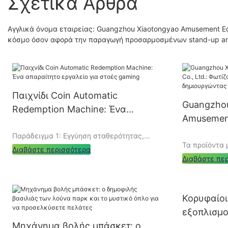
Σχετικά Άρθρα
Αγγλικά όνομα εταιρείας: Guangzhou Xiaotongyao Amusement Eq
κόσμο όσον αφορά την παραγωγή προσαρμοσμένων stand-up arc
Παιχνίδι Coin Automatic
Guangzhou
Redemption Machine: Ένα
Amusement
απαραίτητο εργαλείο για στοές
Φωτίζοντας
Παράδειγμα 1: Εγγύηση σταθερότητας,
gaming
Τα προϊόντα 
δημιουργ
επιτρέποντας στους παίκτες να
Διαβάστε περισσότερα
απολαύσουν τη διασκέδαση στο έπακρο
Διαβάστε πε
Guangzhou X
ψυχαγωγίας C
Μια οικιακή πόλη ψυχαγωγίας που
Κορυφαίοι
ποικιλία προ
βρίσκεται στο κέντρο της πόλης λαμβάνει
προφυλακτήρ
μεγάλο αριθμό παικτών κάθε μέρα. Η
εξοπλισμο
μουσικά, γήπ
παραδοσιακή μη αυτόματη μέθοδος
Μηχάνημα βολής μπάσκετ: ο
για ασφαλ