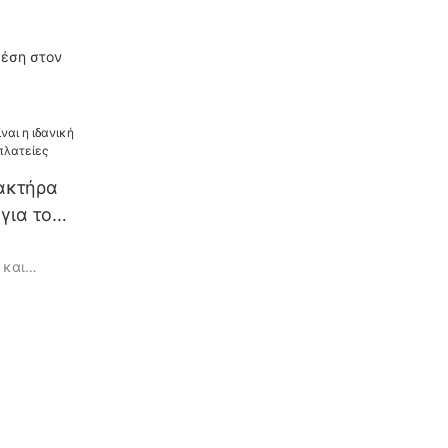
θέση στον
ακτήρα
 για το
τείες
 και
υ
νεται στη
 ότι κάθε
την
 ένα