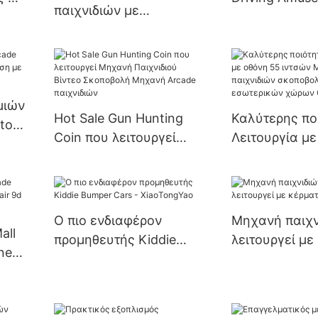
παιχνιδιών με
e
Arcade Simula
γερανογέφυρα
Car Game Mac
εσωτερικού χώρου
Χονδρική
διασκέδασης με ροζ
τρελό παιχνίδι κούκλας
μιών
Hot Sale Gun Hunting
Καλύτερης πο
tor
Coin που λειτουργεί
Λειτουργία με
Μηχανή Παιχνιδιού
ιντσών Μηχά
Βίντεο Σκοποβολή
παιχνιδιών σ
Μηχανή Arcade
εσωτερικών 
παιχνιδιών
Ghost Coin
Ο πιο ενδιαφέρον
Μηχανή παιχν
all
προμηθευτής Kiddie
λειτουργεί με
ne
Bumper Cars -
arcade
d Vr
XiaoTongYao