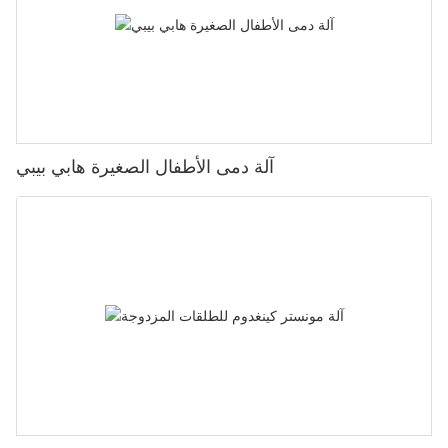
جميع أنحاء البلاد.
علاوة على ذلك، يعمل موردو معدات اللعب في المتنزهات باستمرار على
ابتكار وتحسين منتجاتهم لمواكبة أحدث معايير السلامة واتجاهات التصميم.
إنهم ملتزمون بالبقاء في المقدمة وتوفير الملاعب بأحدث المعدات
المتوفرة. ويضمن هذا الالتزام بالابتكار أن يتمكن الأطفال من اللعب في
آلة دمى الأطفال الصغيرة هابي بيبي
بيئات ليست آمنة فحسب، بل أيضًا جذابة ومثيرة.
وفي الختام، لا يمكن التأكيد بما فيه الكفاية على أهمية اللعب الآمن
والممتع في الهواء الطلق. يعد اللعب في الحدائق أمرًا ضروريًا لصحة
الأطفال الجسدية والعقلية، ويلعب موردو معدات اللعب في الحدائق دورًا
حاسمًا في تهيئة البيئات التي تحدث فيها هذه التجارب. من خلال توفير
معدات عالية الجودة ومتينة وشاملة، بالإضافة إلى خدمات التصميم
والتركيب، يساهم هؤلاء الموردون في تطوير مساحات لعب خارجية آمنة
وممتعة للأطفال في كل مكان.
معايير اختيار أفضل موردي معدات ألعاب المنتزهات