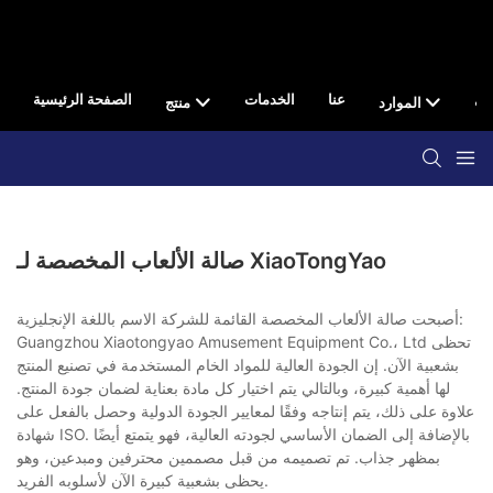
صال
عنا
الخدمات
الصفحة الرئيسية
الموارد
منتج
صالة الألعاب المخصصة لـ XiaoTongYao
أصبحت صالة الألعاب المخصصة القائمة للشركة الاسم باللغة الإنجليزية:
Guangzhou Xiaotongyao Amusement Equipment Co.، Ltd تحظى
بشعبية الآن. إن الجودة العالية للمواد الخام المستخدمة في تصنيع المنتج
لها أهمية كبيرة، وبالتالي يتم اختيار كل مادة بعناية لضمان جودة المنتج.
علاوة على ذلك، يتم إنتاجه وفقًا لمعايير الجودة الدولية وحصل بالفعل على
شهادة ISO. بالإضافة إلى الضمان الأساسي لجودته العالية، فهو يتمتع أيضًا
بمظهر جذاب. تم تصميمه من قبل مصممين محترفين ومبدعين، وهو
يحظى بشعبية كبيرة الآن لأسلوبه الفريد.