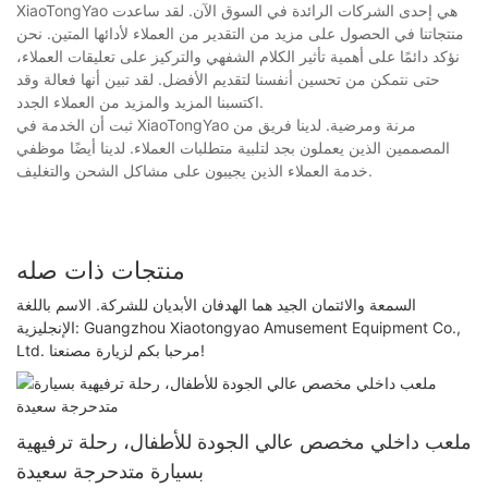
XiaoTongYao هي إحدى الشركات الرائدة في السوق الآن. لقد ساعدت
منتجاتنا في الحصول على مزيد من التقدير من العملاء لأدائها المتين. نحن
نؤكد دائمًا على أهمية تأثير الكلام الشفهي والتركيز على تعليقات العملاء،
حتى نتمكن من تحسين أنفسنا لتقديم الأفضل. لقد تبين أنها فعالة وقد
اكتسبنا المزيد والمزيد من العملاء الجدد.
ثبت أن الخدمة في XiaoTongYao مرنة ومرضية. لدينا فريق من
المصممين الذين يعملون بجد لتلبية متطلبات العملاء. لدينا أيضًا موظفي
خدمة العملاء الذين يجيبون على مشاكل الشحن والتغليف.
منتجات ذات صله
السمعة والائتمان الجيد هما الهدفان الأبديان للشركة. الاسم باللغة
الإنجليزية: Guangzhou Xiaotongyao Amusement Equipment Co.,
Ltd. مرحبا بكم لزيارة مصنعنا!
ملعب داخلي مخصص عالي الجودة للأطفال، رحلة ترفيهية
بسيارة متدحرجة سعيدة