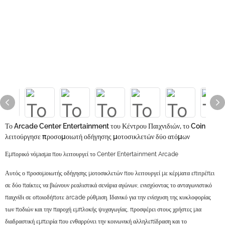
Το Arcade Center Entertainment του Κέντρου Παιχνιδιών, το Coin
λειτούργησε προσομοιωτή οδήγησης μοτοσικλετών δύο ατόμων
Εμπορικό νόμισμα που λειτουργεί το Center Entertainment Arcade
Αυτός ο προσομοιωτής οδήγησης μοτοσικλετών που λειτουργεί με κέρματα επιτρέπει
σε δύο παίκτες να βιώνουν ρεαλιστικά σενάρια αγώνων, ενισχύοντας το ανταγωνιστικό
παιχνίδι σε οποιοδήποτε arcade ρύθμιση. Ιδανικό για την ενίσχυση της κυκλοφορίας
των ποδιών και την παροχή εμπλοκής ψυχαγωγίας, προσφέρει στους χρήστες μια
διαδραστική εμπειρία που ενθαρρύνει την κοινωνική αλληλεπίδραση και το