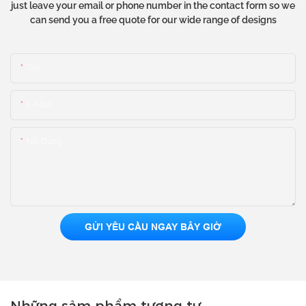
just leave your email or phone number in the contact form so we
can send you a free quote for our wide range of designs
Tên
E-Mail
Nội Dung
GỬI YÊU CẦU NGAY BÂY GIỜ
Những sảm phẩm tương tự