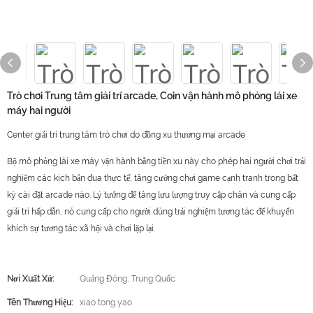
Trò chơi Trung tâm giải trí arcade, Coin vận hành mô phỏng lái xe
máy hai người
Center giải trí trung tâm trò chơi do đồng xu thương mại arcade
Bộ mô phỏng lái xe máy vận hành bằng tiền xu này cho phép hai người chơi trải
nghiệm các kịch bản đua thực tế, tăng cường chơi game cạnh tranh trong bất
kỳ cài đặt arcade nào. Lý tưởng để tăng lưu lượng truy cập chân và cung cấp
giải trí hấp dẫn, nó cung cấp cho người dùng trải nghiệm tương tác để khuyến
khích sự tương tác xã hội và chơi lặp lại.
Nơi Xuất Xứ:
Quảng Đông, Trung Quốc
Tên Thương Hiệu:
xiao tong yao