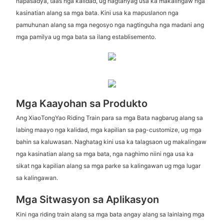
napasadya, taas nga kalidad, ug nagtanyag usa ka makalingaw nga
kasinatian alang sa mga bata. Kini usa ka mapuslanon nga
pamuhunan alang sa mga negosyo nga nagtinguha nga madani ang
mga pamilya ug mga bata sa ilang establisemento.
Mga Kaayohan sa Produkto
Ang XiaoTongYao Riding Train para sa mga Bata nagbarug alang sa
labing maayo nga kalidad, mga kapilian sa pag-customize, ug mga
bahin sa kaluwasan. Naghatag kini usa ka talagsaon ug makalingaw
nga kasinatian alang sa mga bata, nga naghimo niini nga usa ka
sikat nga kapilian alang sa mga parke sa kalingawan ug mga lugar
sa kalingawan.
Mga Sitwasyon sa Aplikasyon
Kini nga riding train alang sa mga bata angay alang sa lainlaing mga