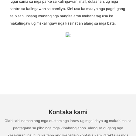
lugar sama sa mga parke sa kalingawan, mall, dulaanan, ug mga
sentro sa kalingawan sa pamilya. Kini usa ka maayo nga pagdugang
sa bisan unsang wanang nga nangita aron makahatag usa ka
makalingaw ug makalingaw nga kasinatian alang sa mga bata.
Kontaka kami
Giabi-abi namon ang mga custom nga laraw ug mga ideya ug makahimo sa
pagtagana sa piho nga mga kinahanglanon. Alang sa dugang nga
kasayuran, palihug bisitaha ang website o kontaka kami direkta sa mga