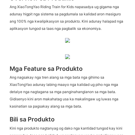
Ang XiaoTongYao Riding Train for Kids napasadya ug gigama nga
adunay higpit nga sistema sa pagdumala sa kalidad aron masiguro
ang 100% nga kwalipikasyon sa produkto. Kini adunay halapad nga
aplikasyon tungod sa taas nga pagbalik sa ekonomiya.
Mga Feature sa Produkto
Ang nagsakay nga tren alang sa mga bata nga gihimo sa
XiaoTongYao adunay labing maayo nga kalidad ug piho nga mga
detalye nga nagtagana sa mga panginahanglanon sa mga bata.
Gidisenyo kini aron makahatag usa ka makalingaw ug luwas nga
kasinatian sa pagsakay alang sa mga bata.
Bili sa Produkto
Kini nga produkto nagtanyag og dako nga kantidad tungod kay kini