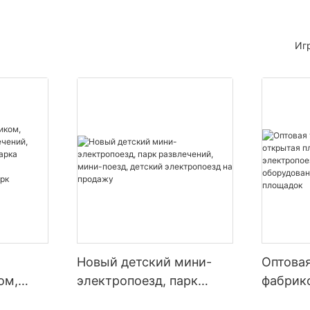
Иг
Новый детский мини-
Оптовая
ом,
электропоезд, парк
фабрик
рк
развлечений, мини-
площад