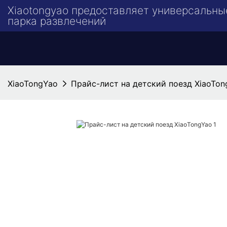
Xiaotongyao предоставляет универсальны
парка развлечений
XiaoTongYao
Прайс-лист на детский поезд XiaoTon