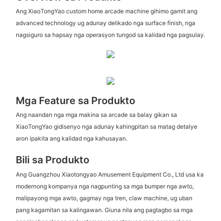
Ang XiaoTongYao custom home arcade machine gihimo gamit ang
advanced technology ug adunay delikado nga surface finish, nga
nagsiguro sa hapsay nga operasyon tungod sa kalidad nga pagsulay.
Mga Feature sa Produkto
Ang naandan nga mga makina sa arcade sa balay gikan sa
XiaoTongYao gidisenyo nga adunay kahingpitan sa matag detalye
aron ipakita ang kalidad nga kahusayan.
Bili sa Produkto
Ang Guangzhou Xiaotongyao Amusement Equipment Co., Ltd usa ka
modernong kompanya nga nagpunting sa mga bumper nga awto,
malipayong mga awto, gagmay nga tren, claw machine, ug uban
pang kagamitan sa kalingawan. Giuna nila ang pagtagbo sa mga