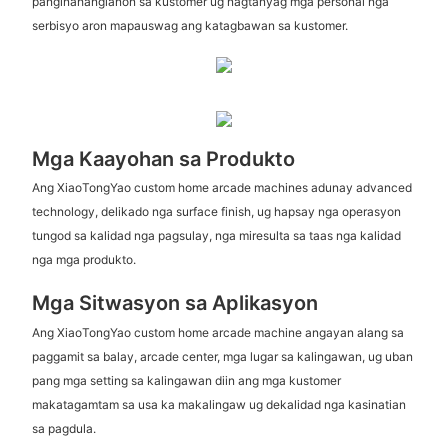
panginahanglanon sa kustomer ug nagtanyag mga personal nga
serbisyo aron mapauswag ang katagbawan sa kustomer.
Mga Kaayohan sa Produkto
Ang XiaoTongYao custom home arcade machines adunay advanced
technology, delikado nga surface finish, ug hapsay nga operasyon
tungod sa kalidad nga pagsulay, nga miresulta sa taas nga kalidad
nga mga produkto.
Mga Sitwasyon sa Aplikasyon
Ang XiaoTongYao custom home arcade machine angayan alang sa
paggamit sa balay, arcade center, mga lugar sa kalingawan, ug uban
pang mga setting sa kalingawan diin ang mga kustomer
makatagamtam sa usa ka makalingaw ug dekalidad nga kasinatian
sa pagdula.