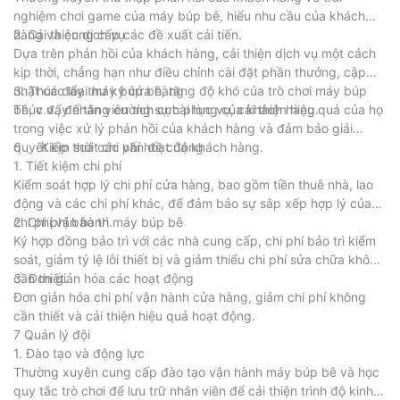
nghiệm chơi game của máy búp bê, hiểu nhu cầu của khách
hàng và cung cấp các đề xuất cải tiến.
2. Cải thiện dịch vụ
Dựa trên phản hồi của khách hàng, cải thiện dịch vụ một cách
kịp thời, chẳng hạn như điều chỉnh cài đặt phần thưởng, cập
nhật các loại máy búp bê, tăng độ khó của trò chơi máy búp
3. Thúc đẩy thư ký cửa hàng
bê, v.v., để tăng cường sự hài lòng của khách hàng.
Thúc đẩy nhân viên tích cực phục vụ, cải thiện hiệu quả của họ
trong việc xử lý phản hồi của khách hàng và đảm bảo giải
quyết kịp thời các vấn đề của khách hàng.
6 、 Kiểm soát chi phí hoạt động
1. Tiết kiệm chi phí
Kiểm soát hợp lý chi phí cửa hàng, bao gồm tiền thuê nhà, lao
động và các chi phí khác, để đảm bảo sự sắp xếp hợp lý của
chi phí vận hành.
2. Chi phí bảo trì máy búp bê
Ký hợp đồng bảo trì với các nhà cung cấp, chi phí bảo trì kiểm
soát, giảm tỷ lệ lỗi thiết bị và giảm thiểu chi phí sửa chữa không
cần thiết.
3. Đơn giản hóa các hoạt động
Đơn giản hóa chi phí vận hành cửa hàng, giảm chi phí không
cần thiết và cải thiện hiệu quả hoạt động.
7 Quản lý đội
1. Đào tạo và động lực
Thường xuyên cung cấp đào tạo vận hành máy búp bê và học
quy tắc trò chơi để lưu trữ nhân viên để cải thiện trình độ kinh