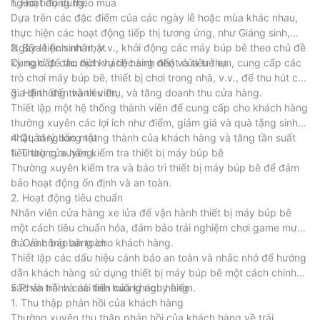
người tiêu dùng.
1. Hoạt động theo mùa
Dựa trên các đặc điểm của các ngày lễ hoặc mùa khác nhau,
thực hiện các hoạt động tiếp thị tương ứng, như Giáng sinh,
Ngày lễ tình nhân, v.v., khởi động các máy búp bê theo chủ đề
2. Bữa tiệc sinh nhật
kỳ nghỉ để thu hút khách hàng đến và tiêu thụ.
Cung cấp các dịch vụ tiệc sinh nhật của trẻ em, cung cấp các
trò chơi máy búp bê, thiết bị chơi trong nhà, v.v., để thu hút các
gia đình đến và tiêu thụ, và tăng doanh thu cửa hàng.
3. Hệ thống thành viên
Thiết lập một hệ thống thành viên để cung cấp cho khách hàng
thường xuyên các lợi ích như điểm, giảm giá và quà tặng sinh
nhật, tăng lòng trung thành của khách hàng và tăng tần suất
4 Quản lý bảo mật
tiêu thụ cửa hàng.
1. Thường xuyên kiểm tra thiết bị máy búp bê
Thường xuyên kiểm tra và bảo trì thiết bị máy búp bê để đảm
bảo hoạt động ổn định và an toàn.
2. Hoạt động tiêu chuẩn
Nhân viên cửa hàng xe lửa để vận hành thiết bị máy búp bê
một cách tiêu chuẩn hóa, đảm bảo trải nghiệm chơi game mượt
mà và công bằng cho khách hàng.
3. Cảnh báo an toàn
Thiết lập các dấu hiệu cảnh báo an toàn và nhắc nhở để hướng
dẫn khách hàng sử dụng thiết bị máy búp bê một cách chính
xác và tránh các tình huống nguy hiểm.
5 Phản hồi và cải tiến của khách hàng
1. Thu thập phản hồi của khách hàng
Thường xuyên thu thập phản hồi của khách hàng về trải