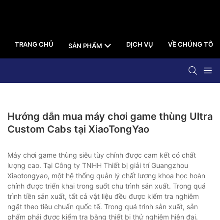
TRANG CHỦ
DỊCH VỤ
VỀ CHÚNG TÔI
SẢN PHẨM
Hướng dẫn mua máy chơi game thùng Ultra
Custom Cabs tại XiaoTongYao
Máy chơi game thùng siêu tùy chỉnh được cam kết có chất
lượng cao. Tại Công ty TNHH Thiết bị giải trí Guangzhou
Xiaotongyao, một hệ thống quản lý chất lượng khoa học hoàn
chỉnh được triển khai trong suốt chu trình sản xuất. Trong quá
trình tiền sản xuất, tất cả vật liệu đều được kiểm tra nghiêm
ngặt theo tiêu chuẩn quốc tế. Trong quá trình sản xuất, sản
phẩm phải được kiểm tra bằng thiết bị thử nghiệm hiện đại.