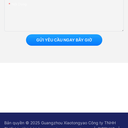
Nội Dung
GỬI YÊU CẦU NGAY BÂY GIỜ
Bản quyền © 2025 Guangzhou Xiaotongyao Công ty TNHH