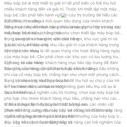
Máy búp bê là một thiết bị giải trí rất phổ biến có thể thu hút
nhiều khách hàng đến và giải trí. Trước khi thiết lập một máy
búp bê, cần phải tiến hành nghiên cứu thị trường để hiểu các
đặc điểm, nhu cầu và thói quen tiêu dùng của nhóm khách
2. Định vị thị trường
hàng mục tiêu, để chọn các vị trí cửa hàng phù hợp và các loại
Đối với các nhóm khách hàng khác nhau, định vị thị trường có
máy búp bê theo cách mục tiêu.
thể được thực hiện, chẳng hạn như chọn thiết lập máy búp bê
trong trung tâm mua sắm, sân chơi trẻ em, khu vực giải trí và
2 、 Lựa chọn và trang trí vị trí cửa hàng
giải trí, v.v., để đáp ứng nhu cầu giải trí của khách hàng trong
1. Lưu trữ lựa chọn vị trí
các dịp khác nhau.
Vị trí của cửa hàng là rất quan trọng cho hoạt động hàng ngày
của máy búp bê. Cần phải chọn các khu vực có lưu lượng truy
cập cao và các nhóm khách hàng mục tiêu tập trung để đảm
2. Trang trí cửa hàng
bảo rằng cửa hàng có thể thu hút đủ khách hàng.
Trang trí cửa hàng cần phải phù hợp với chủ đề và bầu không
khí của cỗ máy búp bê, chẳng hạn như chọn một phong cách
trang trí tươi sáng và đầy màu sắc để thu hút sự chú ý của trẻ
3 、 Lựa chọn các loại máy búp bê
em và thanh niên, và tạo ra một không gian tiêu thụ với sự ái
1. Theo nhu cầu của khách hàng
lực và niềm vui.
Dựa trên kết quả nghiên cứu thị trường, chọn loại máy búp bê
phù hợp cho nhóm khách hàng mục tiêu, chẳng hạn như các
nhân vật hoạt hình được yêu thích bởi trẻ em, các nhân vật
2. Nhà cung cấp máy búp bê chất lượng cao
phim nổi tiếng, cũng như các cặp vợ chồng và thần tượng
Chọn một nhà cung cấp máy búp bê có uy tín để đảm bảo rằng
người nổi tiếng được người lớn ưa thích.
chất lượng, ngoại hình và cài đặt phần thưởng của máy búp bê
đáp ứng nhu cầu của khách hàng và nâng cao trải nghiệm của
4 、 Lập kế hoạch hoạt động tiếp thị