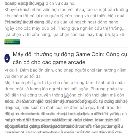
doanh và chất lượng dịch vụ của họ.
2. Xây dựng đội ngũ
Khuyến khích nhân viên hợp tác với nhau, tạo ra một bầu không
khí nhóm tốt có lợi cho quản lý cửa hàng và cải thiện hiệu quả
chung của cửa hàng.
Trên đây là nội dung đầy đủ của kế hoạch hoạt động hàng
ngày cho các máy búp bê. Thông qua nghiên cứu thị trường,
lựa chọn vị trí cửa hàng, lựa chọn các loại máy búp bê, lập kế
hoạch hoạt động tiếp thị, quản lý an toàn, phản hồi và cải tiến
đọc thêm
của khách hàng, kiểm soát chi phí, quản lý nhóm và các biện
pháp khác, nó có thể giúp các cửa hàng máy búp bê cải thiện
Máy đổi thưởng tự động Game Coin: Công cụ
2
hiệu quả hoạt động và đạt được hoạt động ổn định lâu dài. Hy
cần có cho các game arcade
vọng nó hữu ích cho bạn.
Ví dụ 1: Đảm bảo ổn định, cho phép người chơi tận hưởng niềm
vui đến mức tối đa
Một thành phố giải trí tại nhà nằm ở trung tâm thành phố nhận
được một số lượng lớn người chơi mỗi ngày. Phương pháp trao
đổi tiền thủ công truyền thống không chỉ tốn thời gian mà còn
dễ bị lỗi. Sau khi giới thiệu máy trao đổi đồng xu tự động tiền tệ
Ví dụ 2: Hỗ trợ nhiều loại tiền tệ, hoạt động quốc tế miễn phí lo
trò chơi, hiệu suất ổn định của nó đảm bảo quy trình trao đổi
lắng
đồng xu mượt mà. Cho dù trong thời gian cao điểm hay tắt,
Một trò chơi video arcade cho khách du lịch quốc tế thường có
máy trao đổi tiền xu có thể tiếp tục hoạt động, đảm bảo trải
người chơi sử dụng các loại tiền tệ khác nhau. Máy trao đổi
nghiệm chơi game của người chơi.
đồng tiền tự động tiền tệ trò chơi hỗ trợ chức năng của nhiều
Ví dụ 3: Xác định chính xác và loại bỏ vấn đề tiền tệ tiền giả
loại tiền tệ, giúp người chơi dễ dàng từ khắp nơi trên thế giới
Trong một số trò chơi video cao cấp, vấn đề của tiền giả đã