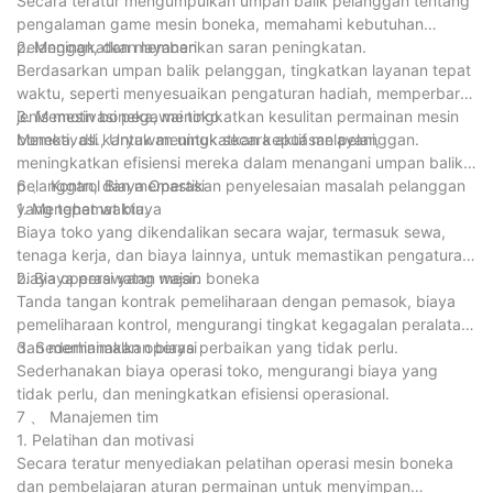
Secara teratur mengumpulkan umpan balik pelanggan tentang
pengalaman game mesin boneka, memahami kebutuhan
pelanggan, dan memberikan saran peningkatan.
2. Meningkatkan layanan
Berdasarkan umpan balik pelanggan, tingkatkan layanan tepat
waktu, seperti menyesuaikan pengaturan hadiah, memperbarui
jenis mesin boneka, meningkatkan kesulitan permainan mesin
3. Memotivasi pegawai toko
boneka, dll., Untuk meningkatkan kepuasan pelanggan.
Memotivasi karyawan untuk secara aktif melayani,
meningkatkan efisiensi mereka dalam menangani umpan balik
pelanggan, dan memastikan penyelesaian masalah pelanggan
6 、 Kontrol Biaya Operasi
yang tepat waktu.
1. Menghemat biaya
Biaya toko yang dikendalikan secara wajar, termasuk sewa,
tenaga kerja, dan biaya lainnya, untuk memastikan pengaturan
biaya operasi yang wajar.
2. Biaya perawatan mesin boneka
Tanda tangan kontrak pemeliharaan dengan pemasok, biaya
pemeliharaan kontrol, mengurangi tingkat kegagalan peralatan,
dan meminimalkan biaya perbaikan yang tidak perlu.
3. Sederhanakan operasi
Sederhanakan biaya operasi toko, mengurangi biaya yang
tidak perlu, dan meningkatkan efisiensi operasional.
7 、 Manajemen tim
1. Pelatihan dan motivasi
Secara teratur menyediakan pelatihan operasi mesin boneka
dan pembelajaran aturan permainan untuk menyimpan