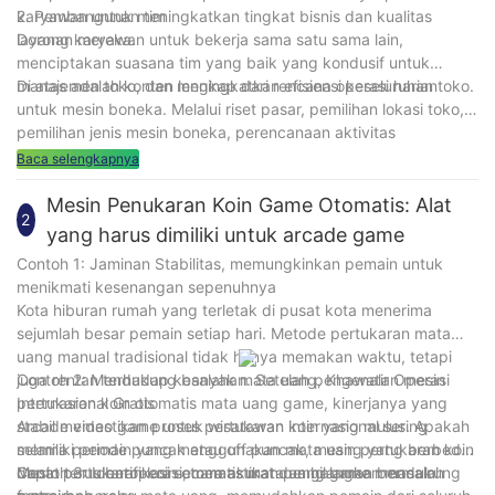
karyawan untuk meningkatkan tingkat bisnis dan kualitas
2. Pembangunan tim
layanan mereka.
Dorong karyawan untuk bekerja sama satu sama lain,
menciptakan suasana tim yang baik yang kondusif untuk
manajemen toko, dan meningkatkan efisiensi keseluruhan toko.
Di atas adalah konten lengkap dari rencana operasi harian
untuk mesin boneka. Melalui riset pasar, pemilihan lokasi toko,
pemilihan jenis mesin boneka, perencanaan aktivitas
pemasaran, manajemen keselamatan, umpan balik dan
Baca selengkapnya
peningkatan pelanggan, kontrol biaya, manajemen tim dan
tindakan lainnya, ini dapat membantu toko mesin boneka
Mesin Penukaran Koin Game Otomatis: Alat
2
meningkatkan efisiensi operasional dan mencapai operasi stabil
yang harus dimiliki untuk arcade game
jangka panjang. Semoga bermanfaat bagi Anda.
Contoh 1: Jaminan Stabilitas, memungkinkan pemain untuk
menikmati kesenangan sepenuhnya
Kota hiburan rumah yang terletak di pusat kota menerima
sejumlah besar pemain setiap hari. Metode pertukaran mata
uang manual tradisional tidak hanya memakan waktu, tetapi
juga rentan terhadap kesalahan. Setelah pengenalan mesin
Contoh 2: Mendukung banyak mata uang, Khawatir Operasi
pertukaran koin otomatis mata uang game, kinerjanya yang
Internasional Gratis
stabil memastikan proses pertukaran koin yang mulus. Apakah
Arcade video game untuk wisatawan internasional sering
selama periode puncak atau off puncak, mesin pertukaran koin
memiliki pemain yang menggunakan mata uang yang berbeda.
dapat terus beroperasi, memastikan pengalaman bermain
Mesin pertukaran koin otomatis mata uang game mendukung
Contoh 3: Identifikasi secara akurat dan hilangkan masalah