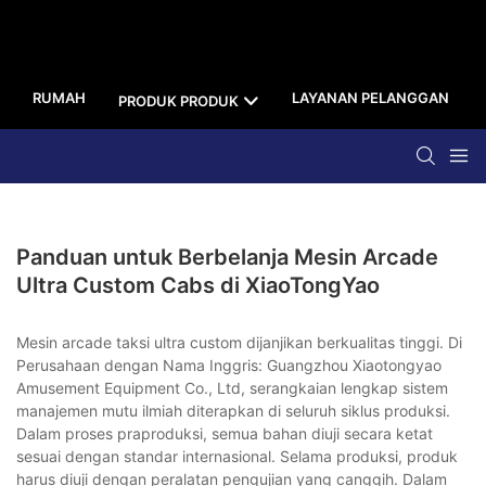
RUMAH
LAYANAN PELANGGAN
PRODUK PRODUK
Panduan untuk Berbelanja Mesin Arcade
Ultra Custom Cabs di XiaoTongYao
Mesin arcade taksi ultra custom dijanjikan berkualitas tinggi. Di
Perusahaan dengan Nama Inggris: Guangzhou Xiaotongyao
Amusement Equipment Co., Ltd, serangkaian lengkap sistem
manajemen mutu ilmiah diterapkan di seluruh siklus produksi.
Dalam proses praproduksi, semua bahan diuji secara ketat
sesuai dengan standar internasional. Selama produksi, produk
harus diuji dengan peralatan pengujian yang canggih. Dalam