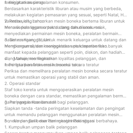
meningkatkan pengalaman konsumen.
1. Kegiatan musiman
Berdasarkan karakteristik liburan atau musim yang berbeda,
melakukan kegiatan pemasaran yang sesuai, seperti Natal, Hari
Valentine, dll., Luncurkan mesin boneka bertema liburan untuk
2. Pesta ulang tahun
menarik pelanggan untuk datang dan dikonsumsi.
Menawarkan layanan pesta ulang tahun anak -anak,
menyediakan permainan mesin boneka, peralatan bermain
dalam ruangan, dll., Untuk menarik keluarga untuk datang dan
3. Sistem Keanggotaan
mengkonsumsi, dan meningkatkan pendapatan toko.
Membangun sistem keanggotaan untuk memberikan banyak
manfaat kepada pelanggan seperti poin, diskon, dan hadiah
ulang tahun, meningkatkan loyalitas pelanggan, dan
4 、 Manajemen Keamanan
meningkatkan frekuensi konsumsi toko.
1. Periksa peralatan mesin boneka secara teratur
Periksa dan memelihara peralatan mesin boneka secara teratur
untuk memastikan operasi yang stabil dan aman.
2. Operasi standar
Staf toko kereta untuk mengoperasikan peralatan mesin
boneka dengan cara standar, memastikan pengalaman bermain
game yang lancar dan adil bagi pelanggan.
3. Peringatan Keselamatan
Siapkan tanda -tanda peringatan keselamatan dan pengingat
untuk memandu pelanggan menggunakan peralatan mesin
boneka dengan benar dan menghindari situasi berbahaya.
5 、 Umpan Balik dan Peningkatan Pelanggan
1. Kumpulkan umpan balik pelanggan