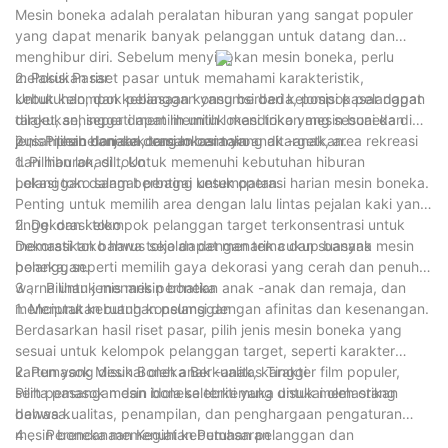
Mesin boneka adalah peralatan hiburan yang sangat populer
yang dapat menarik banyak pelanggan untuk datang dan
menghibur diri. Sebelum menyiapkan mesin boneka, perlu
melakukan riset pasar untuk memahami karakteristik,
2. Posisi Pasar
kebutuhan, dan kebiasaan konsumsi dari kelompok pelanggan
Untuk kelompok pelanggan yang berbeda, posisi pasar dapat
target, sehingga dapat memilih lokasi toko yang sesuai dan
dilakukan, seperti memilih untuk mendirikan mesin boneka di
jenis mesin boneka dengan cara yang ditargetkan.
pusat perbelanjaan, taman bermain anak -anak, area rekreasi
2 、 Pilihan dan dekorasi lokasi toko
dan hiburan, dll., Untuk memenuhi kebutuhan hiburan
1. Pilihan lokasi toko
pelanggan dalam berbagai kesempatan.
Lokasi toko sangat penting untuk operasi harian mesin boneka.
Penting untuk memilih area dengan lalu lintas pejalan kaki yang
tinggi dan kelompok pelanggan target terkonsentrasi untuk
2. Dekorasi toko
memastikan bahwa toko dapat menarik cukup banyak
Dekorasi toko harus sejalan dengan tema dan suasana mesin
pelanggan.
boneka, seperti memilih gaya dekorasi yang cerah dan penuh
warna untuk menarik perhatian anak -anak dan remaja, dan
3 、 Pilihan jenis mesin boneka
menciptakan ruang konsumsi dengan afinitas dan kesenangan.
1. Menurut kebutuhan pelanggan
Berdasarkan hasil riset pasar, pilih jenis mesin boneka yang
sesuai untuk kelompok pelanggan target, seperti karakter
kartun yang disukai oleh anak -anak, karakter film populer,
2. Pemasok Mesin Boneka Berkualitas Tinggi
serta pasangan dan idola selebriti yang disukai oleh orang
Pilih pemasok mesin boneka terkemuka untuk memastikan
dewasa.
bahwa kualitas, penampilan, dan penghargaan pengaturan
mesin boneka memenuhi kebutuhan pelanggan dan
4 、 Perencanaan Kegiatan Pemasaran