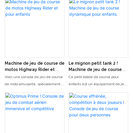
Machine de jeu de course de
Le mignon petit tank 2 !
motos Highway Rider et
Machine de jeu de course
pour enfants
dynamique pour enfants
Voici une console de jeu de course
Ce petit bolide de course pour
de moto amusante, spécialement
enfants est un équipement de jeu
conçue pour les enfants, sur le
amusant spécialement conçu pour
thème « Road Rider ». Avec ses
les jeunes enfants. Avec son
motos aux formes mignonnes et ses
thème de course inspiré des
graphismes dynamiques, associés à
dessins animés de Q, sa carrosserie
des écrans de circuit haute
rouge et blanche dynamique et son
définition, elle recrée les
cockpit réaliste, les enfants