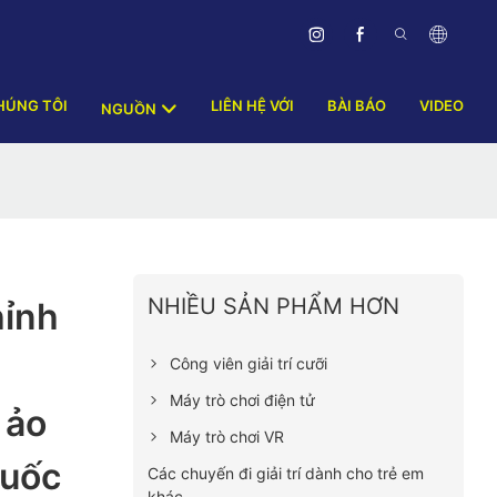
HÚNG TÔI
LIÊN HỆ VỚI
BÀI BÁO
VIDEO
NGUỒN
NHIỀU SẢN PHẨM HƠN
hỉnh
Công viên giải trí cưỡi
Máy trò chơi điện tử
 ảo
Máy trò chơi VR
Quốc
Các chuyến đi giải trí dành cho trẻ em
khác