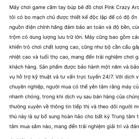
Máy chơi game cầm tay búp bê đồ chơi Pink Crazy Ar
tôi có bo mạch chủ được thiết kế độc lập để có độ ổn 
nguồn điện chính hãng đảm bảo an toàn và độ bền, cù
trộm có dung lượng lưu trữ lớn. Máy cũng bao gồm cá
khiển trò chơi chất lượng cao, cũng như bộ cần cẩu gắ
nhiệt cao và tuổi thọ cao, mang đến trải nghiệm chơi 
khách hàng. Sản phẩm được bảo hành một năm và bảo t
vụ hỗ trợ kỹ thuật và tư vấn trực tuyến 24/7. Với dịch
chuyên nghiệp, người mua có thể yên tâm rằng máy của
nhanh chóng, trong khi dịch vụ sau bán hàng của chún
thường xuyên về thông tin tiếp thị và theo dõi người 
thú này là sự bổ sung hoàn hảo cho bất kỳ Trung tâm tr
tâm mua sắm nào, mang đến trải nghiệm giải trí và đán