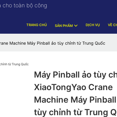
a cho toàn bộ công
TRANG CHỦ
DỊCH VỤ
VỀ C
SẢN PHẨM
rane Machine Máy Pinball ảo tùy chỉnh từ Trung Quốc
Máy Pinball ảo tùy c
XiaoTongYao Crane
Machine Máy Pinball
tùy chỉnh từ Trung 