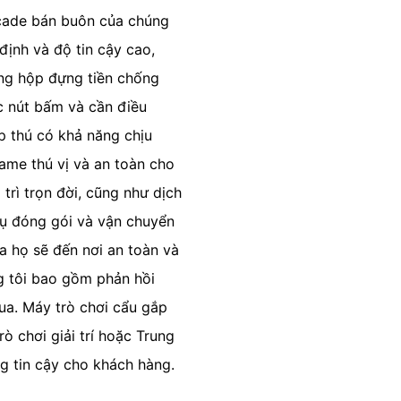
cade bán buôn của chúng
định và độ tin cậy cao,
ng hộp đựng tiền chống
c nút bấm và cần điều
p thú có khả năng chịu
game thú vị và an toàn cho
rì trọn đời, cũng như dịch
 vụ đóng gói và vận chuyển
 họ sẽ đến nơi an toàn và
g tôi bao gồm phản hồi
mua. Máy trò chơi cẩu gắp
ò chơi giải trí hoặc Trung
g tin cậy cho khách hàng.