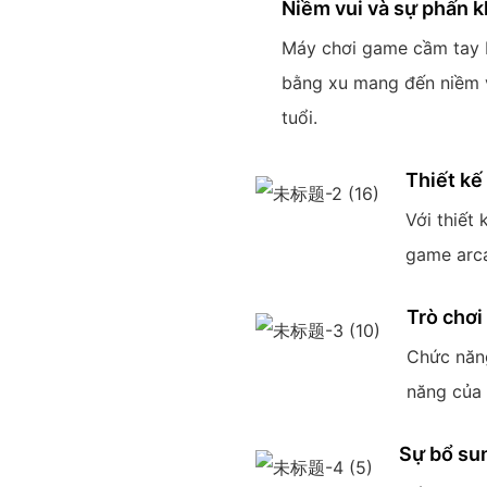
Niềm vui và sự phấn k
Máy chơi game cầm tay 
bằng xu mang đến niềm v
tuổi.
Thiết kế
Với thiết
game arca
Trò chơi
Chức năng
năng của 
Sự bổ sun