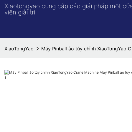
Xiaotongyao cung cấp các giải pháp một cử
viên giải trí
XiaoTongYao
Máy Pinball ảo tùy chỉnh XiaoTongYao C