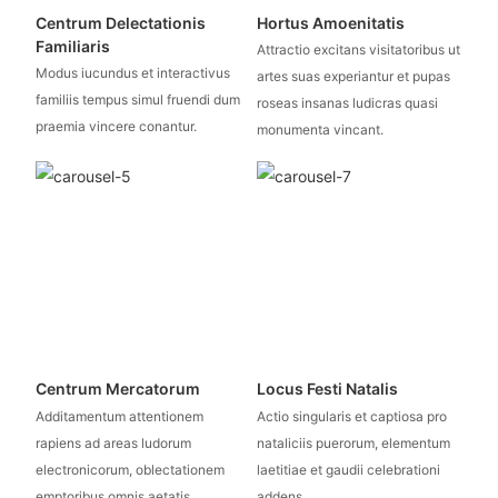
Centrum Delectationis
Hortus Amoenitatis
Familiaris
Attractio excitans visitatoribus ut
Modus iucundus et interactivus
artes suas experiantur et pupas
familiis tempus simul fruendi dum
roseas insanas ludicras quasi
praemia vincere conantur.
monumenta vincant.
Centrum Mercatorum
Locus Festi Natalis
Additamentum attentionem
Actio singularis et captiosa pro
rapiens ad areas ludorum
nataliciis puerorum, elementum
electronicorum, oblectationem
laetitiae et gaudii celebrationi
emptoribus omnis aetatis
addens.