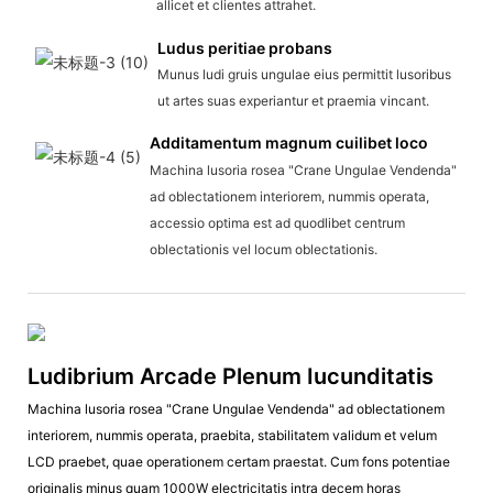
allicet et clientes attrahet.
Ludus peritiae probans
Munus ludi gruis ungulae eius permittit lusoribus
ut artes suas experiantur et praemia vincant.
Additamentum magnum cuilibet loco
Machina lusoria rosea "Crane Ungulae Vendenda"
ad oblectationem interiorem, nummis operata,
accessio optima est ad quodlibet centrum
oblectationis vel locum oblectationis.
Ludibrium Arcade Plenum Iucunditatis
Machina lusoria rosea "Crane Ungulae Vendenda" ad oblectationem
interiorem, nummis operata, praebita, stabilitatem validum et velum
LCD praebet, quae operationem certam praestat. Cum fons potentiae
originalis minus quam 1000W electricitatis intra decem horas