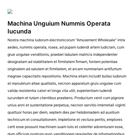
Machina Unguium Nummis Operata
Iucunda
Nostra machina ludorum electronicorum "Amusement Wholesale" intra
aedes, nummis operata, rosea, ad pupam ludendi artem ludicram, cum
grue ungulae venditionis, praebet tabulam matricis independenter
designatam ad stabilitatem et firmitatem firmam, fontem potentiae
originalem ad salutem et firmitatem, et arcam nummariam antifurtum
magnae capacitatis repositionis. Machina etiam includit bullas ludorum
et manubrium altae qualitatis, necnon apparatum gruis ungulae cum
valida resistentia calori et longa vita utili, experientiam ludendi
iucundam et tutam clientibus praebens. Productum venit cum pignore
unius anni et sustentatione perpetua, necnon servitio interretiali viginti
quattuor horas per diem, septem dies per hebdomadem ad auxilium
technicum et consultationem. Impletione et vectura peritis, emptores
certi esse possunt machinam suam tuto et celeriter adventuram esse,
dum officium nostrum post-venditionem regulariter de informationibus