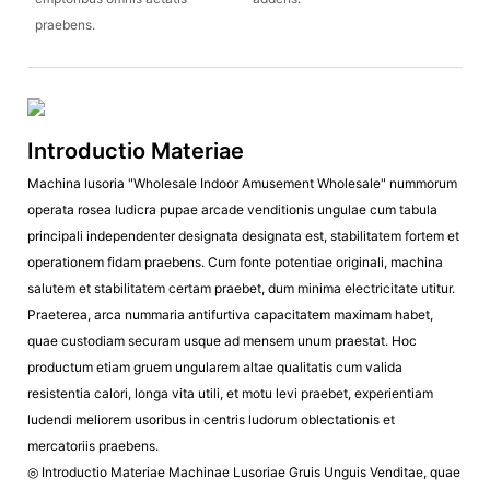
praebens.
Introductio Materiae
Machina lusoria "Wholesale Indoor Amusement Wholesale" nummorum
operata rosea ludicra pupae arcade venditionis ungulae cum tabula
principali independenter designata designata est, stabilitatem fortem et
operationem fidam praebens. Cum fonte potentiae originali, machina
salutem et stabilitatem certam praebet, dum minima electricitate utitur.
Praeterea, arca nummaria antifurtiva capacitatem maximam habet,
quae custodiam securam usque ad mensem unum praestat. Hoc
productum etiam gruem ungularem altae qualitatis cum valida
resistentia calori, longa vita utili, et motu levi praebet, experientiam
ludendi meliorem usoribus in centris ludorum oblectationis et
mercatoriis praebens.
◎ Introductio Materiae Machinae Lusoriae Gruis Unguis Venditae, quae