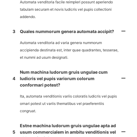
Automata venditoria facile reimpleri possunt aperiendo
tabulam securam et novis ludicris vel pupis collectioni
addendo.
3
Quales nummorum genera automata accipit?
Automata venditoria ad varia genera nummorum
accipienda destinata est, inter quae quadrantes, tesserae,
et nummi ad usum designati.
Num machina ludorum gruis ungulae cum
4
ludicris vel pupis variorum colorum
conformari potest?
Ita, automata venditionis variis coloratis ludicris vel pupis
ornari potest ut variis thematibus vel praeferentiis
congruat.
Estne machina ludorum gruis ungulae apta ad
5
usum commercialem in ambitu venditionis vel