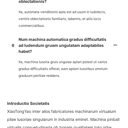
oblectationis?
Ita, automata venditionis apta est ad usum in ludotecis,
centris oblectationis familiaris, tabernis, et aliis locis
commercialibus.
Num machina automatica gradus difficultatis
6
ad ludendum gruem ungulatam adaptabiles
habet?
Ita, machina lusoria gruis ungulae aptari potest ut varios
gradus difficultatis offerat, eam aptam lusoribus omnium
graduum peritiae reddens.
Introductio Societatis
XiaoTongYao inter alios fabricatores machinarum virtualum
pilae lusoriae singularum in industria eminet. Machina pinball
virtualis consuetudinaria ob bonam qualitatem toto orbe