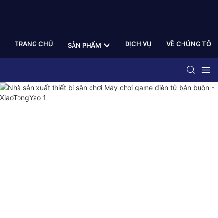
TRANG CHỦ
DỊCH VỤ
VỀ CHÚNG TÔI
SẢN PHẨM