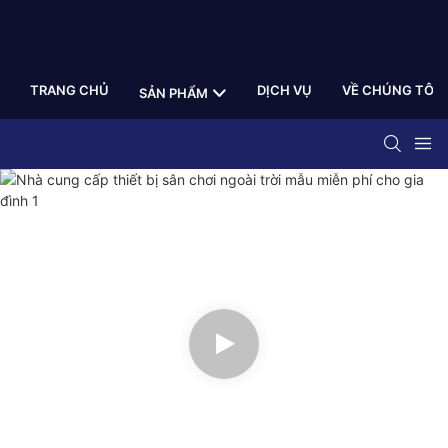
TRANG CHỦ
DỊCH VỤ
VỀ CHÚNG TÔI
SẢN PHẨM