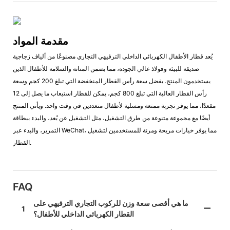
مقدمة المواد
يُعد قطار الأطفال الكهربائي الداخلي الترفيهي التجاري مصنوعًا من ألياف زجاجية
صديقة للبيئة وفولاذ عالي الجودة، مما يضمن المتانة والسلامة للأطفال الذين
يستخدمون المنتج. بفضل سعة رأس القطار المنخفضة التي تبلغ 200 كجم وسعة
رأس القطار العالية التي تبلغ 800 كجم، يمكن للقطار استيعاب ما يصل إلى 12
مقعدًا، مما يوفر تجربة ممتعة ومسلية لأطفال متعددين في وقت واحد. ويأتي المنتج
أيضًا مع مجموعة متنوعة من طرق التشغيل، مثل التشغيل عن بُعد، والبدء ببطاقة
التمرير، والبدء عبر WeChat، مما يوفر خيارات مريحة ومرنة للمستخدمين لتشغيل
القطار.
FAQ
ما هي أقصى سعة وزن للركوب التجاري الترفيهي على
1
القطار الكهربائي الداخلي للأطفال؟