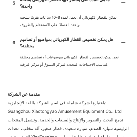
5
واحدة؟
يمكن للقطار الكهربائي أن يعمل لمدة 8-10 ساعات تقريبًا بشحنة
واحدة، اعتمادًا على الاستخدام والظروف.
هل يمكن تخصيص القطار الكهربائي بمواضيع أو تصاميم
6
مختلفة؟
نعم، يمكن تخصيص القطار الكهربائي بموضوعات أو تصاميم مختلفة
لتناسب الاحتياجات المحددة لمركز التسوق أو مركز الترفيه.
مقدمة عن الشركة
باعتبارها شركة شاملة في اسم الشركة باللغة الإنجليزية:
Guangzhou Xiaotongyao Amusement Equipment Co.، Ltd
تدمج البحث والتطوير والإنتاج والمبيعات والخدمة. وتشمل المنتجات
الرئيسية سيارة الصدم، سيارة سعيدة، قطار صغير، آلة مخلب، معدات
الترفيه. توفر XiaoTongYao خدمات شاملة احترافية بناءً على طلب