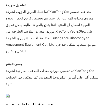
تفاصيل سريعة
كما عمل الفريق الدؤوب لشركة XiaoTongYao بجد على تصميم
موردي معدات الملاعب الخارجية. يتم تخصيص فريق فحص الجودة
المهنية لضمان أن المنتج دائمًا يتمتع بالجودة العالية. يمكن تطبيق
موردي معدات الملاعب الخارجية من XiaoTongYao على مجالات
مختلفة. الاسم الإنجليزي للشركة: Guangzhou Xiaotongyao
Amusement Equipment Co., Ltd. يتم بيع منتجاتها بشكل جيد في
الداخل والخارج.
وصف المنتج
تم تحسين موردي معدات الملاعب الخارجية لشركة XiaoTongYao
بشكل أكبر على أساس التكنولوجيا المتقدمة، كما ينعكس في الجوانب
التالية.
تجربة قطار داخلية مثيرة