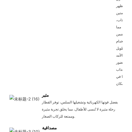
بمظهر
متين
وجذاب،
مما
يضمن
الاستخدام
طويل
الأمد
والحضور
الجذاب
بصريًا في
أي مكان.
مثير
بفضل قوتها الكهربائية وتشغيلها السلس، توفر القطار
رحلة مثيرة لا تُنسى للأطفال، مما يخلق تجربة مثيرة
وممتعة للركاب الصغار.
مصداقية