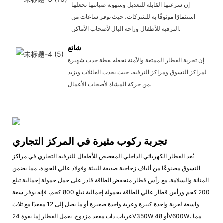
إن سرعتها القابلة للتعديل وسهولة صيانتها تجعلها
استثمارًا موثوقًا به للشركات، حيث توفر ساعات من
الترفيه للأطفال وراحة البال لأصحاب الأماكن.
شائع
إن تجربة القطار الممتعة والآمنة تجعله نقطة جذب شهيرة
لمراكز التسوق ومراكز الترفيه، حيث يجذب العائلات ويزيد
من حركة المشاة لأصحاب الأعمال.
تجربة ركوب مثيرة في المركز التجاري
يُعد القطار الكهربائي الداخلي المخصص للأطفال للترفيه التجاري في مراكز
التسوق مصنوعًا من ألياف زجاجية صديقة للبيئة وفولاذ عالي الجودة، مما يضمن
المتانة والسلامة. مع رأس قطار منخفض الطاقة قادر على حمل حمولة إجمالية تبلغ
200 كجم ورأس قطار عالي الطاقة بحمولة إجمالية تبلغ 800 كجم، فإنه يوفر سعة
واسعة لعربة واحدة كبيرة وعربة واحدة صغيرة أو ما يصل إلى 12 مقعدًا مع ثلاث
عربات ذات مقعد مزدوج. يعمل القطار إما بقوة 24V350W أو 48V600W، مما