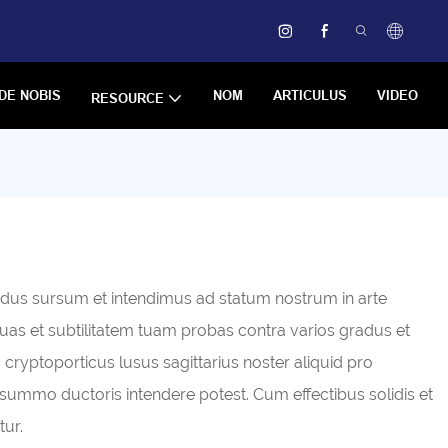
DE NOBIS
NOM
ARTICULUS
VIDEO
RESOURCE
adus sursum et intendimus ad statum nostrum in arte
uas et subtilitatem tuam probas contra varios gradus et
yptoporticus lusus sagittarius noster aliquid pro
ummo ductoris intendere potest. Cum effectibus solidis et
ur.