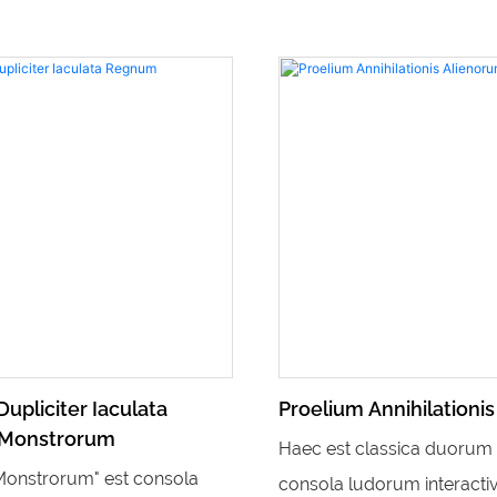
upliciter Iaculata
Proelium Annihilationi
Monstrorum
Haec est classica duorum
onstrorum" est consola
consola ludorum interacti