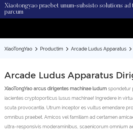
Xiaotongyao praebet unum-subsisto solutions ad t
parcum
XiaoTongYao
Productim
Arcade Ludus Apparatus
Arcade Ludus Apparatus Diri
XiaoTongYao arcus dirigentes machinae ludum
spondetur 
iacientes cryptoporticus lusus machinae! Ingredere in vir
scuta provocantia. Utrum inceptor es vultus emendare pro
omnibus praebet. Amicos vel familiam ad certamen amicae 
ultra-responsivis moderaminibus, scaenicorum omnium aet