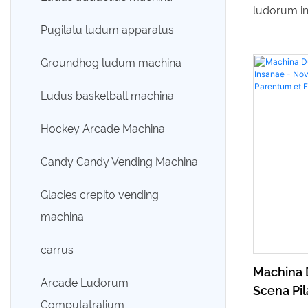
Electric entertainment
ludorum i
vehiculum
Pugilatu ludum apparatus
lusoribus d
ludis elect
adductius currus
Groundhog ludum machina
inter paren
Ludus basketball machina
monstrorum
magnum vel
Hockey Arcade Machina
instrumen
Candy Candy Vending Machina
praebet, du
pugnare a
Glacies crepito vending
simplex et 
machina
cooperation
carrus
ad gradus 
Machina D
necessitati
Arcade Ludorum
Scena Pil
oblectatio
Computatralium