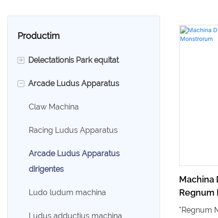
Productim
+
Delectationis Park equitat
-
Arcade Ludus Apparatus
360 Rolling Car
bumper Car
Claw Machina
Karting Car
Racing Ludus Apparatus
Ludicrum Train
Arcade Ludus Apparatus
dirigentes
Kiddie Rides
Machina D
Regnum 
Ludo ludum machina
Carousel equitat
"Regnum M
Ludus adductius machina