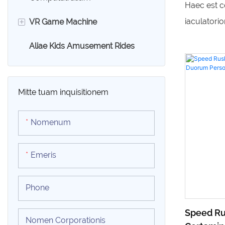
Modus Lu
Haec est 
potest. In
Parentum
+
iaculatori
VR Game Machine
attrahen
duorum lus
augendos r
Aliae Kids Amusement Rides
VR Egg Cathedra
Ball" (Pila
praedita es
9D VR Simulator
ludo iacul
Mitte tuam inquisitionem
quae duos 
certant et
Nomenum
gubernati
provocati
Emeris
responsa a
desideria 
Phone
puerorum e
Speed ​​
parentes e
Nomen Corporationis