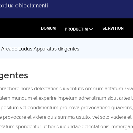
otius oblectamenti
DOMUM
SERVITION
PRODUCTIM
Arcade Ludus Apparatus dirigentes
gentes
praebere horas delectationis iuventutis omnium aetatum. Gr
tualem mundum et experire impetum adrenalinum sicut artes t
positum vel condimentum pro nova provocatione quaerens, cr
provocare et videre quis summa ustulo, vel solo vadere et s
atum spondentur ut horis iucundae delectationis immergant