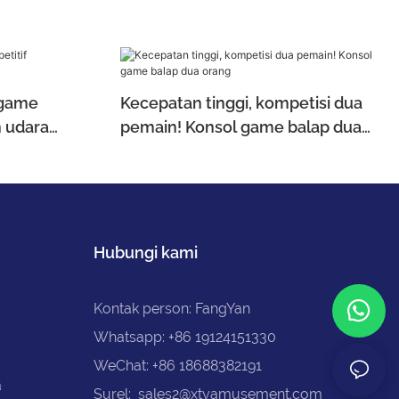
 game
Kecepatan tinggi, kompetisi dua
 udara
pemain! Konsol game balap dua
orang
Hubungi kami
Kontak person: FangYan
Whatsapp: +86 19124151330
WeChat: +86 18688382191
a
Surel:
sales2@xtyamusement.com