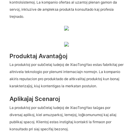
kontrolsistemoj. La kompanio ofertas al uzantoj plenan gamon da
servoj, inkluzive de ampleksa produkta konsultado kaj profesia
trejnado.
Produktaj Avantaĝoj
La produktoj por subĉielaj ludejoj de XiaoTongYao estas fabrikitaj per
altnivela teknologio por plenumi internaciajn normojn. La kompanio
akiris reputacion pro produktado de altkvalitaj produktoj kun bonaj
karakterizaĵoj, kiuj kontentigas la merkatan postulon.
Aplikaĵaj Scenaroj
La produktoj por subĉielaj ludejoj de XiaoTongYao taŭgas por
diversaj aplikoj, kiel amuzparkoj, lernejoj, loĝkomunumoj kaj aliaj
publikaj spacoj. Klientoj estas instigitaj kontakti la firmaon por
konsultado pri siaj specifaj bezonoj.