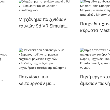
πωλήσεις με κέρματα
Game Machin
Μηχάνημα παιχνιδιών
Παιχνίδια χον
ταινιών 9d VR Simulator
κέρματα Mast
Roller Coaster -
Shopping Mall
XiaoTong Yao
Μηχάνημα αυ
πώλησης παιχ
d
Μηχάνημα νυ
ine
Παιχνίδια που
Πηγή εργοστ
λειτουργούν με
άμεσων πωλ
κέρματα, ποδήλατα,
χονδρικής, μ
νι
μαγικά δάχτυλα,
δώρου, μηχαν
ή
μηχανές τυχερών
Entertainment
χιών
κλειδιών, μηχανές
εμπορικές μη