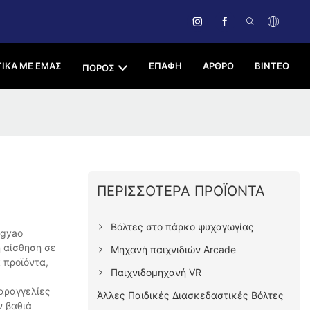
ΤΙΚΆ ΜΕ ΕΜΆΣ
ΕΠΑΦΉ
ΑΡΘΡΟ
ΒΊΝΤΕΟ
ΠΌΡΟΣ
ΠΕΡΙΣΣΌΤΕΡΑ ΠΡΟΪΌΝΤΑ
Βόλτες στο πάρκο ψυχαγωγίας
ngyao
η αίσθηση σε
Μηχανή παιχνιδιών Arcade
 προϊόντα,
Παιχνιδομηχανή VR
παραγγελίες
Άλλες Παιδικές Διασκεδαστικές Βόλτες
ν βαθιά