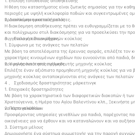
1. Επιλογή τοποθεσίας αποθήκευσης
Η θέση του καταστήματος είναι ζωτικής σημασίας για την καθη
περιοχές με υψηλή κυκλοφορία ποδιών και συγκεντρωμένες ομά
προσελκύσει αρκετούς πελάτες.
2. Διακόσμηση καταστήματος
Η διακόσμηση αποθήκευσης πρέπει να ευθυγραμμίζεται με το θ
και πολύχρωμου στυλ διακόσμησης για να προσελκύσει την προ
συγγένεια και διασκέδαση.
3 、 Επιλογή τύπων μηχανών κούκλας
1. Σύμφωνα με τις ανάγκες των πελατών
Με βάση τα αποτελέσματα της έρευνας αγοράς, επιλέξτε τον 
χαρακτήρες κινουμένων σχεδίων που ευνοούνται από παιδιά, δ
που ευνοούνται από ενήλικες.
2. Υψηλής ποιότητας προμηθευτής μηχανής κούκλας
Επιλέξτε έναν αξιόπιστο προμηθευτή μηχανής κούκλας για να βε
μηχανής κούκλας ανταποκρίνονται στις ανάγκες των πελατών 
4 、 Σχεδιασμός δραστηριότητας μάρκετινγκ
1. Εποχιακές δραστηριότητες
Με βάση τα χαρακτηριστικά των διαφορετικών διακοπών ή των 
Χριστούγεννα, η Ημέρα του Αγίου Βαλεντίνου κλπ., Ξεκινήστε 
να καταναλώσουν.
2. Πάρτι γενεθλίων
Προσφέροντας υπηρεσίες γενεθλίων για παιδιά, παρέχοντας παι
οικογένειες για να έρθουν και να καταναλώνουν και να αυξήσ
3. Σύστημα μέλους
Δημιουργήστε ένα σύστημα συμμετοχής για την παροχή συχνών