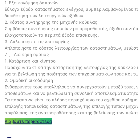
1. Εξοικονόμηση δαπανών
Εύλογα έξοδα καταστήματος ελέγχου, συμπεριλαμβανομένου του
διευθέτηση των λειτουργικών εξόδων.
2. Κόστος συντήρησης της μηχανής κούκλας
Συμβάσεις συντήρησης σημείων με προμηθευτές, έξοδα συντήρ
ελαχιστοποιούν τα περιττά έξοδα επισκευής.
3. Απλοποιήστε τις λειτουργίες
Απλοποιήστε το κόστος λειτουργίας των καταστημάτων, μειώστε
7 、 Διοίκηση ομάδας
1. Κατάρτιση και κίνητρο
Παρέχουν τακτικά την κατάρτιση της λειτουργίας της κούκλας
για τη βελτίωση της ποιότητας των επιχειρηματικών τους και τ
2. Ομαδική οικοδόμηση
Ενθαρρύνετε τους υπαλλήλους να συνεργαστούν μεταξύ τους, ν
αποθεμάτων και να βελτιώσει τη συνολική αποτελεσματικότητ
Τα παραπάνω είναι το πλήρες περιεχόμενο του σχεδίου καθημε
επιλογής τοποθεσίας καταστημάτων, της επιλογής τύπων μηχαν
ασφάλειας, της ανατροφοδότησης και της βελτίωσης των πελατώ
μπορεί να βοηθήσει τα καταστήματα κούκλας να βελτιώσουν τ
Διαβάστε περισσότερα
σταθερή λειτουργία. Ελπίζω να είναι χρήσιμο για εσάς.