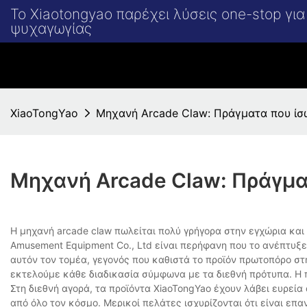
Το Xiaotongyao παρέχει λύσεις one-stop γι
ψυχαγωγίας
XiaoTongYao
Μηχανή Arcade Claw: Πράγματα που ίσ
Μηχανή Arcade Claw: Πράγμα
Η μηχανή arcade claw πωλείται πολύ γρήγορα στην εγχώρια και
Amusement Equipment Co., Ltd είναι περήφανη που το ανέπτυξε.
αυτόν τον τομέα, γεγονός που καθιστά το προϊόν πρωτοπόρο στ
εκτελούμε κάθε διαδικασία σύμφωνα με τα διεθνή πρότυπα. Η π
Στη διεθνή αγορά, τα προϊόντα XiaoTongYao έχουν λάβει ευρεί
από όλο τον κόσμο. Μερικοί πελάτες ισχυρίζονται ότι είναι ε