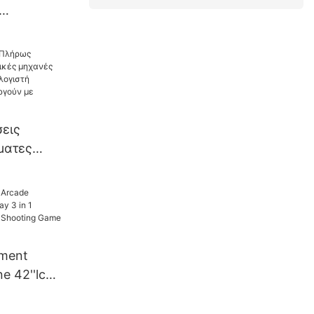
α
χώρου
με ροζ
ι κούκλας
εις
ματες
 μηχανές
μα
αιχνίδια
ούν με
ment
e 42''lcd
Simulator
ooting