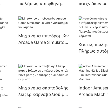
πωλήσεις και φθηνή
παιχνιδιών με
μηχανή παιχνιδιών
γερανογέφυρ
με
δώρων που λειτουργεί
εσωτερικού 
με κέρματα Toy Crane
διασκέδασης 
Large Adult Claw
τρελό παιχνίδ
Μηχάνημα ιπποδρομιών
Machine
Arcade Game Simulator
Καυτές πωλήσ
με νέα σχεδίαση με
Πλήρως αυτό
νομίσματα
ηλεκτρονικές
βελών με κέρ
ική
υπολογιστή Π
που λειτουργ
κέρματα
ας
Μηχάνημα σκοποβολής
Indoor Amuse
η 55
λέιζερ καρναβαλιού με
Arcade Machin
μπαλόνι νέου στυλ
Display 3 in 1 
ολής
2024 με τις καλύτερες
Videos Gun Sh