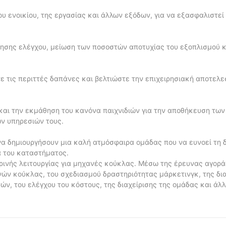
 ενοικίου, της εργασίας και άλλων εξόδων, για να εξασφαλιστεί
ησης ελέγχου, μείωση των ποσοστών αποτυχίας του εξοπλισμού κ
 τις περιττές δαπάνες και βελτιώστε την επιχειρησιακή αποτελε
 και την εκμάθηση του κανόνα παιχνιδιών για την αποθήκευση τω
ων υπηρεσιών τους.
α δημιουργήσουν μια καλή ατμόσφαιρα ομάδας που να ευνοεί τη δ
α του καταστήματος.
ρινής λειτουργίας για μηχανές κούκλας. Μέσω της έρευνας αγορά
ών κούκλας, του σχεδιασμού δραστηριότητας μάρκετινγκ, της δια
ν, του ελέγχου του κόστους, της διαχείρισης της ομάδας και άλ
ην επιχειρησιακή αποτελεσματικότητα και να επιτύχουν μακροπρ