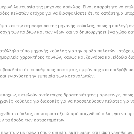
μερινή λειτουργία της μηχανής κούκλας. Είναι απαραίτητο να επι
δες πελατών στόχου για να διασφαλίσετε ότι το κατάστημα μπορ
έμα και την ατμόσφαιρα της μηχανής κούκλας, όπως η επιλογή ε
σοχή των παιδιών και των νέων και να δημιουργήσει ένα χώρο κ
κατάλληλο τύπο μηχανής κούκλας για την ομάδα πελατών -στόχου
ημοφιλείς χαρακτήρες ταινιών, καθώς και ζευγάρια και είδωλα δ
βαιωθείτε ότι οι ρυθμίσεις ποιότητας, εμφάνισης και επιβράβευσ
και ενισχύστε την εμπειρία των καταναλωτών.
εποχών, εκτελούν αντίστοιχες δραστηριότητες μάρκετινγκ, όπως
μηχανές κούκλας για διακοπές για να προσελκύσουν πελάτες για ν
χνίδια κούκλας, εσωτερικό εξοπλισμό παιχνιδιού κ.λπ., για να π
ουν τα έσοδα των καταστημάτων.
 πελατών με οφέλη όπως σημεία, εκπτώσεις και δώρα γενεθλίων,