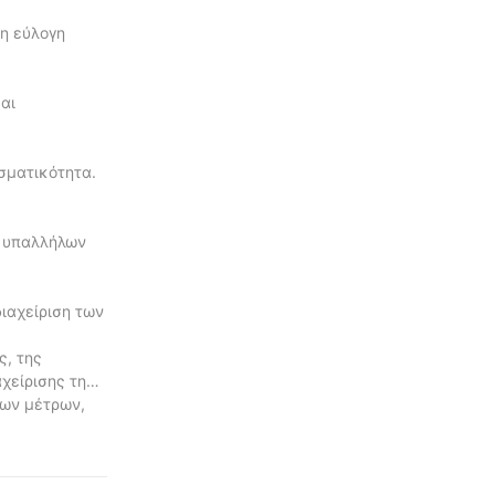
 η εύλογη
αι
σματικότητα.
ν υπαλλήλων
ιαχείριση των
ς, της
χείρισης της
λων μέτρων,
όθεσμη