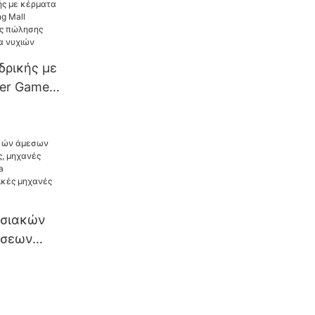
e
δρικής με
er Game
τόματης
νιδιών
χιών
ασιακών
ήσεων
ηχανές
ές Plaza
,
χανές