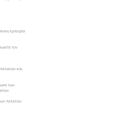
ίκαιη εμπειρία
 σωστά τον
 πελατών και
ρωση των
λατών.
 των πελατών