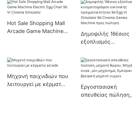
Μηχανή Arcade
εσωτερικών χώρων
παιχνιδιών
Ghost Coin
Hot Sale Shopping Mall
Arcade Game Machine
Δημοφιλής 1θέσιος
Electric Egg Chair 9d Vr
εξοπλισμός
Cinema Simulator
κινηματογράφου
εικονικής
πραγματικότητας 9
Egg Vr Simulator 9d
Μηχανή παιχνιδιών που
Cinema Games Mach
λειτουργεί με κέρματα
Εργοστασιακή
προς πώληση
arcade
απευθείας πώληση,
μηχανή δώρου,
Μηχάνημα σνακ, μί
μηχάνημα, Εμπορικ
βρεφική μηχανή νυ