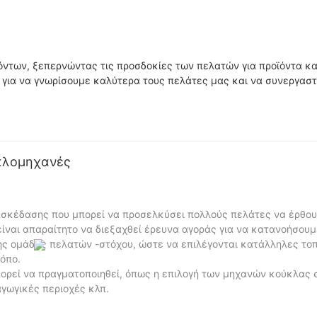
δώρου, μηχανήματα
νυχιών
αυτόματης πώλησης
όντων, ξεπερνώντας τις προσδοκίες των πελατών για προϊόντα κα
για να γνωρίσουμε καλύτερα τους πελάτες μας και να συνεργαστ
υκλομηχανές
ασκέδασης που μπορεί να προσελκύσει πολλούς πελάτες να έρθου
είναι απαραίτητο να διεξαχθεί έρευνα αγοράς για να κατανοήσουμ
της ομάδας πελατών -στόχου, ώστε να επιλέγονται κατάλληλες το
όπο.
πορεί να πραγματοποιηθεί, όπως η επιλογή των μηχανών κούκλας 
αγωγικές περιοχές κλπ.