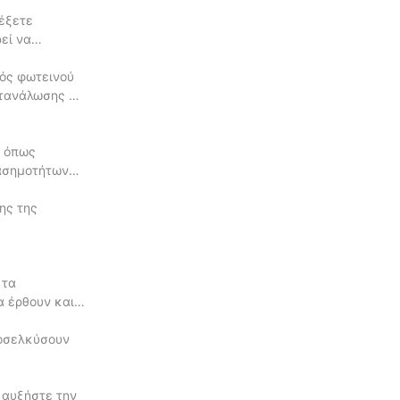
λέξετε
εί να
νός φωτεινού
ατανάλωσης με
, όπως
ιασημοτήτων
ης της
 τα
α έρθουν και
ροσελκύσουν
 αυξήστε την