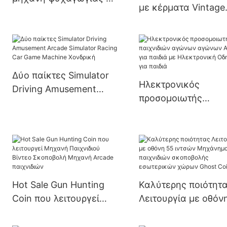
με κέρματα Vintage
κέρματα Kiddie Ride
Kiddie Ride Παιδική
Machine Kids Ride
μηχανή παιχνιδιών 
Swing Machine
αυτοκίνητο
Δύο παίκτες Simulator
Ηλεκτρονικός
Driving Amusement
προσομοιωτής
Arcade Simulator Racing
παιχνιδιών αγώνων
Car Game Machine
αγώνων Arcade για
Χονδρική
παιδιά με Ηλεκτρον
Οδηγία για παιδιά
Hot Sale Gun Hunting
Καλύτερης ποιότητ
Coin που λειτουργεί
Λειτουργία με οθόν
Μηχανή Παιχνιδιού
ιντσών Μηχάνημα
Βίντεο Σκοποβολή
παιχνιδιών σκοποβ