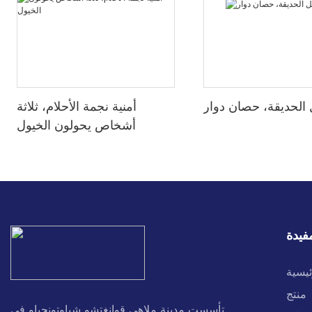
 الحديقة، حصان دوار
أمنية نجمة الأحلام، ثلاثة
أشخاص يحولون الخيول
فيدة
ئيسية
منتج
تأسست مدينة ملاهي قوانغتشو شياوتونجياو في