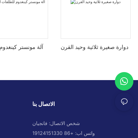
دوارة صغيرة ثلاثية وحيد القرن
آلة مونستر كينغدوم
الاتصال بنا
شخص الاتصال: فانجيان
واتس اب: +86 19124151330