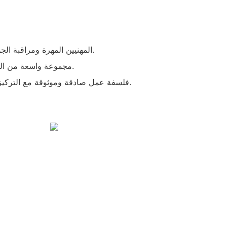
- المهنيين المهرة ومراقبة الجودة يضمنون عدم وجود عيوب.
- مجموعة واسعة من الخيارات والالتزام برضا العملاء.
- فلسفة عمل صادقة وموثوقة مع التركيز على التعاون المربح للجانبين.