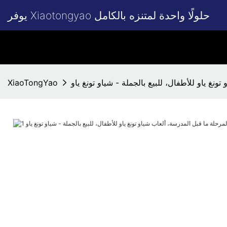
يوفر Xiaotongyao حلولًا واحدة لمتنزه بالكامل
نغ ياو للأطفال، للبيع بالجملة - شياو تونغ ياو
XiaoTongYao