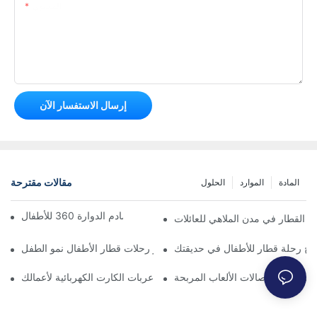
المحتوى
إرسال الاستفسار الآن
مقالات مقترحة
المادة
الموارد
الحلول
الدليل الشامل لسيارات التصادم الدوارة 360 للأطفال
ت القطار في مدن الملاهي للعائلات
مج رحلة قطار للأطفال في حديقتك
كيف تُعزز رحلات قطار الأطفال نمو الطفل
ا أساسيًا في صالات الألعاب المربحة
صيانة منخفضة مقابل متعة عالية: اختيار عربات الكارت الكهربائية لأعمالك