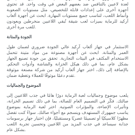
لعدة لاعبين بالتنافس ضد بعضهم البعض في وقت واحد. قد تحتوي
أجهزة أخرى على إعدادات قابلة للتخصيص، مثل مستويات الصعوبة
وأنماط اللعب، لتناسب جميع مستويات المهارة. ابحث عن أجهزة ألعاب
آركيد للرماية بميزات لعب شيقة تُبقي اللاعبين منخرطين ويعودون
للعب مرة أخرى.
الجودة والمتانة
الاستثمار في جهاز ألعاب آركيد عالي الجودة ضروري لضمان طول
العمر والمتانة. ابحث عن أجهزة مصنوعة من مواد متينة تتحمل
الاستخدام المكثف في البيئات التجارية. تحقق من جودة تصنيع الجهاز
بشكل عام، بما في ذلك هيكل الخزانة والشاشة وأدوات التحكم.
بالإضافة إلى ذلك، اختر جهاز ألعاب آركيد من شركة مصنعة موثوقة
تقدم دعمًا موثوقًا للعملاء وتغطية ضمان.
الموضوع والجماليات
يلعب موضوع وجماليات لعبة الرماية دورًا هامًا في جذب اللاعبين إلى
صالتك. فكّر في التصميم العام للصالة، بما في ذلك تصميم الخزانة،
وتأثيرات الإضاءة، والمؤثرات الصوتية. اختر لعبة الرماية بموضوع
يناسب جمهورك المستهدف وينسجم مع أجواء صالتك. سواءً كنت تفضل
مظهرًا كلاسيكيًا أو تصميمًا عصريًا ومستقبليًا، فإن اختيار جهاز برسومات
جذابة سيساعد في جذب المزيد من اللاعبين وتحسين تجربة اللعب
بشكل عام.