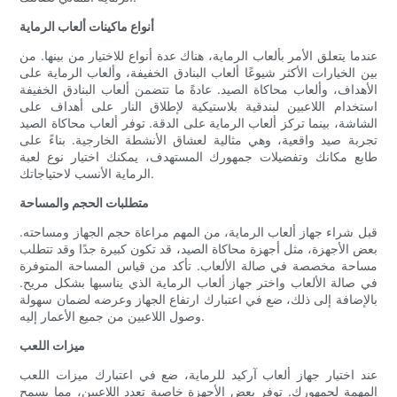
أنواع ماكينات ألعاب الرماية
عندما يتعلق الأمر بألعاب الرماية، هناك عدة أنواع للاختيار من بينها. من
بين الخيارات الأكثر شيوعًا ألعاب البنادق الخفيفة، وألعاب الرماية على
الأهداف، وألعاب محاكاة الصيد. عادةً ما تتضمن ألعاب البنادق الخفيفة
استخدام اللاعبين لبندقية بلاستيكية لإطلاق النار على أهداف على
الشاشة، بينما تركز ألعاب الرماية على الدقة. توفر ألعاب محاكاة الصيد
تجربة صيد واقعية، وهي مثالية لعشاق الأنشطة الخارجية. بناءً على
طابع مكانك وتفضيلات جمهورك المستهدف، يمكنك اختيار نوع لعبة
الرماية الأنسب لاحتياجاتك.
متطلبات الحجم والمساحة
قبل شراء جهاز ألعاب الرماية، من المهم مراعاة حجم الجهاز ومساحته.
بعض الأجهزة، مثل أجهزة محاكاة الصيد، قد تكون كبيرة جدًا وقد تتطلب
مساحة مخصصة في صالة الألعاب. تأكد من قياس المساحة المتوفرة
في صالة الألعاب واختر جهاز ألعاب الرماية الذي يناسبها بشكل مريح.
بالإضافة إلى ذلك، ضع في اعتبارك ارتفاع الجهاز وعرضه لضمان سهولة
وصول اللاعبين من جميع الأعمار إليه.
ميزات اللعب
عند اختيار جهاز ألعاب آركيد للرماية، ضع في اعتبارك ميزات اللعب
المهمة لجمهورك. توفر بعض الأجهزة خاصية تعدد اللاعبين، مما يسمح