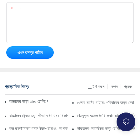
কন্টেন্ট
এখন তদন্ত পাঠান
প্রস্তাবিত নিবন্ধ
▁ ই উ শন স
সম্পদ
প্রবন্ধ
বাচ্চাদের জন্য ৩৬০ রোলিং বাম্পার গাড়ির চূড়ান্ত নির্দেশিকা
খেলার মাঠের বাইরে: পরিবারের জন্য সেরা বিনো
বাচ্চাদের ট্রেনে চড়া কীভাবে শৈশবের বিকাশকে ত্বরান্বিত করে
থিমযুক্ত অঞ্চল তৈরি করা: আপনার পার্কে একট
কম রক্ষণাবেক্ষণ বনাম উচ্চ-রোমাঞ্চ: আপনার ব্যবসার জন্য বৈদ্যুতিক কার্ট নির্বাচন করা
লাভজনক আর্কেডের জন্য রেসিং গেম মেশিন কেন