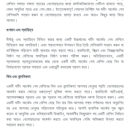
মেশিনে সমস্ত দক্ষতা স্তরের খেলোয়াড়দের জন্য কাস্টমাইজযোগ্য সেটিংস থাকতে পারে,
যেমন অসুবিধা স্তর এবং গেম মোড। উত্তেজনাপূর্ণ গেমপ্লে বৈশিষ্ট্য সহ শুটিং আর্কেড গেম
মেশিনগুলি সন্ধান করুন যা খেলোয়াড়দের ব্যস্ত রাখবে এবং আরও কিছুর জন্য ফিরে
আসবে।
গুণমান এবং স্থায়িত্ব
দীর্ঘায়ু এবং স্থায়িত্ব নিশ্চিত করার জন্য একটি উচ্চমানের শুটিং আর্কেড গেম মেশিনে
বিনিয়োগ করা অপরিহার্য। এমন শক্তপোক্ত উপকরণ দিয়ে তৈরি মেশিনগুলি সন্ধান করুন যা
বাণিজ্যিক পরিবেশে ভারী ব্যবহার সহ্য করতে পারে। ক্যাবিনেট, স্ক্রিন এবং নিয়ন্ত্রণগুলির
নির্মাণ সহ মেশিনের সামগ্রিক নির্মাণ গুণমান পরীক্ষা করুন। অতিরিক্তভাবে, একটি
স্বনামধন্য প্রস্তুতকারকের কাছ থেকে একটি শুটিং আর্কেড গেম মেশিন বেছে নিন যা
নির্ভরযোগ্য গ্রাহক সহায়তা এবং ওয়ারেন্টি কভারেজ প্রদান করে।
থিম এবং নান্দনিকতা
একটি শুটিং আর্কেড গেম মেশিনের থিম এবং নান্দনিকতা আপনার ভেন্যুর প্রতি খেলোয়াড়দের
আকর্ষণ করার ক্ষেত্রে গুরুত্বপূর্ণ ভূমিকা পালন করতে পারে। ক্যাবিনেট আর্টওয়ার্ক,
আলোকসজ্জার প্রভাব এবং শব্দ প্রভাব সহ মেশিনের সামগ্রিক নকশা বিবেচনা করুন। এমন
একটি শুটিং আর্কেড গেম মেশিন বেছে নিন যার থিম আপনার লক্ষ্য দর্শকদের সাথে অনুরণিত
হয় এবং আপনার ভেন্যুর পরিবেশকে পরিপূরক করে। আপনি ক্লাসিক আর্কেড লুক পছন্দ
করেন বা আধুনিক এবং ভবিষ্যতবাদী ডিজাইন, আকর্ষণীয় ভিজ্যুয়াল সহ একটি মেশিন নির্বাচন
করা আরও খেলোয়াড়দের আকর্ষণ করতে এবং সামগ্রিক গেমিং অভিজ্ঞতা উন্নত করতে
সহায়তা করতে পারে।