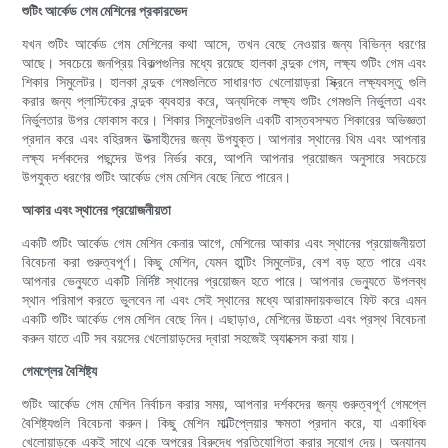
শুটিং আর্কেড গেম মেশিনের প্রকারভেদ
যখন শুটিং আর্কেড গেম মেশিনের কথা আসে, তখন বেছে নেওয়ার জন্য বিভিন্ন ধরণের
আছে। সবচেয়ে জনপ্রিয় বিকল্পগুলির মধ্যে রয়েছে হালকা বন্দুক গেম, লক্ষ্য শুটিং গেম এবং
শিকার সিমুলেটর। হালকা বন্দুক গেমগুলিতে সাধারণত খেলোয়াড়রা স্ক্রিনে লক্ষ্যবস্তু গুলি
করার জন্য প্লাস্টিকের বন্দুক ব্যবহার করে, অন্যদিকে লক্ষ্য শুটিং গেমগুলি নির্ভুলতা এবং
নির্ভুলতার উপর ফোকাস করে। শিকার সিমুলেটরগুলি একটি বাস্তবসম্মত শিকারের অভিজ্ঞতা
প্রদান করে এবং বহিরঙ্গন উত্সাহীদের জন্য উপযুক্ত। আপনার স্থানের থিম এবং আপনার
লক্ষ্য দর্শকদের পছন্দের উপর নির্ভর করে, আপনি আপনার প্রয়োজন অনুসারে সবচেয়ে
উপযুক্ত ধরণের শুটিং আর্কেড গেম মেশিন বেছে নিতে পারেন।
আকার এবং স্থানের প্রয়োজনীয়তা
একটি শুটিং আর্কেড গেম মেশিন কেনার আগে, মেশিনের আকার এবং স্থানের প্রয়োজনীয়তা
বিবেচনা করা গুরুত্বপূর্ণ। কিছু মেশিন, যেমন হান্টিং সিমুলেটর, বেশ বড় হতে পারে এবং
আপনার ভেন্যুতে একটি নির্দিষ্ট স্থানের প্রয়োজন হতে পারে। আপনার ভেন্যুতে উপলব্ধ
স্থান পরিমাপ করতে ভুলবেন না এবং সেই স্থানের মধ্যে আরামদায়কভাবে ফিট করে এমন
একটি শুটিং আর্কেড গেম মেশিন বেছে নিন। এছাড়াও, মেশিনের উচ্চতা এবং প্রস্থ বিবেচনা
করুন যাতে এটি সব বয়সের খেলোয়াড়দের দ্বারা সহজেই অ্যাক্সেস করা যায়।
গেমপ্লের বৈশিষ্ট্য
শুটিং আর্কেড গেম মেশিন নির্বাচন করার সময়, আপনার দর্শকদের জন্য গুরুত্বপূর্ণ গেমপ্লে
বৈশিষ্ট্যগুলি বিবেচনা করুন। কিছু মেশিন মাল্টিপ্লেয়ার ক্ষমতা প্রদান করে, যা একাধিক
খেলোয়াড়কে একই সাথে একে অপরের বিরুদ্ধে প্রতিযোগিতা করার সুযোগ দেয়। অন্যান্য