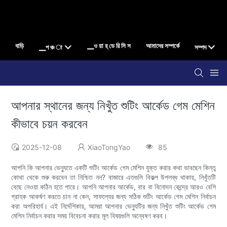
বাড়ি
▁ও য়া র্ ডে রি সি স
আমাদের সম্পর্কে
▁প ঞ্চ া
সম্পদ
আপনার স্থানের জন্য নিখুঁত শুটিং আর্কেড গেম মেশিন
কীভাবে চয়ন করবেন
2025-12-08
XiaoTongYao
85
আপনি কি আপনার ভেন্যুতে একটি শুটিং আর্কেড গেম মেশিন যুক্ত করার কথা ভাবছেন কিন্তু
কোথা থেকে শুরু করবেন তা নিশ্চিত নন? বাজারে এতগুলি বিকল্প উপলব্ধ থাকায়, নিখুঁতটি
বেছে নেওয়া কঠিন হতে পারে। আপনি আপনার আর্কেড, বার বা বিনোদন কেন্দ্রে আরও বেশি
গ্রাহক আকর্ষণ করতে চান না কেন, সাফল্যের জন্য সঠিক শুটিং আর্কেড গেম মেশিন নির্বাচন
করা অপরিহার্য। এই নির্দেশিকায়, আমরা আপনার ভেন্যুটির জন্য নিখুঁত শুটিং আর্কেড গেম
মেশিন নির্বাচন করার সময় বিবেচনা করার মূল বিষয়গুলি অন্বেষণ করব।