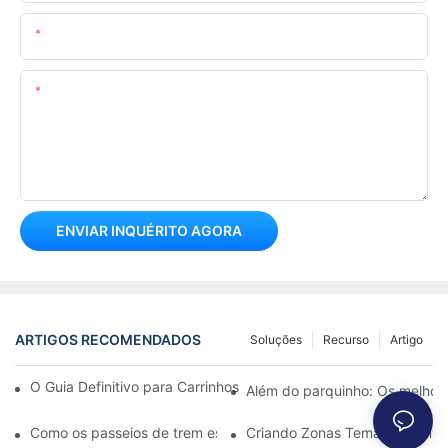
E-Mail
Contente
ENVIAR INQUÉRITO AGORA
ARTIGOS RECOMENDADOS
Soluções
Recurso
Artigo
O Guia Definitivo para Carrinhos de Bate-Bate 360° para Crian
Além do parquinho: Os melhore
Como os passeios de trem estimulam o desenvolvimento infantil
Criando Zonas Temáticas: Inte