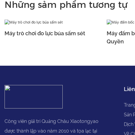
Những sảm phẩm tương tự
Máy trò chơi đo lực búa sấm sét
Máy đấm b
Quyền
Liên
Tran
Sản 
Công viên giải trí Quảng Châu Xiaotongyao
Dịch
được thành lập vào năm 2010 và tọa lạc tại
Về C