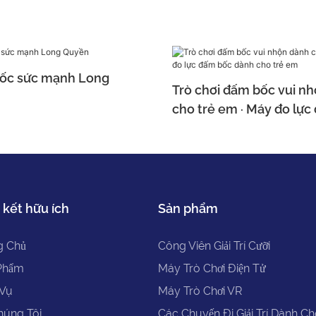
ốc sức mạnh Long
Trò chơi đấm bốc vui n
cho trẻ em · Máy đo lự
dành cho trẻ em
 kết hữu ích
Sản phẩm
g Chủ
Công Viên Giải Trí Cưỡi
Phẩm
Máy Trò Chơi Điện Tử
 Vụ
Máy Trò Chơi VR
húng Tôi
Các Chuyến Đi Giải Trí Dành C