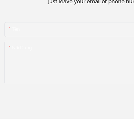
just leave your email or phone nu
Tên
Nội Dung