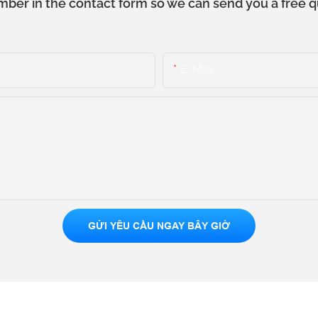
mber in the contact form so we can send you a free q
E-Mail
GỬI YÊU CẦU NGAY BÂY GIỜ