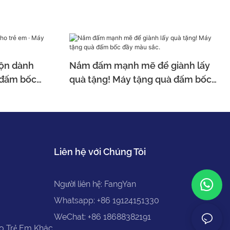
hộn dành
Nắm đấm mạnh mẽ để giành lấy
c đấm bốc
quà tặng! Máy tặng quà đấm bốc
đầy màu sắc.
Liên hệ với Chúng Tôi
Người liên hệ: FangYan
Whatsapp: +86 19124151330
WeChat: +86 18688382191
ho Trẻ Em Khác