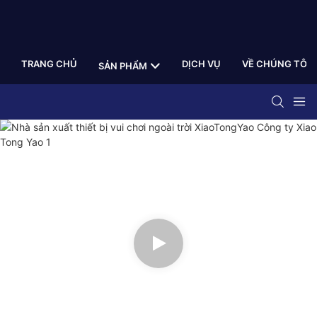
TRANG CHỦ
DỊCH VỤ
VỀ CHÚNG TÔI
SẢN PHẨM