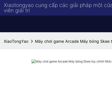
Xiaotongyao cung cấp các giải pháp một cử
viên giải trí
XiaoTongYao
Máy chơi game Arcade Máy bóng Skee t