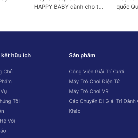
HAPPY BABY dành cho trẻ
quốc Qu
em
 kết hữu ích
Sản phẩm
g Chủ
Công Viên Giải Trí Cưỡi
 Phẩm
Máy Trò Chơi Điện Tử
 Vụ
Máy Trò Chơi VR
húng Tôi
Các Chuyến Đi Giải Trí Dành
ồn
Khác
 Hệ Với
Báo