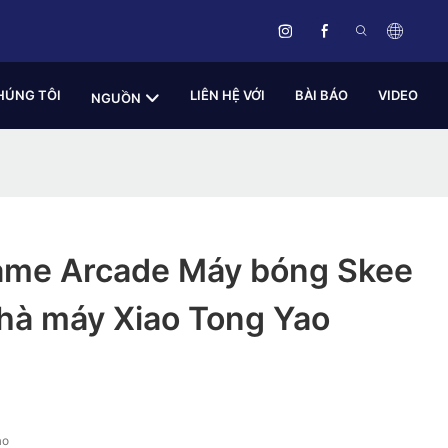
HÚNG TÔI
LIÊN HỆ VỚI
BÀI BÁO
VIDEO
NGUỒN
ame Arcade Máy bóng Skee
Nhà máy Xiao Tong Yao
ao