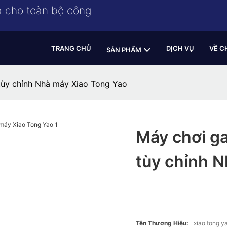
a cho toàn bộ công
TRANG CHỦ
DỊCH VỤ
VỀ C
SẢN PHẨM
ùy chỉnh Nhà máy Xiao Tong Yao
Máy chơi g
tùy chỉnh 
Tên Thương Hiệu:
xiao tong y