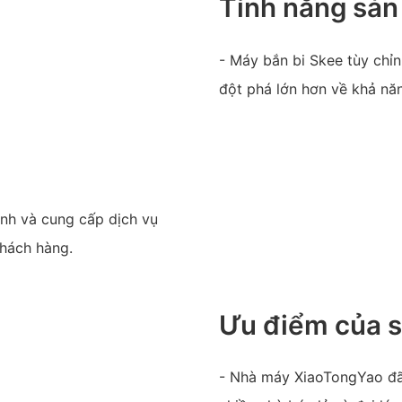
Tính năng sả
- Máy bắn bi Skee tùy chỉn
đột phá lớn hơn về khả nă
nh và cung cấp dịch vụ
khách hàng.
Ưu điểm của 
- Nhà máy XiaoTongYao đã t