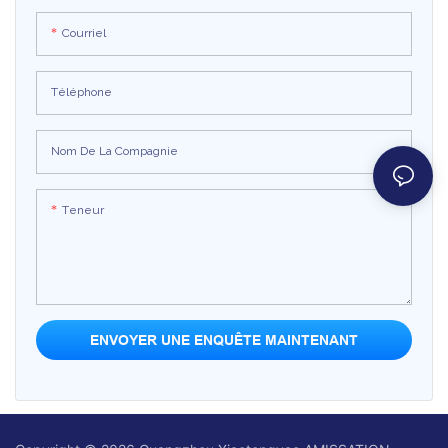
jeu. C'est un jeu interactif très
elle offre une suspension légère et
Courriel
populaire dans les salles d'arcade,
permet de glisser comme sur une
les aires de jeux parents-enfants et
glace. Facile à utiliser, c'est un jeu
les espaces enfants des centres
interactif très apprécié dans les
Téléphone
commerciaux.
parcs, les centres commerciaux et
les crèches, permettant aux
Nom De La Compagnie
enfants de développer leur
coordination œil-main et leurs
Teneur
réflexes lors de parties amicales.
ENVOYER UNE ENQUÊTE MAINTENANT