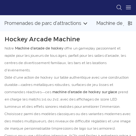
Promenades de parc d'attractions
Machine de jeu d
Hockey Arcade Machine
Notre
Machine d'arcade de hockey
offre un gameplay passionnant et
rapide pour les joueurs de tous âges, parfait pour les salles d'arcade, les
centres de divertissement familiaux, les bars et les locations
d'événements.
Doté d'une action de hockey sur table authentique avec une construction
durable—cadres métalliques robustes, surfaces de jeu lisses et
commandes réactives—ces
machine d'arcade de hockey sur glace
prend
en charge les matchs 1v1 ou 2v2, avec des affichages de score LED
lumineux et des effets sonores réalistes pour améliorer l'immersion.
Choisissez parmi des modèles classiques ou des variantes modernes avec
des modes multijoueurs, des niveaux de difficulté réglables et une image
de marque personnalisable (impressions de logo sur les armoires).
Conçus pour une utilisation intensive, ils’Ils sont faciles à entretenir grâce à