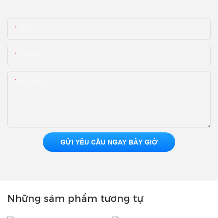
Tên
E-Mail
Nội Dung
GỬI YÊU CẦU NGAY BÂY GIỜ
Những sảm phẩm tương tự