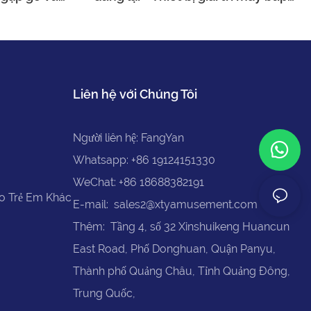
hơ.
bê nhập vai
Liên hệ với Chúng Tôi
Người liên hệ: FangYan
Whatsapp: +86 19124151330
WeChat: +86 18688382191
ho Trẻ Em Khác
E-mail:
sales2@xtyamusement.com
Thêm: Tầng 4, số 32 Xinshuikeng Huancun
East Road, Phố Donghuan, Quận Panyu,
Thành phố Quảng Châu, Tỉnh Quảng Đông,
Trung Quốc,