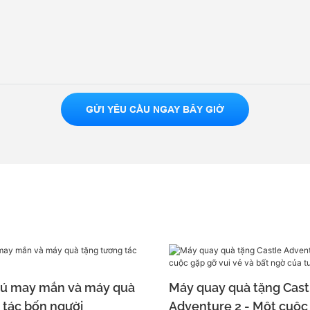
GỬI YÊU CẦU NGAY BÂY GIỜ
hú may mắn và máy quà
Máy quay quà tặng Cast
 tác bốn người
Adventure 2 - Một cuộc 