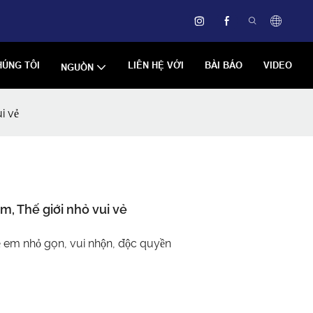
HÚNG TÔI
LIÊN HỆ VỚI
BÀI BÁO
VIDEO
NGUỒN
i vẻ
m, Thế giới nhỏ vui vẻ
rẻ em nhỏ gọn, vui nhộn, độc quyền