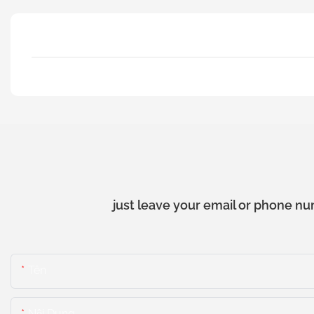
just leave your email or phone nu
Tên
Nội Dung