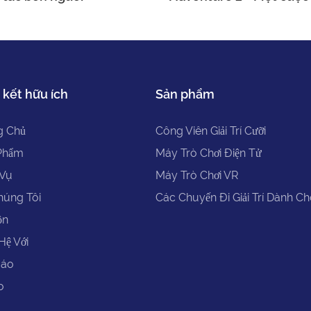
vẻ và bất ngờ của tuổi t
 kết hữu ích
Sản phẩm
g Chủ
Công Viên Giải Trí Cưỡi
Phẩm
Máy Trò Chơi Điện Tử
 Vụ
Máy Trò Chơi VR
húng Tôi
Các Chuyến Đi Giải Trí Dành C
ồn
Hệ Với
Báo
o