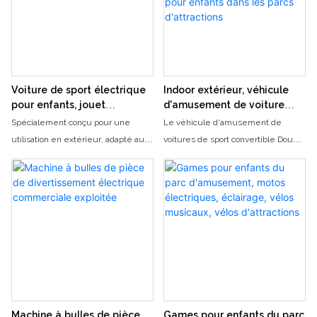
les parcs d'attractions et autres
venue and also attract children
lieux publics.
Voiture de sport électrique
Indoor extérieur, véhicule
pour enfants, jouet
d'amusement de voiture
d&39;extérieur, équipement
convertible double
Spécialement conçu pour une
Le véhicule d'amusement de
de divertissement
électrique, équipement de
utilisation en extérieur, adapté aux
voitures de sport convertible Double
terrain de jeu pour enfants
parcs, places, centres commerciaux,
électrique intérieur extérieur est
dans les parcs d'attractions
aires de jeux pour enfants, aires de
une attraction de jeu passionnante
jeux communautaires et autres
conçue pour les enfants, combinant
lieux
le plaisir de conduire avec des
aventures sûres et amusantes.
Parfait pour les parcs d'attractions,
cette conduite innovante permet
aux enfants de vivre les joies de
l'automobile dans une voiture
vibrante de style cabriolet, conçu
Machine à bulles de pièce
Games pour enfants du parc