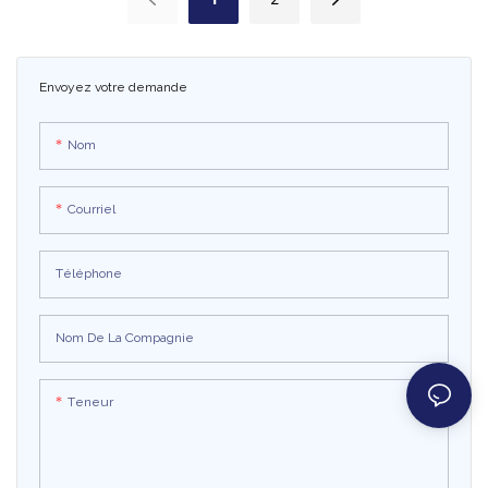
amusant et interactif, ce vélo
expérience amusante et
balançoire commercial est un
passionnante pour les enfants au
incontournable pour tout centre de
marché nocturne. Cet équipement
Envoyez votre demande
divertissement familial ou aire de
de divertissement électrique offre
jeux
aux enfants un moyen sûr et
divertissant de profiter de
Nom
l'atmosphère animée avec des
lumières et des activités colorées.
Courriel
Téléphone
Nom De La Compagnie
Teneur