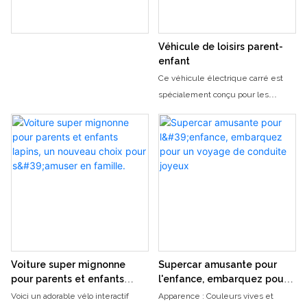
Véhicule de loisirs parent-
enfant
Ce véhicule électrique carré est
spécialement conçu pour les
familles avec enfants. Son design,
inspiré des dessins animés
classiques, associe des couleurs
jaune vif et blanc contrastées à
d'adorables oreilles de chat,
captivant instantanément petits et
grands. Doté d'une structure à
quatre roues sûre et stable, et
équipé d'un éclairage doux et
d'effets sonores amusants, il
Voiture super mignonne
Supercar amusante pour
permet aux enfants de s'amuser à
pour parents et enfants
l'enfance, embarquez pour
le conduire, tandis que les parents
lapins, un nouveau choix
un voyage de conduite
Voici un adorable vélo interactif
Apparence : Couleurs vives et