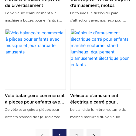
pour engager leur imagination et
de divertissement
d'amusement, motos
promouvoir un jeu actif
électrique commerciale
électriques, éclairage, vélos
Le véhicule d'amusement à la
Découvrez le frisson du parc
exploitée
musicaux, vélos
machine à bulles pour enfants à
d'attractions avec nos jeux pour
d'attractions
monnaie opérationnelle électrique
enfants avec des motos
commerciale est une attraction
électriques, des effets d'éclairage
captivante conçue pour enchanter
et des vélos musicaux. Nos vélos
les jeunes coureurs avec une
d'amusement sont une façon
expérience de fabrication de bulles
amusante et excitante pour les
fantaisistes. Ce véhicule vibrant et
enfants de profiter de l'excitation et
accrocheur combine le plaisir et
de l'aventure du parc
l'excitation, permettant aux enfants
de profiter d'une délicieuse
conduite tout en étant entourée
Vélo balançoire commercial
Véhicule d'amusement
d'un affichage enchanteur de
à pièces pour enfants avec
électrique carré pour
bulles colorées
musique et jeux d'arcade
enfants, marché nocturne,
Ce vélo balançoire à pièces pour
Le stand de lumière nocturne du
amusants
stand lumineux, équipement
enfants propose des jeux d'arcade
marché nocturne du véhicule
d'amusement électrique
passionnants et de la musique pour
d'amusement électrique pour
pour enfants
divertir les enfants. Avec son design
enfants Square offre une
1
2