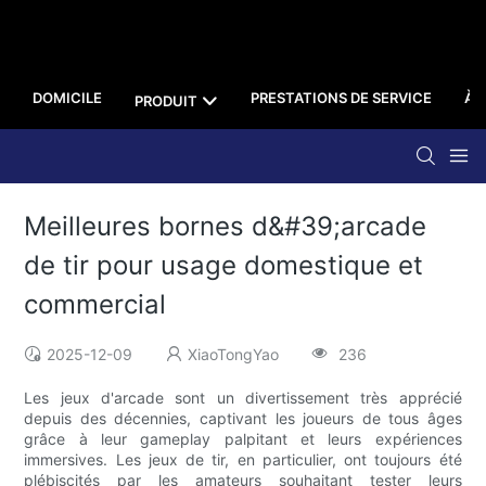
DOMICILE
PRESTATIONS DE SERVICE
À 
PRODUIT
Meilleures bornes d&#39;arcade
de tir pour usage domestique et
commercial
2025-12-09
XiaoTongYao
236
Les jeux d'arcade sont un divertissement très apprécié
depuis des décennies, captivant les joueurs de tous âges
grâce à leur gameplay palpitant et leurs expériences
immersives. Les jeux de tir, en particulier, ont toujours été
plébiscités par les amateurs souhaitant tester leurs