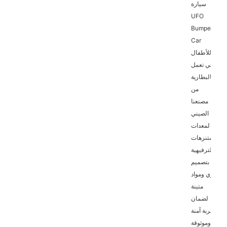
سيارة
UFO
Bumper
Car
للأطفال
التي تعمل
بالبطارية
من
مصنعنا
الصيني
لمعدات
المتنزهات
الترفيهية
بتصميم
قوي ومواد
متينة
لضمان
تجربة آمنة
وموثوقة