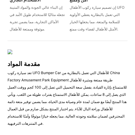
إن تصميم سيارة ركوب الأطفال UFO
إن البناء عالي الجودة والمواد المتينة
التي تعمل بالبطارية يعطي الأولوية
تجعله مثاليًا للاستخدام طويل الأمد في
للسلامة والمتعة، مما يجعلها الخيار
الأماكن التجارية، مما يضمن تجربة
الأمثل للأطفال لقضاء وقت ممتع.
موثوقة وممتعة للأطفال.
مقدمة المواد
تعد سيارة ركوب UFO Bumper Car للأطفال التي تعمل بالبطارية من China
Factory Amusement Park Equipment طريقة ممتعة ومثيرة للأطفال
للاستمتاع بإثارة القيادة. بفضل سعة التحميل التي تصل إلى 100 كجم ووقت العمل
الذي يصل إلى 8 ساعات، يمكن للأطفال الاستمتاع بفترات طويلة من اللعب. ويأتي
هذا المنتج أيضًا مع ضمان لمدة عام وصيانة مدى الحياة، مما يضمن توفير متعة دائمة
للأطفال وراحة البال للآباء. يتم اختبار المنتج بشكل صارم من قبل العمال
المحترفين لضمان سلامته وجودته العالية، مما يجعله خيارًا موثوقًا وآمنًا للاستخدام
في المتنزهات الترفيهية.