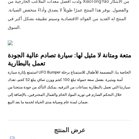
ولدت أفضل معدات الملاعب الخارجية من XiaoTongYao من الابتكار
والفضول. يوفر هذا المنتج عمرًا طويلاً لا يصدق وأداءً منخفض الصيانة.
المنتج له العديد من الفوائد الاقتصادية وسيتم تطبيقه بشكل أكبر في
السوق.
متعة ومتانة لا مثيل لها: سيارة تصادم عالية الجودة
تعمل بالبطارية
استمتع بإثارة سيارة UFO Bumper الخاصة بنا، المصممة للأطفال للاستمتاع برحلة
آمنة ومثيرة. بفضل سعة حمولة تبلغ 100 كجم ووزن صافٍ يبلغ 52 كجم، تعدك
سيارتنا التي تعمل بالبطارية بساعات من الترفيه. يمكنك التأكد من جودة منتجنا من
خلال التحكم الصارم في توريد المواد الخام والعمال المحترفين، بالإضافة إلى
ضمان لمدة عام وصيانة مدى الحياة لخدمة ما بعد البيع.
عرض المنتج