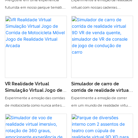
cadeiras 9DVR,
qualidade, venda quente,
futurista em nosso parque temático
virtual com nossas cadeiras
equipamento de realidade
atacado de simuladores de
de diversões de VR, com
esportivas 9D VR de alta qualidade e
virtual
vôo de realidade virtual de
simuladores de naves espaciais de
simuladores de voo de realidade
360 ​​graus
6 VR e cadeiras 9DVR. Equipe -se
virtual de 360 ​​graus. Perfeito para
com a mais recente tecnologia de
empresas que buscam oferecer
realidade virtual para uma aventura
uma experiência de
emocionante como nenhuma outra
entretenimento envolvente aos
seus clientes, disponível para
compra no atacado diretamente da
fábrica
VR Realidade Virtual
Simulador de carro de
Simulação Virtual Jogo de
corrida de realidade virtual
Corrida de Motocicleta
9D VR de venda quente,
Experimente a emoção das corridas
Experimente a emoção de correr
Móvel Jogo de Realidade
simulador de VR de console
de motocicleta como nunca antes
em um mundo de realidade virtual
Virtual Arcada
de jogo de condução de
com nosso VR Virtual Reality Virtual
com nosso simulador 9D VR de
carro
Simulation Racing Game Mobile
grande sucesso. Entre no banco do
Motorcycle Virtual Reality Game
motorista e mergulhe em
Arcade. Mergulhe em gráficos
emocionantes jogos de condução de