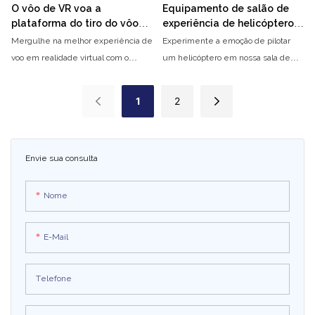
O vôo de VR voa a
Equipamento de salão de
plataforma do tiro do vôo
experiência de helicóptero
do simulador de voo da
VR, diversão em grande
Mergulhe na melhor experiência de
Experimente a emoção de pilotar
realidade virtual VR
escala, máquina de jogo
voo em realidade virtual com o
um helicóptero em nossa sala de
com sensor de movimento,
simulador VR Flight Wings. Com
experiência de helicóptero VR de
aeronave VR, simulador de
controles realistas e visuais
última geração. Entre na máquina
jogo VR
1
2
dinâmicos, você pode voar pelos
de jogos de diversão em grande
céus e participar de emocionantes
escala com detecção de movimento
missões de combate aéreo como
e mergulhe no mundo emocionante
Envie sua consulta
nunca antes.
das aeronaves VR e dos
simuladores de jogos
Nome
E-Mail
Telefone