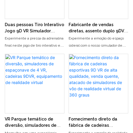
parceiro
Duas pessoas Tiro Interativo
Fabricante de vendas
Jogo 9D VR Simulador
diretas, assento duplo 9DVR
Virtual Reality Plataforma
SpaceCraft Aircraft
Experimente a pressa da adrenalina
Experimente a emoção do espaço
de caminhada Centro de
Simulator, 9DVR Dynamic
final neste jogo de tiro interativo em
sideral com o nosso simulador de
jogos VR
SpaceCraft Motion Chair
duas pessoas em uma plataforma
aeronaves de espaçonave 9DVR de
de caminhada de realidade virtual
assento duplo. Esta cadeira de
do simulador de VR 9D. Entre no
movimento dinâmica da espaçonave
centro de jogo VR e mergulhe no
oferece uma experiência imersiva
mundo emocionante do combate de
e realista diretamente do fabricante
realidade virtual com um amigo ou
parceiro
VR Parque temático de
Fornecimento direto da
diversão, simuladores de
fábrica de cadeiras
espaçonave de 4 VR,
esportivas 9D VR de alta
Mergulhe em uma experiência
Experimente a emoção da realidade