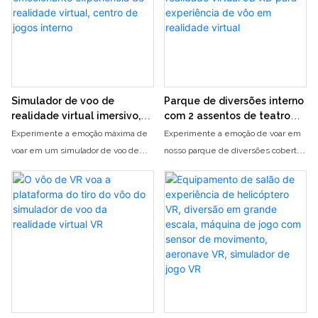
realistas e jogabilidade intensa
carros como nunca antes
enquanto percorre várias pistas e
compete contra outros jogadores
pela melhor experiência de corrida
Simulador de voo de
Parque de diversões interno
realidade virtual imersivo,
com 2 assentos de teatro
rotação de 360 ​​graus,
com cúpula de realidade
Experimente a emoção máxima de
Experimente a emoção de voar em
emocionante experiência de
virtual 9D XD para
voar em um simulador de voo de
nosso parque de diversões coberto
realidade virtual, centro de
experiência de vôo em
realidade virtual totalmente
com um teatro de cúpula de
jogos interno
realidade virtual
imersivo, completo com rotação de
realidade virtual 9D XD. Aperte os
360 ​​graus para uma experiência de
cintos em nossos assentos
voo verdadeiramente autêntica.
esportivos para uma experiência de
Entre em nosso centro de jogos
voo em realidade virtual
coberto e prepare-se para uma
verdadeiramente envolvente como
aventura inesquecível que fará
nenhuma outra
você se sentir como se estivesse
voando pelos céus