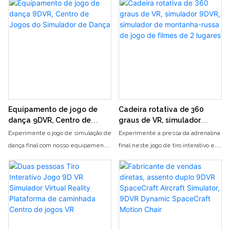
Equipamento de jogo de
Cadeira rotativa de 360 ​​
dança 9DVR, Centro de
graus de VR, simulador
Jogos do Simulador de
9DVR, simulador de
Experimente o jogo de simulação de
Experimente a pressa da adrenalina
Dança
montanha-russa de jogo de
dança final com nosso equipamento
final neste jogo de tiro interativo em
filmes de 2 lugares
de jogo de dança 9DVR. Entre no
duas pessoas em uma plataforma
mundo imersivo da realidade virtual
de caminhada de realidade virtual
e mostre seus movimentos de
do simulador de VR 9D. Entre no
dança em nosso centro de jogo de
centro de jogo VR e mergulhe no
última geração
mundo emocionante do combate de
realidade virtual com um amigo ou