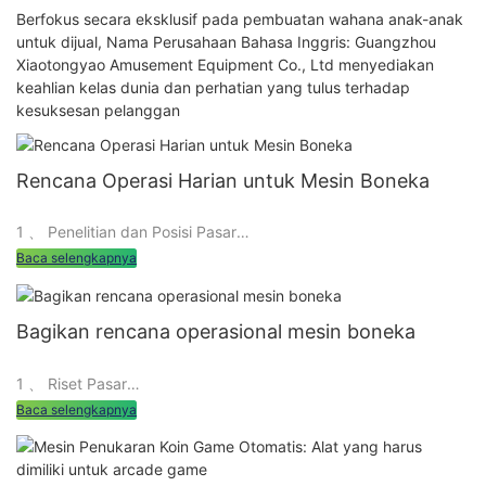
Berfokus secara eksklusif pada pembuatan wahana anak-anak
untuk dijual, Nama Perusahaan Bahasa Inggris: Guangzhou
Xiaotongyao Amusement Equipment Co., Ltd menyediakan
keahlian kelas dunia dan perhatian yang tulus terhadap
kesuksesan pelanggan
Rencana Operasi Harian untuk Mesin Boneka
1 、 Penelitian dan Posisi Pasar
Baca selengkapnya
1. Riset pasar
Bagikan rencana operasional mesin boneka
Mesin boneka adalah peralatan hiburan yang sangat populer
1 、 Riset Pasar
yang dapat menarik banyak pelanggan untuk datang dan
Baca selengkapnya
menghibur diri. Sebelum menyiapkan mesin boneka, perlu
melakukan riset pasar untuk memahami karakteristik,
Sebelum mengoperasikan mesin boneka, kita perlu melakukan
kebutuhan, dan kebiasaan konsumsi dari kelompok pelanggan
penelitian menyeluruh tentang target pasar, memahami
target, sehingga dapat memilih lokasi toko yang sesuai dan