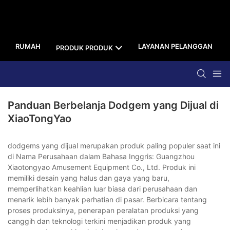
RUMAH
LAYANAN PELANGGAN
PRODUK PRODUK
Panduan Berbelanja Dodgem yang Dijual di
XiaoTongYao
dodgems yang dijual merupakan produk paling populer saat ini
di Nama Perusahaan dalam Bahasa Inggris: Guangzhou
Xiaotongyao Amusement Equipment Co., Ltd. Produk ini
memiliki desain yang halus dan gaya yang baru,
memperlihatkan keahlian luar biasa dari perusahaan dan
menarik lebih banyak perhatian di pasar. Berbicara tentang
proses produksinya, penerapan peralatan produksi yang
canggih dan teknologi terkini menjadikan produk yang