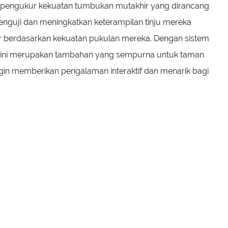
n pengukur kekuatan tumbukan mutakhir yang dirancang
nguji dan meningkatkan keterampilan tinju mereka
 berdasarkan kekuatan pukulan mereka. Dengan sistem
an ini merupakan tambahan yang sempurna untuk taman
ngin memberikan pengalaman interaktif dan menarik bagi