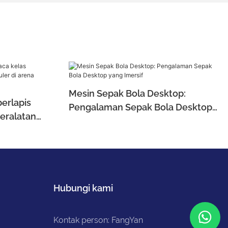
Mesin Sepak Bola Desktop:
erlapis
Pengalaman Sepak Bola Desktop
peralatan
yang Imersif
rena
Hubungi kami
Kontak person: FangYan