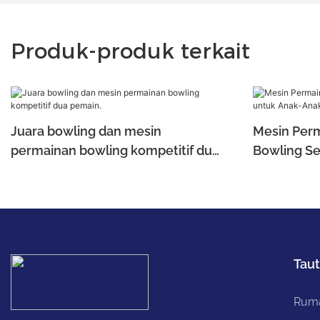
Produk-produk terkait
Juara bowling dan mesin
Mesin Perm
permainan bowling kompetitif dua
Bowling Se
pemain.
Tau
Rum