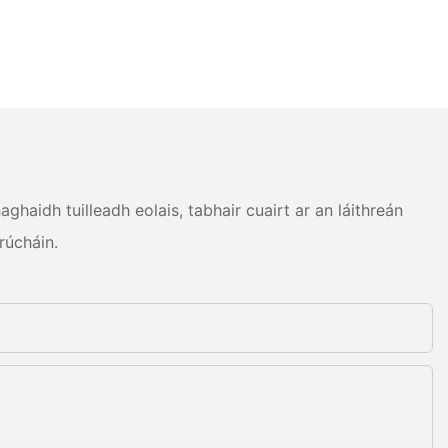
haidh tuilleadh eolais, tabhair cuairt ar an láithreán
rúcháin.