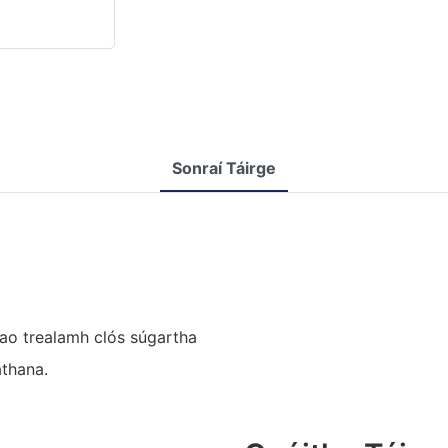
Sonraí Táirge
ao trealamh clós súgartha
athana.