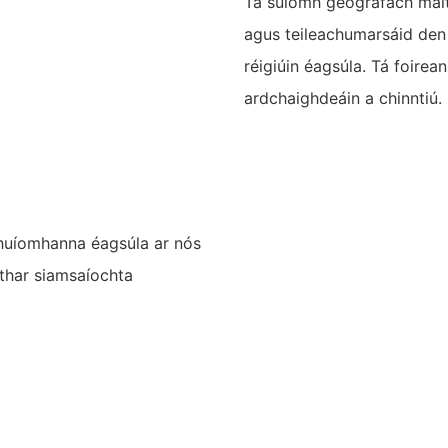
Tá suíomh geografach mait
agus teileachumarsáid den s
réigiúin éagsúla. Tá foirean
ardchaighdeáin a chinntiú.
shuíomhanna éagsúla ar nós
áthar siamsaíochta