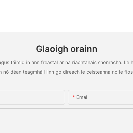
Glaoigh orainn
us táimid in ann freastal ar na riachtanais shonracha. Le hag
n nó déan teagmháil linn go díreach le ceisteanna nó le fios
Emal