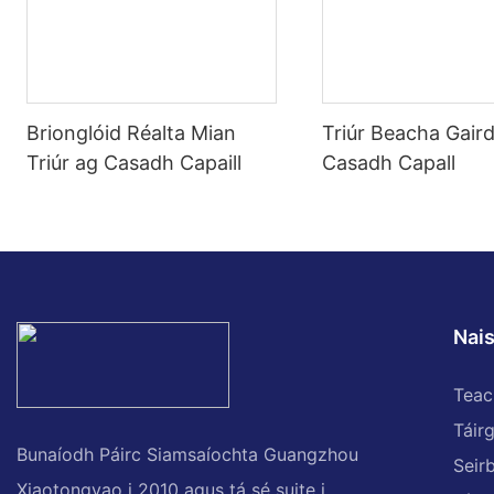
Brionglóid Réalta Mian
Triúr Beacha Gaird
Triúr ag Casadh Capaill
Casadh Capall
Nai
Teac
Táir
Bunaíodh Páirc Siamsaíochta Guangzhou
Seir
Xiaotongyao i 2010 agus tá sé suite i