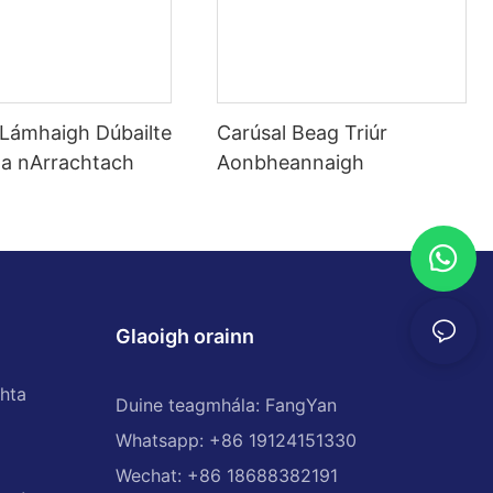
 Lámhaigh Dúbailte
Carúsal Beag Triúr
na nArrachtach
Aonbheannaigh
Glaoigh orainn
hta
Duine teagmhála: FangYan
Whatsapp: +86 19124151330
Wechat: +86 18688382191