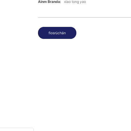
Ainm Branda:
xiao tong yao
fiosrúchán