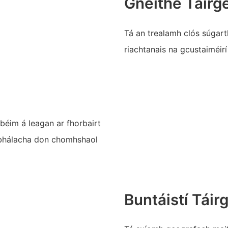
Gnéithe Táirg
Tá an trealamh clós súgarth
riachtanais na gcustaiméir
 béim á leagan ar fhorbairt
obhálacha don chomhshaol
Buntáistí Táir