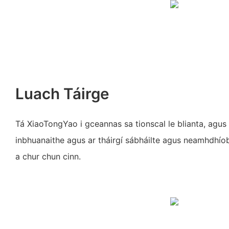
Luach Táirge
Tá XiaoTongYao i gceannas sa tionscal le blianta, agus
inbhuanaithe agus ar tháirgí sábháilte agus neamhdhí
a chur chun cinn.