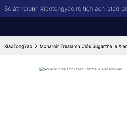
Soláthraíonn Xiaotongyao réitigh aon-stad d
XiaoTongYao
Monaróir Trealamh Clós Súgartha le Xi