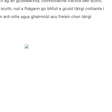
h ag an gcuideachta, coinníollacha tráchta den scoth,
coth, rud a fhágann go bhfuil a gcuid táirgí coitianta i
n ard-oilte agus ghairmiúil acu freisin chun táirgí