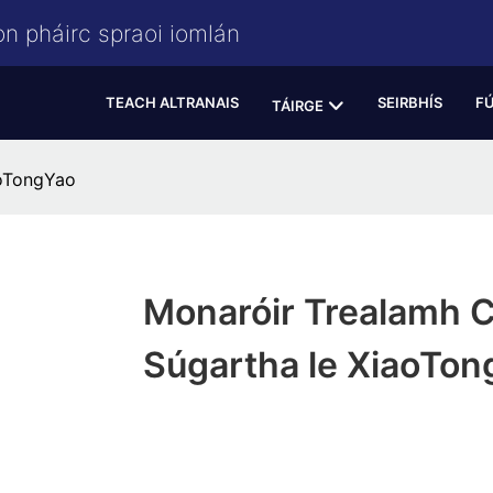
on pháirc spraoi iomlán
TEACH ALTRANAIS
SEIRBHÍS
F
TÁIRGE
aoTongYao
Monaróir Trealamh C
Súgartha le XiaoTon