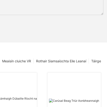
Meaisín cluiche VR
Rothair Siamsaíochta Eile Leanaí
Táirge