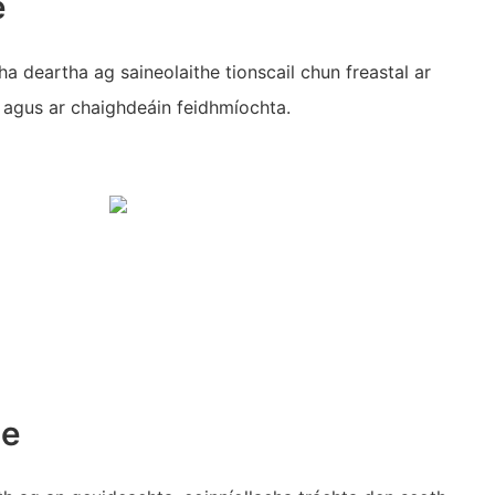
e
a deartha ag saineolaithe tionscail chun freastal ar
í agus ar chaighdeáin feidhmíochta.
ge