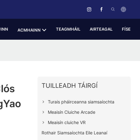
ÚINN
TEAGMHÁIL
AIRTEAGAL
FÍSE
ACMHAINN
TUILLEADH TÁIRGÍ
lós
gYao
Turais pháirceanna siamsaíochta
Meaisín Cluiche Arcade
Meaisín cluiche VR
Rothair Siamsaíochta Eile Leanaí