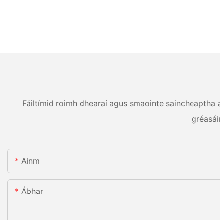
Fáiltímid roimh dhearaí agus smaointe saincheaptha ag
gréasái
Ainm
Ábhar