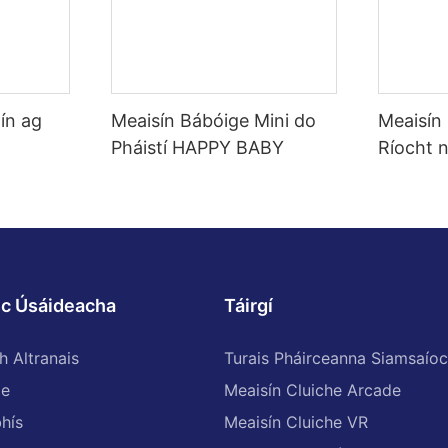
ín ag
Meaisín Bábóige Mini do
Meaisín
Pháistí HAPPY BABY
Ríocht 
sc Úsáideacha
Táirgí
h Altranais
Turais Pháirceanna Siamsaíoc
ge
Meaisín Cluiche Arcade
bhís
Meaisín Cluiche VR