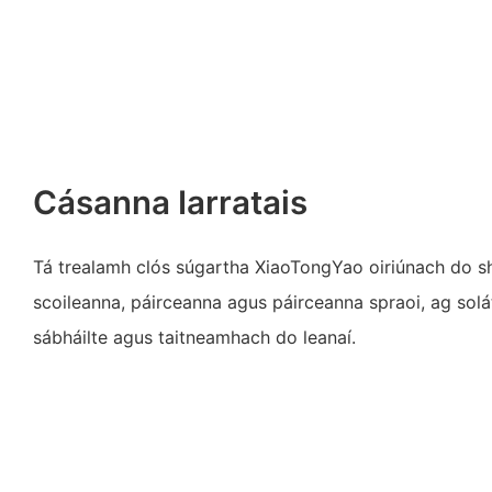
Cásanna Iarratais
Tá trealamh clós súgartha XiaoTongYao oiriúnach do 
scoileanna, páirceanna agus páirceanna spraoi, ag sol
sábháilte agus taitneamhach do leanaí.