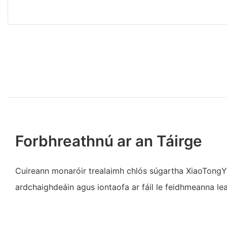
Forbhreathnú ar an Táirge
Cuireann monaróir trealaimh chlós súgartha XiaoTongY
ardchaighdeáin agus iontaofa ar fáil le feidhmeanna le