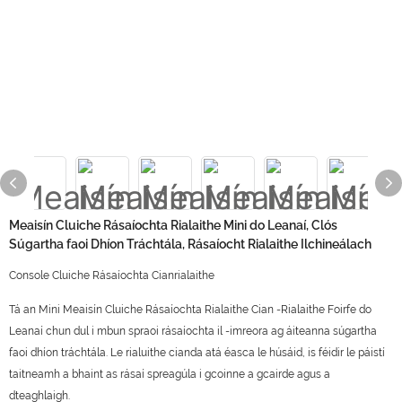
Meaisín Cluiche Rásaíochta Rialaithe Mini do Leanaí, Clós
Súgartha faoi Dhíon Tráchtála, Rásaíocht Rialaithe Ilchineálach
Console Cluiche Rásaíochta Cianrialaithe
Tá an Mini Meaisín Cluiche Rásaíochta Rialaithe Cian -Rialaithe Foirfe do
Leanaí chun dul i mbun spraoi rásaíochta il -imreora ag áiteanna súgartha
faoi dhíon tráchtála. Le rialuithe cianda atá éasca le húsáid, is féidir le páistí
taitneamh a bhaint as rásaí spreagúla i gcoinne a gcairde agus a
dteaghlaigh.