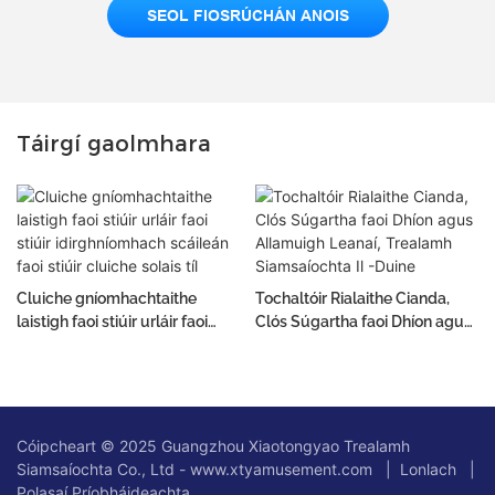
SEOL FIOSRÚCHÁN ANOIS
Táirgí gaolmhara
Cluiche gníomhachtaithe
Tochaltóir Rialaithe Cianda,
laistigh faoi stiúir urláir faoi
Clós Súgartha faoi Dhíon agus
stiúir idirghníomhach scáileán
Allamuigh Leanaí, Trealamh
faoi stiúir cluiche solais tíl
Siamsaíochta Il -Duine
Cóipcheart © 2025 Guangzhou Xiaotongyao Trealamh
Siamsaíochta Co., Ltd - www.xtyamusement.com |
Lonlach
|
Polasaí Príobháideachta