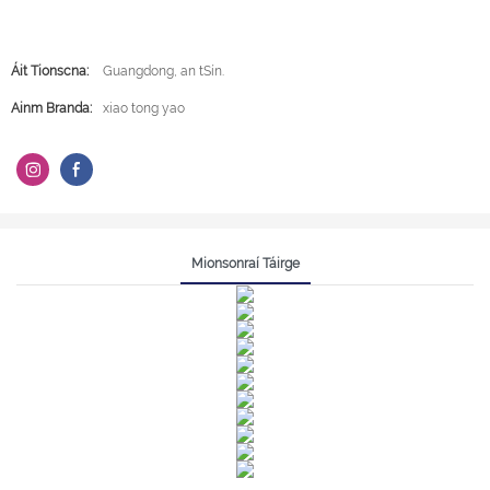
Áit Tionscna:
Guangdong, an tSín.
Ainm Branda:
xiao tong yao
Mionsonraí Táirge