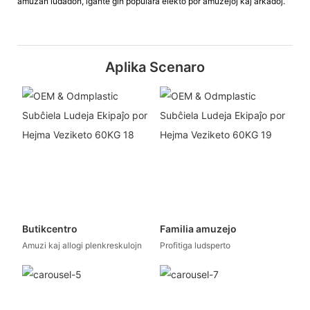
amuzan ludadon, igante ĝin populara elekto por amuzejoj kaj arkadoj.
Aplika Scenaro
Butikcentro
Familia amuzejo
Amuzi kaj allogi plenkreskulojn
Profitiga ludsperto