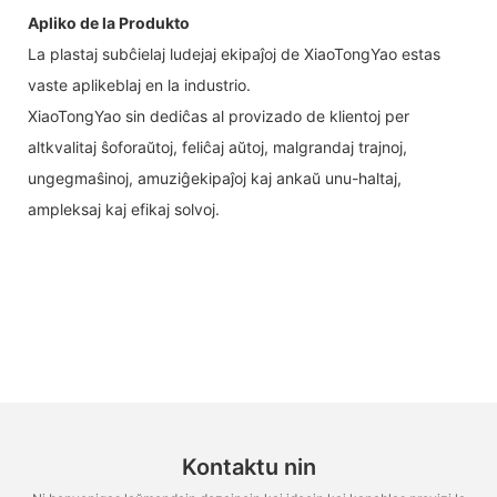
Apliko de la Produkto
La plastaj subĉielaj ludejaj ekipaĵoj de XiaoTongYao estas
vaste aplikeblaj en la industrio.
XiaoTongYao sin dediĉas al provizado de klientoj per
altkvalitaj ŝoforaŭtoj, feliĉaj aŭtoj, malgrandaj trajnoj,
ungegmaŝinoj, amuziĝekipaĵoj kaj ankaŭ unu-haltaj,
ampleksaj kaj efikaj solvoj.
Kontaktu nin