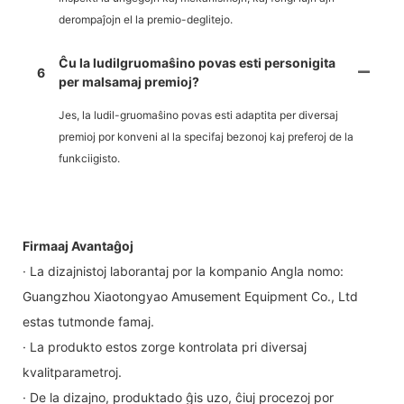
derompaĵojn el la premio-deglitejo.
Ĉu la ludilgruomaŝino povas esti personigita
6
per malsamaj premioj?
Jes, la ludil-gruomaŝino povas esti adaptita per diversaj
premioj por konveni al la specifaj bezonoj kaj preferoj de la
funkciigisto.
Firmaaj Avantaĝoj
· La dizajnistoj laborantaj por la kompanio Angla nomo:
Guangzhou Xiaotongyao Amusement Equipment Co., Ltd
estas tutmonde famaj.
· La produkto estos zorge kontrolata pri diversaj
kvalitparametroj.
· De la dizajno, produktado ĝis uzo, ĉiuj procezoj por