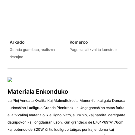
Arkado
Komerco
Granda grandeco, realisma
Pagebla, altkvalita konstruo
dezajno
Materiala Enkonduko
La Plej Vendata Kvalita Kaj Malmultekosta Moner-funkciigata Donaca
Ludmaŝino Ludilgruo Granda Plenkreskula Ungegomaŝino estas farita
el altkvalitaj materialoj kiel ligno, vitro, aluminio, kaj hardita, certigante
daŭripovon kaj longdaŭran uzon. Kun grandeco de L70*P69*A176cm
kaj potenco de 320W, ĉi tiu ludilgruo taŭgas por kaj endoma kaj