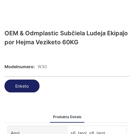
OEM & Odmplastic Subĉiela Ludeja Ekipaĵo
por Hejma Veziketo 60KG
Modelnumero:
W30
Enketo
Produkta Detalo
Agoj
>6 Jaroj, >8 Jaroj