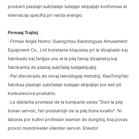
produkti plastajn subĉielajn ludejajn ekipaĵojn konformas al
internaciaj specifoj pri verda energio.
Firmaaj Trajtoj
· Firmaa Angla Nomo: Guangzhou Xiaotongyao Amusement
Equipment Co., Ltd konstante klopodas pri la dizajnado kaj
fabrikado kaj fariĝas unu el la plej famaj dizajnistoj kaj
fabrikantoj de plastaj subĉielaj ludejekipaĵoj.
· Per disvolvado de novaj teknologiaj metodoj, XiaoTongYao
fabrikas plastajn subĉielajn ludejajn ekipaĵojn por esti pli
konkurenciva produkto.
· La deklarita promeso de la kompanio estas "Doni la plej
bonan servon, fari produktojn de la plej bona kvalito". Ni
laboras por kultivi profesian teamon de dungitoj, kiuj povas
provizi mondnivelan klientan servon. Enketo!