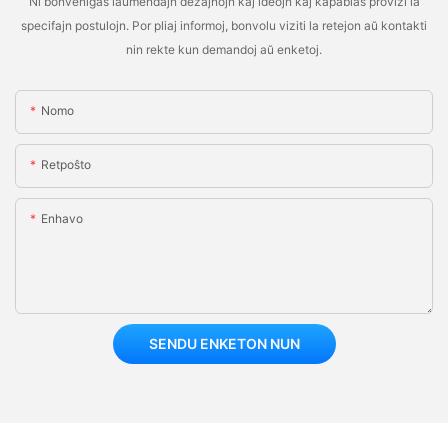
Ni bonvenigas laŭmendajn dezajnojn kaj ideojn kaj kapablas provizi la
specifajn postulojn. Por pliaj informoj, bonvolu viziti la retejon aŭ kontakti
nin rekte kun demandoj aŭ enketoj.
Nomo
Retpoŝto
Enhavo
SENDU ENKETON NUN