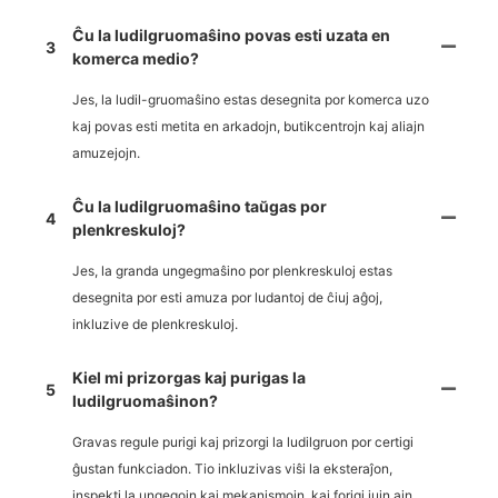
Ĉu la ludilgruomaŝino povas esti uzata en
3
komerca medio?
Jes, la ludil-gruomaŝino estas desegnita por komerca uzo
kaj povas esti metita en arkadojn, butikcentrojn kaj aliajn
amuzejojn.
Ĉu la ludilgruomaŝino taŭgas por
4
plenkreskuloj?
Jes, la granda ungegmaŝino por plenkreskuloj estas
desegnita por esti amuza por ludantoj de ĉiuj aĝoj,
inkluzive de plenkreskuloj.
Kiel mi prizorgas kaj purigas la
5
ludilgruomaŝinon?
Gravas regule purigi kaj prizorgi la ludilgruon por certigi
ĝustan funkciadon. Tio inkluzivas viŝi la eksteraĵon,
inspekti la ungegojn kaj mekanismojn, kaj forigi iujn ajn