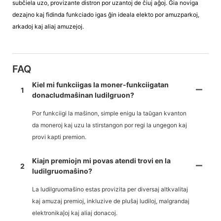
subĉiela uzo, provizante distron por uzantoj de ĉiuj aĝoj. Ĝia noviga
dezajno kaj fidinda funkciado igas ĝin ideala elekto por amuzparkoj,
arkadoj kaj aliaj amuzejoj.
FAQ
Kiel mi funkciigas la moner-funkciigatan
1
donacludmaŝinan ludilgruon?
Por funkciigi la maŝinon, simple enigu la taŭgan kvanton
da moneroj kaj uzu la stirstangon por regi la ungegon kaj
provi kapti premion.
Kiajn premiojn mi povas atendi trovi en la
2
ludilgruomaŝino?
La ludilgruomaŝino estas provizita per diversaj altkvalitaj
kaj amuzaj premioj, inkluzive de pluŝaj ludiloj, malgrandaj
elektronikaĵoj kaj aliaj donacoj.