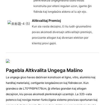
plenkreskula ungegmaŝina ludilo estas
konstruita por elteni regulan uzon, igante ĝin
fidinda kaj longdaŭra aldono al iu ajn ejo.
Altkvalitaj Premioj
Kun sia vasta dezajno, ĉi tiu ludil-gruomaŝino
povas akomodi diversajn altkvalitajn premiojn,
provizante allogan kaj diversan elekton por
klientoj provi gajni.
Pagebla Altkvalita Ungega Maŝino
La ungega gruo havas daŭrivan konstruon el ligno, vitro, aluminio kaj
harditaj materialoj, certigante longdaŭrecon kaj fidindecon. Kun
grandeco de L70*P69*A176cm, ĝi ofertas grandan kaj allogan
dezajnon, kiu povas akomodi plenkreskajn uzantojn. La 320-vata
potenco kaj noviga moner-funkciigata sistemo provizas oportunan kaj