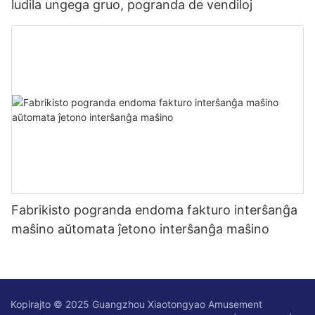
ludila ungega gruo, pogranda de vendiloj
Fabrikisto pogranda endoma fakturo interŝanĝa
maŝino aŭtomata ĵetono interŝanĝa maŝino
Kopirajto © 2025 Guangzhou Xiaotongyao Amusement