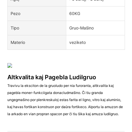
Pezo
60KG
Tipo
Gruo-Maŝino
Materio
veziketo
Altkvalita kaj Pagebla Ludilgruo
Travivu la eksciton de la gruoludo per nia furoranta, altkvalita kaj
pagebla moner-funkciigata donacludmaŝino. Ĉi tiu granda
ungegmaŝino por plenkreskuloj estas farita el ligno, vitro kaj aluminio,
kaj havas fortikan konstruon por daŭra fortikeco. Alportu la amuzon de
la arkado en vian propran spacon per ĉi tiu ŝika kaj amuza ludilgruo.