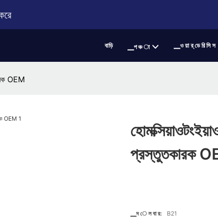
 করে
বাড়ি
▁ও য়া র্ ডে রি সি স
▁প ঞ্চ া
তকারক OEM
হোমক্সিয়াওটংইয়
প্রস্তুতকারক 
▁দ ে ল বা র:
B21