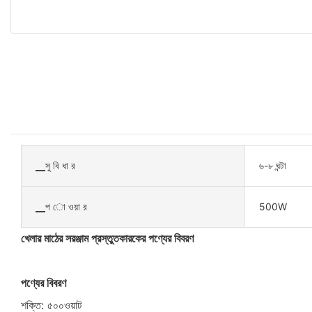
▁সু বি ধা র
৬-৮ ঘন্টা
▁প ো ওয়া র
500W
খেলার মাঠের সরঞ্জাম প্রস্তুতকারকের পণ্যের বিবরণ
পণ্যের বিবরণ
শক্তি: ৫০০ওয়াট