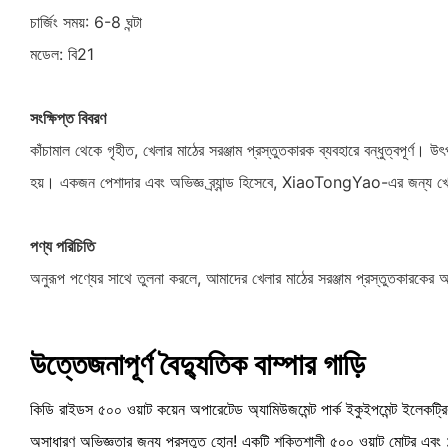
চার্জিং সময়: 6-8 ঘন্টা
মডেল: বি21
সংক্ষিপ্ত বিবরণ
কাঁচামাল থেকে গৃহীত, খেলার মাঠের সরঞ্জাম প্রস্তুতকারক ব্যবহারে বন্ধুত্বপূর্ণ। 
হয়। একজন পেশাদার এবং অভিজ্ঞ ব্র্যান্ড হিসেবে, XiaoTongYao-এর জন্য খেলার ম
পণ্য পরিচিতি
অনুরূপ পণ্যের সাথে তুলনা করলে, আমাদের খেলার মাঠের সরঞ্জাম প্রস্তুতকারকের অস
উত্তেজনাপূর্ণ বৈদ্যুতিক বাম্পার গাড়ি
কিডি রাইডস ৫০০ ওয়াট কয়েন অপারেটেড অ্যামিউজমেন্ট পার্ক ইকুইপমেন্ট ইলেকট্রি
অসাধারণ অভিজ্ঞতার জন্য প্রস্তুত হোন! একটি শক্তিশালী ৫০০ ওয়াট মোটর এবং ১-