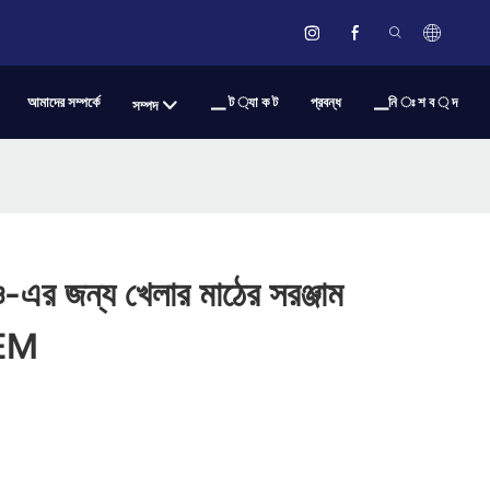
আমাদের সম্পর্কে
▁ ট ্যা ক ট
প্রবন্ধ
▁নি ঃ শ ব ্ দ
সম্পদ
াও-এর জন্য খেলার মাঠের সরঞ্জাম
OEM