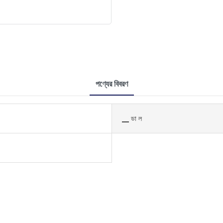
পণ্যের বিবরণ
▁ ডা ল