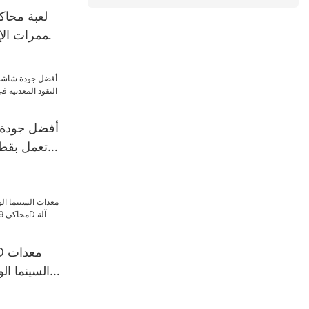
لعبة محاك
الممرات الإ
التي ت
المعدنية 
تعمل بقطع 
في الأماكن 
أل