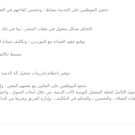
تحفيز الموظفين على الخدمة بنشاط ، وتحسين كفاءتهم في التعامل مع ملاحظات العملاء ، وضمان حل مشكلات العملاء في الوقت المناسب.
التحكم بشكل معقول في نفقات المتجر ، بما في ذلك الإيجار والعمالة والتكاليف الأخرى ، لضمان الترتيب المعقول لتكاليف التشغيل.
توقيع عقود الصيانة مع الموردين ، وتكاليف صيانة التحكم ، وتقليل معدلات فشل المعدات ، وتقليل نفقات الإصلاح غير الضرورية.
تبسيط تكاليف تشغيل المتجر ، وتقليل النفقات غير الضرورية ، وتحسين الكفاءة التشغيلية.
توفير بانتظام لتدريبات تشغيل آلة الدمية وتعلم قاعدة اللعبة لتخزين الموظفين لتحسين مستوى أعمالهم وجودة الخدمة.
شجع الموظفين على التعاون مع بعضهم البعض ، وإنشاء جو فريق جيد يفضي إلى تخزين الإدارة ، وتحسين الكفاءة الكلية للمتجر.
وى الكامل لخطة التشغيل اليومية لآلات الدمية. من خلال أبحاث السوق ، واختيار
قات العملاء ، والتحسين ، والتحكم في التكاليف ، وإدارة الفريق وغيرها من الت