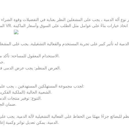
ار نوع آلة الدمية ، يجب على المشغلين النظر بعناية في التفضيلات وقوة الشرا
المخلب
لدمية له تأثير كبير على تجربة المستخدم والفعالية التشغيلية. يجب على المش
الاستخدام المعقول للمساحة: تأكد من التباعد الكافي ومساحة النشاط بين المستخدمين لتجنب الازدحام والتصادم.
• جميلة ومرتبة: حافظ على نظافة وبيئة البيئة المحيطة ، وتعزيز الصورة الكلية.
• العرض المنظم: يجب عرض الدمى في جهاز الدمية بطريقة منظمة ، مما يجعل من المريح للمستخدمين الاختيار.
لجذب مجموعة المستهلكين المستهدفين ، يجب على المشغلين اختيار منتجات الدمية مع جاذبية معينة. تشمل مبادئ اختيار المنتج:
• عصري وعصري: اختر منتجات الدمى المتعلقة بـ IPS الشعبية الحالية (الملكية الفكرية) أو صور الشخصيات.
• التنوع: توفير منتجات الدمية في أنواع مختلفة وألوان وأحجام لتلبية احتياجات المستخدمين المختلفين.
ضمان الجودة: تأكد من أن عملية الإنتاج وجودة المواد لكل منتج دمية تلبي معايير معينة.
نتظم للبضائع جزءًا مهمًا من الحفاظ على الفعالية التشغيلية لآلة الدمية. يجب ع
الدمية. يمكن تعديل تواتر وكمية إعادة التخزين بمرونة وفقًا للوضع الفعلي للحفاظ على نضارة وجاذبية آلة الدمية.