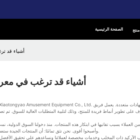
الصفحة الرئيسية
منتج
لعبة aw Machine Arcade
لعبة Claw Machine Arcade: أشياء قد ترغب في 
 على تطوير أنماط فريدة للمنتج، وذلك لتلبية المتطلبات العالية للسوق. تم تص
وأصبحوا أقوى. نحن نثق تمامًا: أن المنتجات الجيدة ستضيف قيمة إلى علامتنا التجارية وستجلب أيضًا فوائد اقتصادية موضوعية لعملائنا.