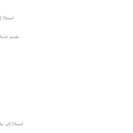
استنادًا
تقديم خدمات حفلات عيد ميلاد الأطفال ، وتوفير ألعاب آلات الدمية ، ومعدات اللعب الداخلية ، وما إلى ذلك ، لجذب العائلات للمجيء والاستهلاك ، وزيادة إيرادات المتجر.
استنادًا إلى 