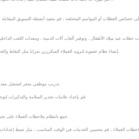
 إلى خصائص العطلات أو المواسم المختلفة ، قم بتنفيذ أنشطة التسويق المقابلة ، 
إنشاء نظام عضوية لتزويد العملاء المتكررين بمزايا مثل النقاط والخصومات وهدايا أعياد الميلاد ، وزيادة ولاء العملاء ، وزيادة تواتر استهلاك المتجر.
تدريب موظفي متجر لتشغيل معدات آلة الدمية بطريقة موحدة ، مما يضمن تجربة ألعاب سلسة وعادلة للعملاء.
قم بإعداد علامات تحذير السلامة والتذكيرات لتوجيه العملاء لاستخدام معدات آلة الدمية بشكل صحيح وتجنب المواقف الخطرة.
جمع بانتظام ملاحظات العملاء على تجربة الألعاب في آلة الدمية ، وفهم احتياجات العملاء ، وتقديم اقتراحات تحسين.
ملاحظات العملاء ، قم بتحسين الخدمات في الوقت المناسب ، مثل ضبط إعدادات الم