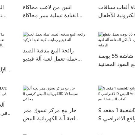
اة ألعاب سباقات
اثنين من لاعب محاكاة
ال
لكترونية للأطفال
القيادة تسلية ممر محاكاة
ت
عمل بقطع النقود
سباق السيارات لعبة آلة
دم
أثناء ركوب الخيل
بالجملة
رائجة البيع بندقية الصيد
أفضل جودة شاشة 55 بوصة
عملة تعمل لعبة آلة فيديو
النقود المعدنية
رماية ماكينة لعبة الأركيد
الإ
المغلقة آلة لعبة
النق
الرماية
بال
تعم
شعبية 1 مقعد 9D معدات
حار بيع مركز تسوق ممر
السينما الواقع الافتراضي 9D
لعبة آلة الكهربائية البيض
ف
البيض Vr محاكي 9D آلة
كرسي 9D Vr سينما محاكي
عاب السينما للبيع