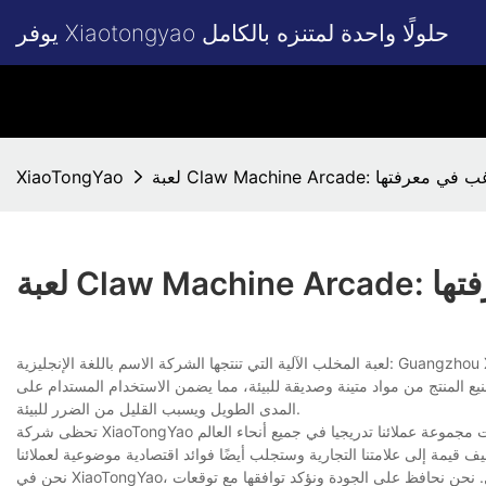
يوفر Xiaotongyao حلولًا واحدة لمتنزه بالكامل
Cl: أشياء قد ترغب في معرفتها
XiaoTongYao
معرفتها
لعبة المخلب الآلية التي تنتجها الشركة الاسم باللغة الإنجليزية: Guangzhou Xiaotongyao Amusement Equipment Co., Ltd. حصلت على شهادات متعددة. يعمل فريق
نيع المنتج من مواد متينة وصديقة للبيئة، مما يضمن الاستخدام المستدام على
المدى الطويل ويسبب القليل من الضرر للبيئة.
تحظى شركة XiaoTongYao بإشادات عالية من العملاء بسبب تفانيها في ابتكار هذه المنتجات. منذ دخولنا السوق الدولية، نمت مجموعة عملائنا تدريجيا في جميع أنحاء العالم
نحن في XiaoTongYao، نقدم أداء ألعاب الآركيد ذات المخلب وخدمات مخصصة لعملائنا ونساعدهم على تحقيق الأفضل. نحن نحافظ على الجودة ونؤكد توافقها مع توقعات