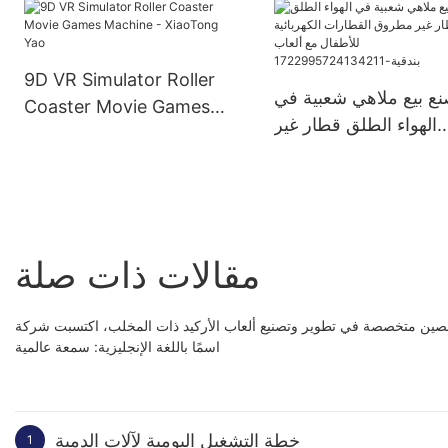
9D VR Simulator Roller
ع بيع ملاهي شعبية في
Coaster Movie Games
الهواء الطلق قطار غير
Machine - XiaoTong Yao
ق القطارات الكهربائية
للأطفال مع ألعاب
بندقية-172299572413421
1
مقالات ذات صلة
 تطوير وتصنيع ألعاب الأركيد ذات المخلب، اكتسبت شركة Guangzhou Xiaotongyao Amusement Equipment Co., Ltd.
اسمًا باللغة الإنجليزية: سمعة عالمية
خطة التشغيل اليومية لآلات الدمية
1