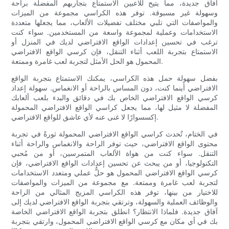
آفاق جديدة، مما يتيح للاعبين الاستمتاع بتجاربهم المفضلة براحة
وسهولة غير مسبوقة. توفر هذه الكراسي مجموعة من الميزات
والمواصفات التي تلبي مختلف تفضيلات الألعاب، مما يجعلها متعددة
الاستخدامات وعملية لمجموعة واسعة من المستخدمين. سواء كنت
ترغب في تحسين إعدادات الواقع الافتراضي لديك في المنزل أو
الاستمتاع بتجربة اللعب أثناء التنقل، فإن كرسي الواقع الافتراضي
المحمول هو الحل الأمثل لتجربة لعب غامرة وممتعة.
بفضل سهولة حمل هذه الكراسي، يمكنك الاستمتاع بتجربة الواقع
الافتراضي أينما كنت، دون المساس بالراحة أو الانغماس. سهولة إعداد
كرسي الواقع الافتراضي الخاص بك في دقائق والبدء بلعب ألعابك
المفضلة لا مثيل لها، مما يجعل كراسي الواقع الافتراضي المحمولة
إكسسوارًا لا غنى عنه لأي عاشق للواقع الافتراضي.
في الختام، تُحدث كراسي الواقع الافتراضي المحمولة ثورةً في تجربة
محتوى الواقع الافتراضي، حيث توفر الراحة والانغماس والراحة أثناء
التنقل. سواء كنت من هواة الألعاب المتمرسين، أو من مُحبي
التكنولوجيا، أو من يبحث عن تحسين إعدادات الواقع الافتراضي، فإن
كرسي الواقع الافتراضي المحمول هو حلٌّ عملي ومتعدد الاستخدامات
لتجربة لعب غامرة وممتعة. مع مجموعة من الميزات والمواصفات
للاختيار من بينها، توفر هذه الكراسي المزيج المثالي من الراحة
والوظائف العملية والسهولة، وترتقي بتجربة الواقع الافتراضي لديك إلى
آفاق جديدة. فلماذا الانتظار؟ انطلق بتجربة الواقع الافتراضي الخاصة
بك في أي مكان مع كرسي الواقع الافتراضي المحمول، وارتقي بتجربة