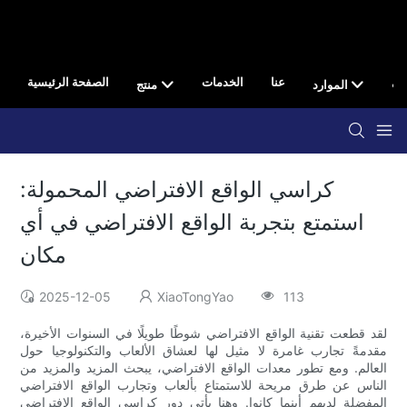
صال
عنا
الخدمات
الصفحة الرئيسية
الموارد
منتج
كراسي الواقع الافتراضي المحمولة:
استمتع بتجربة الواقع الافتراضي في أي
مكان
2025-12-05
XiaoTongYao
113
لقد قطعت تقنية الواقع الافتراضي شوطًا طويلًا في السنوات الأخيرة،
مقدمةً تجارب غامرة لا مثيل لها لعشاق الألعاب والتكنولوجيا حول
العالم. ومع تطور معدات الواقع الافتراضي، يبحث المزيد والمزيد من
الناس عن طرق مريحة للاستمتاع بألعاب وتجارب الواقع الافتراضي
المفضلة لديهم أينما كانوا. وهنا يأتي دور كراسي الواقع الافتراضي