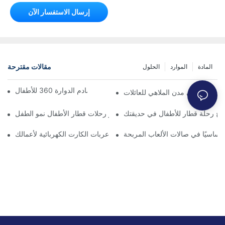
إرسال الاستفسار الآن
مقالات مقترحة
المادة
الموارد
الحلول
الدليل الشامل لسيارات التصادم الدوارة 360 للأطفال
ت القطار في مدن الملاهي للعائلات
مج رحلة قطار للأطفال في حديقتك
كيف تُعزز رحلات قطار الأطفال نمو الطفل
ا أساسيًا في صالات الألعاب المربحة
صيانة منخفضة مقابل متعة عالية: اختيار عربات الكارت الكهربائية لأعمالك