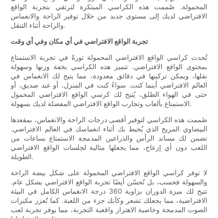
المحمولة. صُممت هذه الكراسي المبتكرة لترتقي بتجربة الواقع
الافتراضي لديك إلى مستوى جديد من خلال توفير الراحة والانغماس
والراحة أثناء التنقل.
تجربة الواقع الافتراضي في أي مكان وفي أي وقت
تُحدث كراسي الواقع الافتراضي المحمولة ثورةً في تجربة الاستمتاع
بمحتوى الواقع الافتراضي. تتميز هذه الكراسي بخفة وزنها وسهولة
نقلها، ويمكن تركيبها في دقائق معدودة، مما يتيح لك الانغماس في
العالم الافتراضي أينما كنت. سواءً كنت في المنزل، أو عند صديق، أو
حتى في الهواء الطلق، يُتيح لك كرسي الواقع الافتراضي المحمول
الاستمتاع بألعاب وتجارب الواقع الافتراضي المفضلة لديك بسهولة.
صُممت هذه الكراسي لتوفير أقصى درجات الراحة والانغماس، بمقعدها
البيضاوي المريح الذي يُحيط بك أثناء انغماسك في العالم الافتراضي.
تضمن لك مساند الرأس والذراعين المدمجة الاستمتاع بساعات من
اللعب دون أي إزعاج، مما يجعلها مثالية لجلسات الواقع الافتراضي
الطويلة.
لا توفر كراسي الواقع الافتراضي المحمولة على شكل بيضة الراحة
والسهولة فحسب، بل تُحسّن أيضًا تجربة الواقع الافتراضي بشكل عام.
تتيح لك ميزة الدوران بزاوية 360 درجة الانغماس الكامل في البيئة
الافتراضية، مما يجعلك تشعر وكأنك جزء من اللعبة. كما تُعزز مكبرات
الصوت المدمجة وخاصية الاهتزاز واقعية التجربة، مما يوفر تجربة لعب