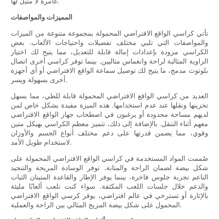
غامرة لا مثيل لها.
المميزات والمواصفات
تأتي كراسي الواقع الافتراضي المحمولة بمجموعة متنوعة من الميزات
والمواصفات التي تلبي مختلف تفضيلات واحتياجات الألعاب. بعض
الكراسي مزودة بإعدادات إمالة قابلة للتعديل، مما يتيح لك اختيار
الزاوية المثالية لراحة وانغماس مثاليين. بينما توفر كراسي أخرى اتصال
بلوتوث مدمج، ما يتيح لك توصيل سماعة الواقع الافتراضي أو أي أجهزة
أخرى بسهولة ويسر.
العديد من كراسي الواقع الافتراضي المحمولة قابلة للطي، مما يسهل
تخزينها ونقلها عند عدم استخدامها. هذه الميزة مفيدة بشكل خاص لمن
لديهم مساحة محدودة أو يرغبون في اصطحاب جهاز الواقع الافتراضي
معهم أثناء التنقل. بالإضافة إلى ذلك، تتميز معظم الكراسي بهيكل متين
وقوي، مما يضمن قدرتها على دعم مختلف أنواع الجسم والأوزان
لاستخدام طويل الأمد.
صُممت المواد المستخدمة في كراسي الواقع الافتراضي المحمولة على
شكل بيضة لضمان الراحة والمتانة. توفر الوسادة المريحة والتنجيد
الناعم تجربة جلوس فاخرة، بينما يوفر الإطار والقاعدة المتينان الثبات
والدعم خلال جلسات اللعب المكثفة. سواء كنت تلعب ألعابًا مليئة
بالإثارة أو تسترخي في عالم افتراضي، يوفر كرسي الواقع الافتراضي
المحمول على شكل بيضة المزيج المثالي بين الراحة والعملية.