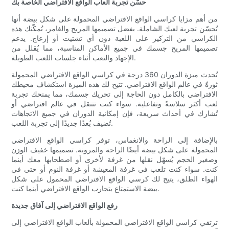
حسّن تجربة ألعاب الواقع الافتراضي الخاصة بك
من أهم مزايا كراسي الواقع الافتراضي المحمولة على شكل بيضة أنها
تُحسّن تجربة لعبك الشاملة. بفضل تصميمها المريح والغامر، تُمكّنك هذه
الكراسي من التركيز على اللعبة دون أي تشتيت أو إزعاج. يدعم
تصميمها المريح جسمك في جميع الأماكن المناسبة، مما يُقلل من
الإجهاد والتعب أثناء جلسات اللعب الطويلة.
تُحدث ميزة الدوران 360 درجة في كراسي الواقع الافتراضي المحمولة
ثورةً في عالم الواقع الافتراضي. تتيح لك هذه الميزة استكشاف محيطك
الافتراضي بالكامل دون الحاجة إلى تحريك جسمك، مما يمنحك تجربة
لعب أكثر سلاسةً وتفاعلية. سواء كنت تتنقل في عالم افتراضي أو
تُشارك في أحداث سريعة، فإن إمكانية الدوران في جميع الاتجاهات
تُضيف بُعدًا جديدًا إلى تجربة اللعب.
بالإضافة إلى الراحة والانغماس، توفر كراسي الواقع الافتراضي
المحمولة على شكل بيضة أيضًا الراحة والمرونة. تصميمها خفيف الوزن
وصغير الحجم يُسهّل نقلها من غرفة لأخرى أو اصطحابها معك أينما
كنت. سواء كنت تلعب في غرفة المعيشة أو غرفة النوم أو حتى في
الهواء الطلق، يتيح لك كرسي الواقع الافتراضي المحمول على شكل
بيضة الاستمتاع بتجارب الواقع الافتراضي أينما كنت.
رفع الواقع الافتراضي إلى آفاق جديدة
ترتقي كراسي الواقع الافتراضي المحمولة بألعاب الواقع الافتراضي إلى