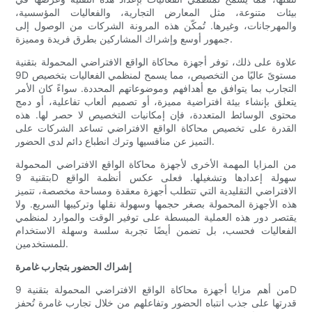
بيئات متنوعة، مثل المعارض التجارية، والفعاليات المؤسسية،
والمهرجانات، وغيرها. تُمكّن هذه المرونة الشركات من الوصول إلى
جمهور أوسع وإشراك المشاركين بطرق فريدة ومميزة.
علاوة على ذلك، توفر أجهزة محاكاة الواقع الافتراضي المحمولة بتقنية
9D مستوىً عاليًا من التخصيص، مما يسمح لمنظمي الفعاليات بتخصيص
التجارب بما يتوافق مع أهدافهم وموضوعاتهم المحددة. سواءً كان الأمر
يتعلق بإنشاء بيئة افتراضية مميزة، أو تصميم ألعاب تفاعلية، أو دمج
محتوى الوسائط المتعددة، فإن إمكانيات التخصيص لا حصر لها. هذه
القدرة على تخصيص محاكاة الواقع الافتراضي تساعد الشركات على
التميز عن منافسيها وترك انطباع دائم لدى الحضور.
من المزايا المهمة الأخرى لأجهزة محاكاة الواقع الافتراضي المحمولة
بتقنية 9D سهولة إعدادها وتشغيلها. فعلى عكس أنظمة الواقع
الافتراضي التقليدية التي تتطلب أجهزة معقدة ومساحة مخصصة، تتميز
هذه الأجهزة المحمولة بصغر حجمها وسهولة نقلها وتركيبها السريع. ولا
يقتصر دور هذه العملية المبسطة على توفير الوقت والموارد لمنظمي
الفعاليات فحسب، بل تضمن أيضًا تجربة سلسة وسهلة الاستخدام
للمستخدمين.
إشراك الحضور بتجارب غامرة
من أهم مزايا أجهزة محاكاة الواقع الافتراضي المحمولة بتقنية 9D
قدرتها على جذب انتباه الحضور وتفاعلهم من خلال تجارب غامرة تُحفز