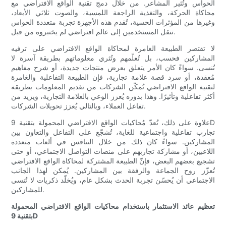
الحواس وتُثير المشاعر. من خلال دمج تقنية الواقع الافتراضي مع
محاكاة الحركة، والتغذية الراجعة اللمسية، والصوت ثلاثي الأبعاد،
وغيرها من المؤثرات الحسية، تُقدم هذه الأجهزة تجربة متعددة الحواس
تنقل المستخدمين إلى عالم افتراضي لم يختبروه من قبل.
لا تقتصر الطبيعة الغامرة لمحاكاة الواقع الافتراضي على ترفيه
المشاركين فحسب، بل تُعلّمهم وتُثري معلوماتهم بطريقة آسرة لا
تُنسى. سواءً كان الأمر يتعلق بعرض منتجات جديدة، أو شرح مفاهيم
مُعقدة، أو سرد قصة علامة تجارية، فإن الطبيعة التفاعلية والغامرة
لتقنية الواقع الافتراضي تُمكّن الشركات من تقديم المعلومات بطريقة
أكثر تفاعلية وتأثيرًا. وهذا بدوره يُعزز الوعي بالعلامة التجارية، ويزيد من
تفاعل العملاء، وبالتالي يُعزز تحويلات الشركات.
علاوة على ذلك، تُعدّ مُحاكيات الواقع الافتراضي المحمولة بتقنية 9D
تجارب تفاعلية واجتماعية للغاية، تُشجّع على التفاعل والتعاون بين
المشاركين. سواءً كان ذلك من خلال التنافس في ألعاب متعددة
اللاعبين، أو مشاركة تجاربهم على منصات التواصل الاجتماعي، أو حتى
تشجيع بعضهم البعض، فإنّ الطبيعة المشتركة لمحاكاة الواقع الافتراضي
تُعزّز روح الجماعة والرفقة بين المشاركين. يُمكن لهذا الجانب
الاجتماعي أن يُحسّن تجربة الحدث بشكل عام، ويُخلّد ذكريات لا تُنسى
للمشاركين.
تعظيم عائد الاستثمار باستخدام محاكيات الواقع الافتراضي المحمولة
بتقنية 9D