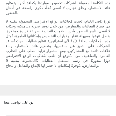
هذه التكلفة المعقولة للشركات تخصيص مواردها بكفاءة أكبر، وتعظيم
عائد الاستثمار، وخلق تجارب لا تُنسى تُخلّد ذكرى راسخة في أذهان
الحضور.
في الختام، تُحدث مُحاكيات الواقع الافتراضي المحمولة بتقنية 9D ثورةً
في قطاع الفعاليات والمعارض، من خلال توفير تجربة ديناميكية وجذابة
لا تُنسى، تأسر الحضور وتُبرز العلامات التجارية بطريقة فريدة ومبتكرة.
بفضل تنوعها وسهولة تنقلها وخيارات التخصيص وإمكاناتها الغامرة، تُمثل
هذه المُحاكيات إضافةً قيّمةً لأي استراتيجية تنظيم فعاليات، حيث تُساعد
الشركات على التميز عن منافسيها، وتعظيم عائد الاستثمار، وبناء
علاقات دائمة مع المشاركين. ومع استمرار تزايد الطلب على التجارب
الغامرة والتفاعلية، من المُتوقع أن تلعب مُحاكيات الواقع الافتراضي
المحمولة بتقنية 9D دورًا محوريًا في رسم مستقبل الفعاليات
والمعارض، مُوفرةً إمكانياتٍ لا حصر لها للإبداع والتفاعل والنجاح.
ابق على تواصل معنا