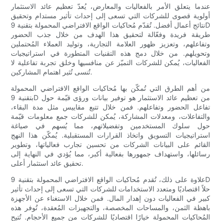
عندما يتعلق الأمر بالفعاليات والمعارض، يُعدّ تعظيم عائد الاستثمار
أولوية قصوى للشركات التي تسعى إلى إحداث تأثير مستدام وتحقيق
نتائج أعمال أفضل. تُقدّم مُحاكيات الواقع الافتراضي المحمولة بتقنية 9D
طريقة فريدة وفعّالة لتحقيق هذا الهدف من خلال جذب الحضور
وتفاعلهم، وتعزيز ظهور العلامة التجارية، وتوليد العملاء المُحتملين
وتحويلهم. من خلال دمج هذه التقنيات المتطورة في استراتيجيات
الفعاليات، يُمكن للشركات التميّز عن منافسيها وخلق تجربة تفاعلية لا
تُنسى تُثير اهتمام المشاركين.
من أهم الطرق التي تُمكّن بها مُحاكيات الواقع الافتراضي المحمولة
بتقنية 9D من تعظيم عائد الاستثمار هو توفير بيانات ورؤى قيّمة حول
تفاعل الحضور وتفاعلهم. فمن خلال تتبع مقاييس مثل مدة البقاء،
والتفاعلات، ومعدلات المشاركة، يُمكن للشركات جمع معلومات قيّمة
حول سلوك المستخدمين وتفضيلاتهم، مما يُسهم في صياغة
استراتيجيات التسويق واتخاذ القرارات المستقبلية. يُمكّن هذا النهج
القائم على البيانات الشركات من تحسين تجارب فعالياتها، وتطوير
رسائلها، واستهداف جمهورها بفعالية أكبر، مما يُؤدي في النهاية إلى
تحقيق عائد استثمار أعلى.
علاوة على ذلك، تُقدم مُحاكيات الواقع الافتراضي المحمولة بتقنية 9D
حلاً اقتصاديًا ومتعدد الاستخدامات للشركات التي تسعى إلى إحداث تأثير
كبير في الفعاليات دون إهدار المال. فمن خلال الاستغناء عن الأجهزة
باهظة الثمن، والمساحات المخصصة، والتجهيزات المُعقدة، تُوفر هذه
المُحاكيات المحمولة خيارًا اقتصاديًا للشركات من جميع الأحجام. تُتيح