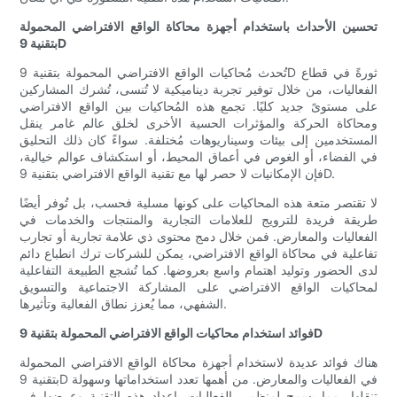
تحسين الأحداث باستخدام أجهزة محاكاة الواقع الافتراضي المحمولة
بتقنية 9D
تُحدث مُحاكيات الواقع الافتراضي المحمولة بتقنية 9D ثورةً في قطاع
الفعاليات، من خلال توفير تجربة ديناميكية لا تُنسى، تُشرك المشاركين
على مستوىً جديد كليًا. تجمع هذه المُحاكيات بين الواقع الافتراضي
ومحاكاة الحركة والمؤثرات الحسية الأخرى لخلق عالم غامر ينقل
المستخدمين إلى بيئات وسيناريوهات مُختلفة. سواءً كان ذلك التحليق
في الفضاء، أو الغوص في أعماق المحيط، أو استكشاف عوالم خيالية،
فإن الإمكانيات لا حصر لها مع تقنية الواقع الافتراضي بتقنية 9D.
لا تقتصر متعة هذه المحاكيات على كونها مسلية فحسب، بل تُوفر أيضًا
طريقة فريدة للترويج للعلامات التجارية والمنتجات والخدمات في
الفعاليات والمعارض. فمن خلال دمج محتوى ذي علامة تجارية أو تجارب
تفاعلية في محاكاة الواقع الافتراضي، يمكن للشركات ترك انطباع دائم
لدى الحضور وتوليد اهتمام واسع بعروضها. كما تُشجع الطبيعة التفاعلية
لمحاكيات الواقع الافتراضي على المشاركة الاجتماعية والتسويق
الشفهي، مما يُعزز نطاق الفعالية وتأثيرها.
فوائد استخدام محاكيات الواقع الافتراضي المحمولة بتقنية 9D
هناك فوائد عديدة لاستخدام أجهزة محاكاة الواقع الافتراضي المحمولة
بتقنية 9D في الفعاليات والمعارض. من أهمها تعدد استخداماتها وسهولة
تنقلها، مما يسمح لمنظمي الفعاليات بإعداد هذه التقنية وعرضها في