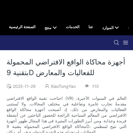
صال
عنا
الخدمات
الصفحة الرئيسية
الموارد
منتج
أجهزة محاكاة الواقع الافتراضي المحمولة
بتقنية 9D للفعاليات والمعارض
2025-11-29
XiaoTongYao
110
اجتاحت تقنية الواقع الافتراضي (VR) العالم في السنوات الأخيرة،
مقدمةً تجارب غامرة وتفاعلية في مختلف المجالات. ولا تُستثنى
الفعاليات والمعارض من ذلك، إذ أصبحت أجهزة محاكاة الواقع
الافتراضي من المعالم السياحية الرائجة للحضور الباحثين عن أنشطة
فريدة وجذابة. ومن أبرز التطورات المثيرة في هذا المجال ظهور أجهزة
محاكاة الواقع الافتراضي المحمولة بتقنية 9D، التي تتيح لمنظمي
الفعاليات استخدام هذه التقنية المتطورة في أي مكان.